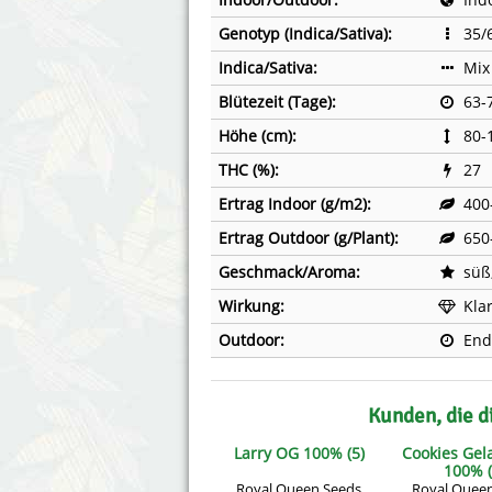
Genotyp (Indica/Sativa):
35/
Indica/Sativa:
Mix
Blütezeit (Tage):
63-
Höhe (cm):
80-
THC (%):
27
Ertrag Indoor (g/m2):
400
Ertrag Outdoor (g/Plant):
650
Geschmack/Aroma:
süß
Wirkung:
Kla
Outdoor:
End
Kunden, die d
Larry OG 100% (5)
Cookies Gel
100% (
Royal Queen Seeds
Royal Quee