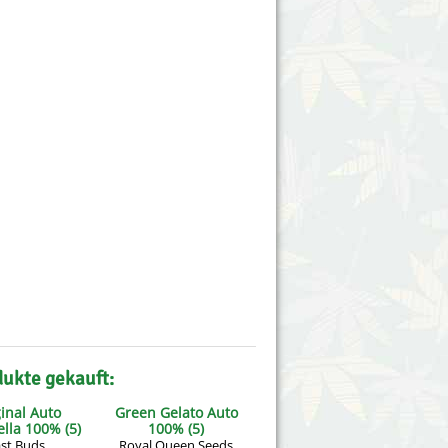
dukte gekauft:
inal Auto
Green Gelato Auto
lla 100% (5)
100% (5)
st Buds
Royal Queen Seeds