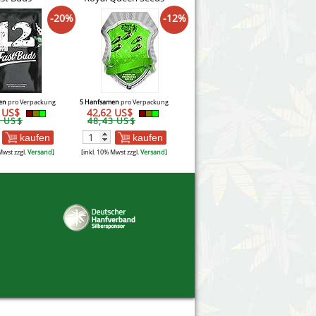
-20%
-12%
en
pro Verpackung
5 Hanfsamen
pro Verpackung
4 US$
42,62 US$
3 US$
48,43 US$
kaufen
kaufen
Mwst zzgl.
Versand
]
[inkl. 10% Mwst zzgl.
Versand
]