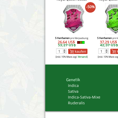
-50%
5 Hanfsamen
pro Verpackung
5 Hanfsamen
pro 
26,64 US$
37,29 US$
53,27 US$
42,37 US$
kaufen
[inkl. 10% Mwst zzgl.
Versand
]
[inkl. 10% Mwst zzg
Genetik
Indica
Sativa
Indica-Sativa-Mixe
Ruderalis