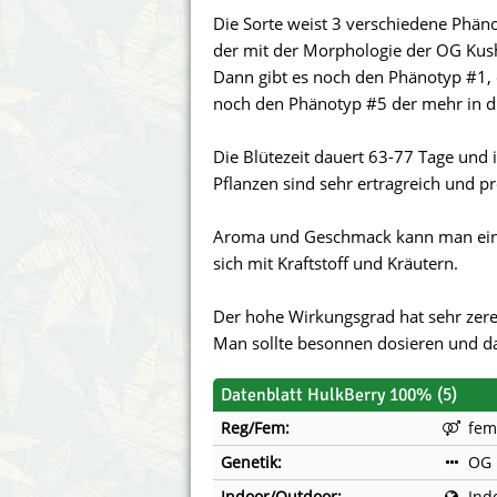
Annabelle´s Garden
Fast Bud
Die Sorte weist 3 verschiedene Phän
der mit der Morphologie der OG Ku
Barney´s Farm
Female 
Dann gibt es noch den Phänotyp #1, d
noch den Phänotyp #5 der mehr in di
Blimburn Seeds
G13 Lab
Die Blütezeit dauert 63-77 Tage und 
Bulk Seed Bank
Genehtik
Pflanzen sind sehr ertragreich und p
Bulldog Seeds
Green Bo
Aroma und Geschmack kann man einfac
sich mit Kraftstoff und Kräutern.
Cannabella Genetics
House of
Der hohe Wirkungsgrad hat sehr zereb
Man sollte besonnen dosieren und da
Datenblatt HulkBerry 100% (5)
Reg/Fem:
fem
Genetik:
OG 
Indoor/Outdoor:
Ind