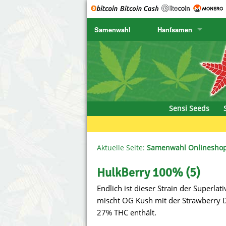
Samenwahl
Hanfsamen
SENSI SEEDS
CBD Cre
K
SENSI SEEDS RESEARCH
Chronic 
K
NIRVANA
Deliciou
Sensi Seeds
GREENHOUSE
DNA Gen
SERIOUS SEEDS
Dr. Unde
Aktuelle Seite:
Samenwahl Onlinesho
SPLIFF SEEDS
Dutch Pa
HulkBerry 100% (5)
Endlich ist dieser Strain der Superlat
Ace Seeds
Empire S
mischt OG Kush mit der Strawberry Di
Anaconda Seeds
Exotic S
27% THC enthält.