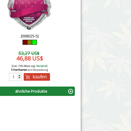
Victory Seeds
Vision Seeds
White Label Seeds
[008025-5]
s Marijuanabam
World of Seeds
53,27 US$
eedbank
46,88 US$
CBD Nutzhanfsamen
[inkl. 10% Mwst zzgl.
Versand
]
5 Hanfsamen
pro Verpackung
kaufen
ähnliche Produkte