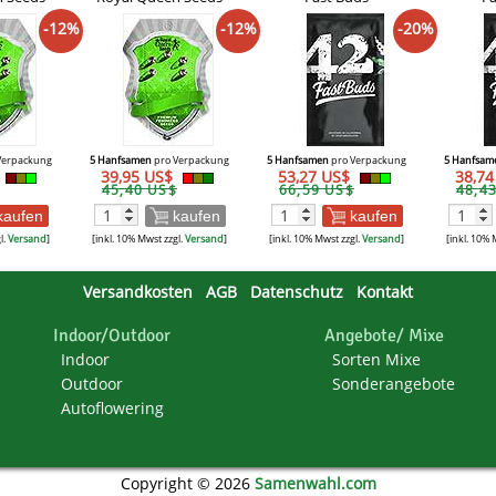
-12%
-12%
-20%
Verpackung
5 Hanfsamen
pro Verpackung
5 Hanfsamen
pro Verpackung
5 Hanfsam
39,95 US$
53,27 US$
38,7
45,40 US$
66,59 US$
48,4
kaufen
kaufen
kaufen
l.
Versand
]
[inkl. 10% Mwst zzgl.
Versand
]
[inkl. 10% Mwst zzgl.
Versand
]
[inkl. 10% 
Versandkosten
AGB
Datenschutz
Kontakt
Indoor/Outdoor
Angebote/ Mixe
Indoor
Sorten Mixe
Outdoor
Sonderangebote
Autoflowering
Copyright © 2026
Samenwahl.com