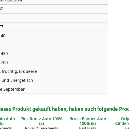
65
77
140
-450
-700
, fruchtig, Erdbeere
r und Energetisch
e September
ieses Produkt gekauft haben, haben auch folgende Pro
ato Auto
Pink Runtz Auto 100%
Bruce Banner Auto
Orig
5)
(5)
100% (5)
Cindere
n Seeds
Royal Queen Seeds
Fast Buds
Fa