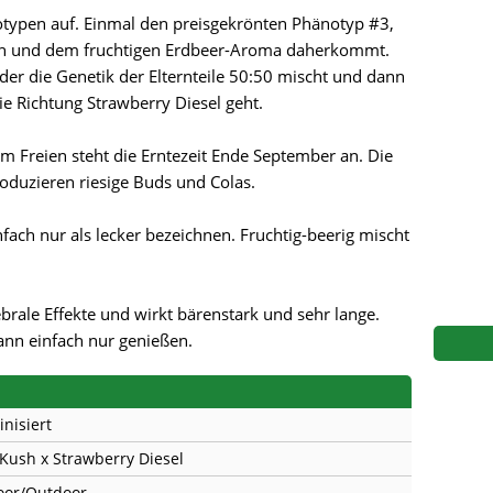
s
Mallorca Seeds
Seed Stockers
otypen auf. Einmal den preisgekrönten Phänotyp #3,
sh und dem fruchtigen Erdbeer-Aroma daherkommt.
Seeds
Mandala
Seedy Simon
er die Genetik der Elternteile 50:50 mischt und dann
e Richtung Strawberry Diesel geht.
s
Medical Seeds Co.
Silent Seeds
im Freien steht die Erntezeit Ende September an. Die
 Seeds
Ministry of Cannabis
Söllner - Vadda'
roduzieren riesige Buds und Colas.
dhi
Paradise Seeds
Strain Hunters S
h nur als lecker bezeichnen. Fruchtig-beerig mischt
 the Great Gardener
Philosopher Seeds
Sumo Seeds
rale Effekte und wirkt bärenstark und sehr lange.
nn einfach nur genießen.
inisiert
Kush x Strawberry Diesel
oor/Outdoor