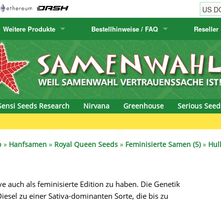
Weitere Produkte
Bestellhinweise / FAQ
Reseller
w
akteensamen
Humboldt Seed Company
Bestellhinweise
Positronics
E-MAIL ADR
& Caviar
anarische Flora
Humboldt Seeds
Versandhinweise
Prana Medical S
PASSWORT
s Seeds
Hyp3rids
FAQ
Pyramid Seeds
Sensi Seeds Research
Nirvana
Greenhouse
Serious Seed
etics
Kalashnikov Seeds
Resin Seeds
rground Seeds
Kannabia
Ripper Seeds
p
»
Hanfsamen
»
Royal Queen Seeds
»
Feminisierte Samen (5)
»
Hul
ssion
K.C. Brains
Royal Queen See
ive auch als feminisierte Edition zu haben. Die Genetik
eeds
krauTHCollective
Samsara Seeds
esel zu einer Sativa-dominanten Sorte, die bis zu
eeds
La Semilla Automatica
Seedsman