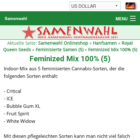
Samenwahl
MENU
Hanfsamen
Weitere Produkte
Aktuelle Seite:
Samenwahl Onlineshop
»
Hanfsamen
»
Royal
Queen Seeds
»
Feminisierte Samen (5)
»
Feminized Mix 100% (5)
Bestellhinweise / FAQ
Feminized Mix 100% (5)
Reseller
Indoor-Mix aus 5 feminisierten Cannabis-Sorten, der die
folgenden Sorten enthält:
- Critical
- ICE
- Bubble Gum XL
- Fruit Spirit
- White Widow
Mit diesen pflegeleichten Sorten kann man nicht viel falsch