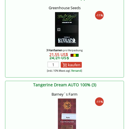
Greenhouse Seeds
-11%
3 Hanfsamen
pro Verpackung
21,55 US$
24,21 US$
kaufen
[inkl. 10% Mwst zzgl.
Versand
]
Tangerine Dream AUTO 100% (3)
Barney´s Farm
-11%