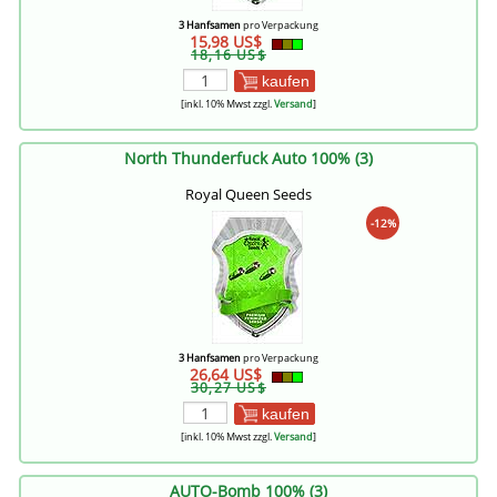
3 Hanfsamen
pro Verpackung
15,98 US$
18,16 US$
kaufen
[inkl. 10% Mwst zzgl.
Versand
]
North Thunderfuck Auto 100% (3)
Royal Queen Seeds
-12%
3 Hanfsamen
pro Verpackung
26,64 US$
30,27 US$
kaufen
[inkl. 10% Mwst zzgl.
Versand
]
AUTO-Bomb 100% (3)