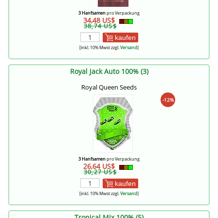
3 Hanfsamen
pro Verpackung
34,48 US$
38,74 US$
kaufen
[inkl. 10% Mwst zzgl.
Versand
]
Royal Jack Auto 100% (3)
Royal Queen Seeds
-12%
3 Hanfsamen
pro Verpackung
26,64 US$
30,27 US$
kaufen
[inkl. 10% Mwst zzgl.
Versand
]
Tropical Mix 100% (5)