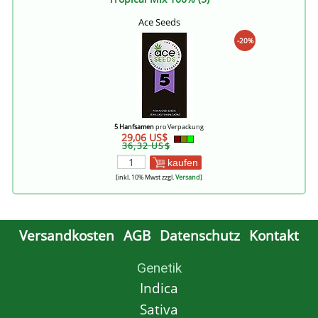
Ace Seeds
-20%
5 Hanfsamen
pro Verpackung
29,06 US$
36,32 US$
kaufen
[inkl. 10% Mwst zzgl.
Versand
]
Versandkosten
AGB
Datenschutz
Kontakt
Genetik
Indica
Sativa