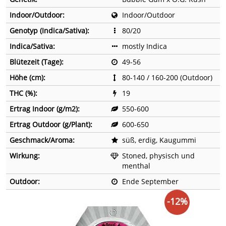
Indoor/Outdoor:
Indoor/Outdoor
Genotyp (Indica/Sativa):
80/20
Indica/Sativa:
mostly Indica
Blütezeit (Tage):
49-56
Höhe (cm):
80-140 / 160-200 (Outdoor)
THC (%):
19
Ertrag Indoor (g/m2):
550-600
Ertrag Outdoor (g/Plant):
600-650
Geschmack/Aroma:
süß, erdig, Kaugummi
Wirkung:
Stoned, physisch und
menthal
Outdoor:
Ende September
-12%