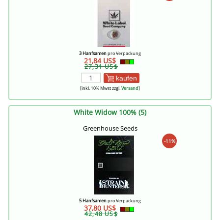
3 Hanfsamen
pro Verpackung
21,84 US$
27,31 US$
kaufen
[inkl. 10% Mwst zzgl.
Versand
]
White Widow 100% (5)
Greenhouse Seeds
-11%
5 Hanfsamen
pro Verpackung
37,80 US$
42,48 US$