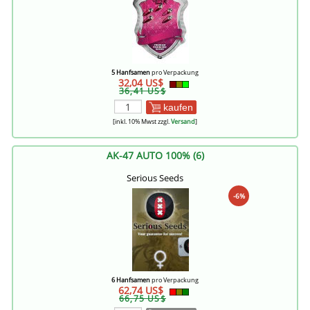
5 Hanfsamen
pro Verpackung
32,04 US$
36,41 US$
kaufen
[inkl. 10% Mwst zzgl.
Versand
]
AK-47 AUTO 100% (6)
Serious Seeds
-6%
6 Hanfsamen
pro Verpackung
62,74 US$
66,75 US$