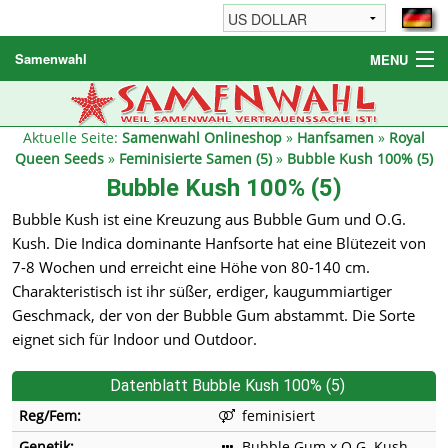
Samenwahl
MENU
Hanfsamen
Weitere Produkte
Aktuelle Seite:
Samenwahl Onlineshop
»
Hanfsamen
»
Royal
Queen Seeds
»
Feminisierte Samen (5)
»
Bubble Kush 100% (5)
Bestellhinweise / FAQ
Bubble Kush 100% (5)
Reseller
Bubble Kush ist eine Kreuzung aus Bubble Gum und O.G.
Kush. Die Indica dominante Hanfsorte hat eine Blütezeit von
7-8 Wochen und erreicht eine Höhe von 80-140 cm.
Charakteristisch ist ihr süßer, erdiger, kaugummiartiger
Geschmack, der von der Bubble Gum abstammt. Die Sorte
eignet sich für Indoor und Outdoor.
Datenblatt Bubble Kush 100% (5)
Reg/Fem:
feminisiert
Genetik:
Bubble Gum x O.G. Kush