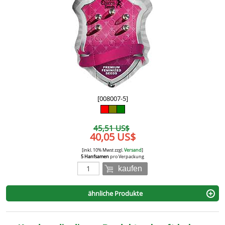
[008007-5]
45,51 US$
40,05 US$
[inkl. 10% Mwst zzgl.
Versand
]
5 Hanfsamen
pro Verpackung
kaufen
ähnliche Produkte