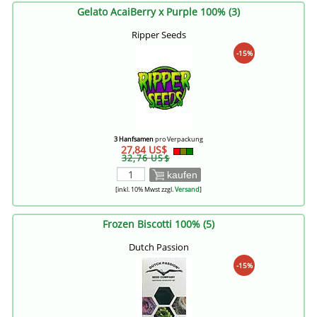
Gelato AcaiBerry x Purple 100% (3)
Ripper Seeds
-15%
3 Hanfsamen
pro Verpackung
27,84 US$
32,76 US$
kaufen
[inkl. 10% Mwst zzgl.
Versand
]
Frozen Biscotti 100% (5)
Dutch Passion
-15%