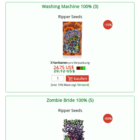
Washing Machine 100% (3)
Ripper Seeds
-15%
3 Hanfsamen
pro Verpackung
24,75 US$
29,12 US$
kaufen
[inkl. 10% Mwst zzgl.
Versand
]
Zombie Bride 100% (5)
Ripper Seeds
-50%