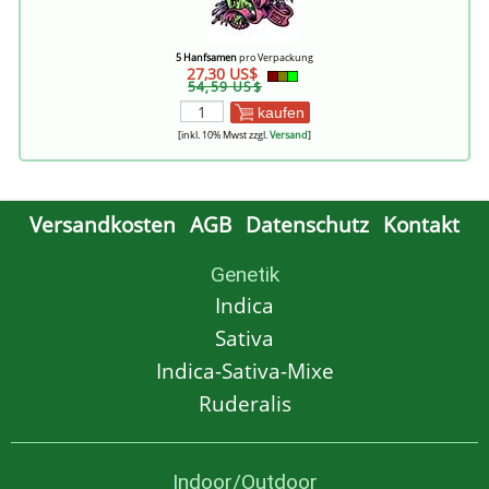
5 Hanfsamen
pro Verpackung
27,30 US$
54,59 US$
kaufen
[inkl. 10% Mwst zzgl.
Versand
]
Versandkosten
AGB
Datenschutz
Kontakt
Genetik
Indica
Sativa
Indica-Sativa-Mixe
Ruderalis
Indoor/Outdoor