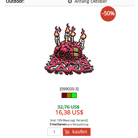
Outdoor:
Anfang Oktober
-50%
[099020-3]
32,76 US$
16,38 US$
[inkl. 10% Mwst zzgl.
Versand
]
3 Hanfsamen
pro Verpackung
kaufen