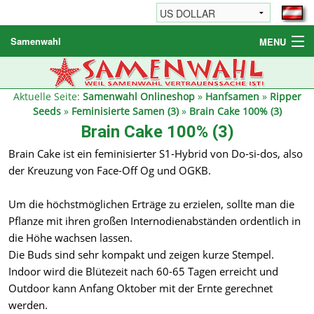
Samenwahl
MENU
Hanfsamen
Weitere Produkte
Aktuelle Seite:
Samenwahl Onlineshop
»
Hanfsamen
»
Ripper
Seeds
»
Feminisierte Samen (3)
»
Brain Cake 100% (3)
Bestellhinweise / FAQ
Brain Cake 100% (3)
Reseller
Brain Cake ist ein feminisierter S1-Hybrid von Do-si-dos, also
der Kreuzung von Face-Off Og und OGKB.
Um die höchstmöglichen Erträge zu erzielen, sollte man die
Pflanze mit ihren großen Internodienabständen ordentlich in
die Höhe wachsen lassen.
Die Buds sind sehr kompakt und zeigen kurze Stempel.
Indoor wird die Blütezeit nach 60-65 Tagen erreicht und
Outdoor kann Anfang Oktober mit der Ernte gerechnet
werden.