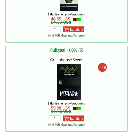
5 Hanfsamen
pro Verpackung
46,35 US$
54,53 US$
kaufen
[inkl. 10% Mwst zzgl.
Versand
]
Fullgas! 100% (5)
Greenhouse Seeds
-11%
5 Hanfsamen
pro Verpackung
59,38 US$
66,72 US$
kaufen
[inkl. 10% Mwst zzgl.
Versand
]