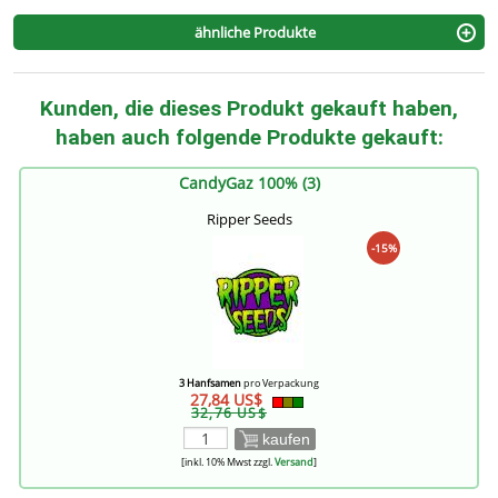
ähnliche Produkte
Kunden, die dieses Produkt gekauft haben,
haben auch folgende Produkte gekauft:
CandyGaz 100% (3)
Ripper Seeds
-15%
3 Hanfsamen
pro Verpackung
27,84 US$
32,76 US$
kaufen
[inkl. 10% Mwst zzgl.
Versand
]