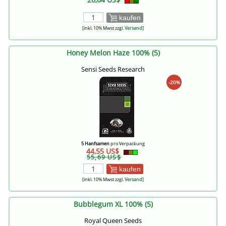
kaufen
[inkl. 10% Mwst zzgl.
Versand
]
Honey Melon Haze 100% (5)
Sensi Seeds Research
-20%
5 Hanfsamen
pro Verpackung
44,55 US$
55,69 US$
kaufen
[inkl. 10% Mwst zzgl.
Versand
]
Bubblegum XL 100% (5)
Royal Queen Seeds