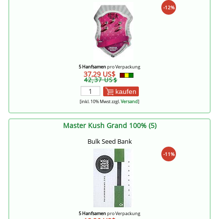
-12%
5 Hanfsamen
pro Verpackung
37,29 US$
42,37 US$
kaufen
[inkl. 10% Mwst zzgl.
Versand
]
Master Kush Grand 100% (5)
Bulk Seed Bank
-11%
5 Hanfsamen
pro Verpackung