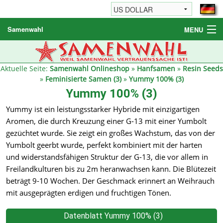
Samenwahl
MENU
Hanfsamen
Weitere Produkte
Aktuelle Seite:
Samenwahl Onlineshop
»
Hanfsamen
»
Resin Seeds
»
Feminisierte Samen (3)
»
Yummy 100% (3)
Bestellhinweise / FAQ
Yummy 100% (3)
Reseller
Yummy ist ein leistungsstarker Hybride mit einzigartigen
Aromen, die durch Kreuzung einer G-13 mit einer Yumbolt
gezüchtet wurde. Sie zeigt ein großes Wachstum, das von der
Yumbolt geerbt wurde, perfekt kombiniert mit der harten
und widerstandsfähigen Struktur der G-13, die vor allem in
Freilandkulturen bis zu 2m heranwachsen kann. Die Blütezeit
beträgt 9-10 Wochen. Der Geschmack erinnert an Weihrauch
mit ausgeprägten erdigen und fruchtigen Tönen.
Datenblatt Yummy 100% (3)