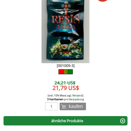
[001009-3]
24,21 US$
21,79 US$
[inkl. 10% Mwst zzgl.
Versand
]
3 Hanfsamen
pro Verpackung
kaufen
ähnliche Produkte