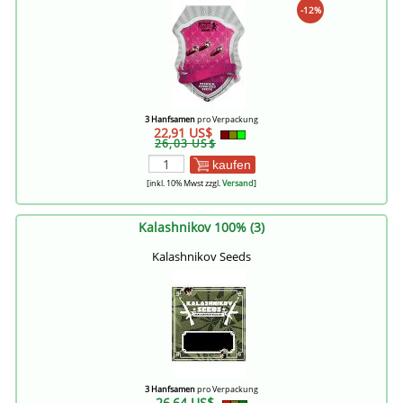
-12%
3 Hanfsamen
pro Verpackung
22,91 US$
26,03 US$
kaufen
[inkl. 10% Mwst zzgl.
Versand
]
Kalashnikov 100% (3)
Kalashnikov Seeds
3 Hanfsamen
pro Verpackung
26,64 US$