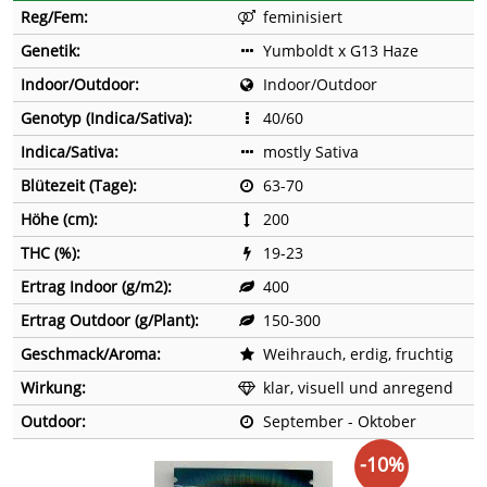
Reg/Fem:
feminisiert
Genetik:
Yumboldt x G13 Haze
Indoor/Outdoor:
Indoor/Outdoor
Genotyp (Indica/Sativa):
40/60
Indica/Sativa:
mostly Sativa
Blütezeit (Tage):
63-70
Höhe (cm):
200
THC (%):
19-23
Ertrag Indoor (g/m2):
400
Ertrag Outdoor (g/Plant):
150-300
Geschmack/Aroma:
Weihrauch, erdig, fruchtig
Wirkung:
klar, visuell und anregend
Outdoor:
September - Oktober
-10%