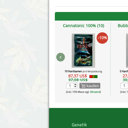
Cannatonic 100% (10)
Bubbl
-10%
‹
10 Hanfsamen
pro Verpackung
5 Han
87,37 US$
27
97,08 US$
30
kaufen
[inkl. 10% Mwst zzgl.
Versand
]
[inkl.
Genetik