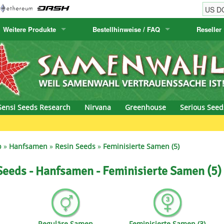
Weitere Produkte
Bestellhinweise / FAQ
Reseller
w
akteensamen
Humboldt Seed Company
Bestellhinweise
Positronics
E-MAIL ADR
& Caviar
anarische Flora
Humboldt Seeds
Versandhinweise
Prana Medical S
PASSWORT
s Seeds
Hyp3rids
FAQ
Pyramid Seeds
Sensi Seeds Research
Nirvana
Greenhouse
Serious Seed
etics
Kalashnikov Seeds
Resin Seeds
Green Bod
rground Seeds
Kannabia
Ripper Seeds
p
»
Hanfsamen
»
Resin Seeds
»
Feminisierte Samen (5)
ssion
K.C. Brains
Royal Queen See
Seeds - Hanfsamen - Feminisierte Samen (5)
eeds
krauTHCollective
Samsara Seeds
eeds
La Semilla Automatica
Seedsman
Reguläre Samen
Feminisierte Samen (3)