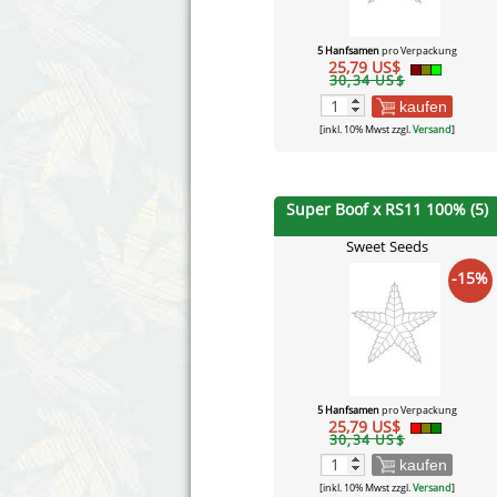
5 Hanfsamen
pro Verpackung
25,79 US$
30,34 US$
kaufen
[inkl. 10% Mwst zzgl.
Versand
]
Super Boof x RS11 100% (5)
Sweet Seeds
-15%
5 Hanfsamen
pro Verpackung
25,79 US$
30,34 US$
kaufen
[inkl. 10% Mwst zzgl.
Versand
]