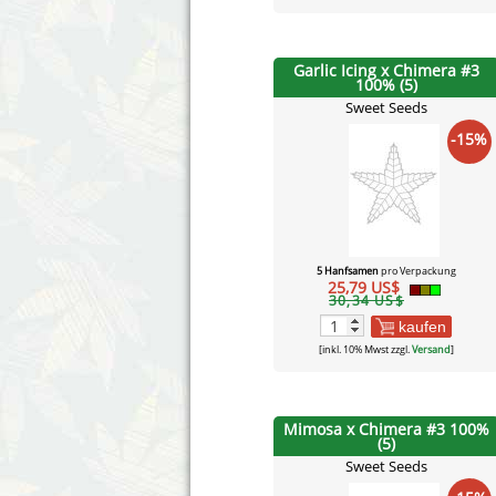
Garlic Icing x Chimera #3
100% (5)
Sweet Seeds
-15%
5 Hanfsamen
pro Verpackung
25,79 US$
30,34 US$
kaufen
[inkl. 10% Mwst zzgl.
Versand
]
Mimosa x Chimera #3 100%
(5)
Sweet Seeds