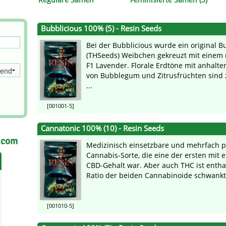
s
Mallorca Seeds
Seed Stockers
Bubblicious 100% (5) - Resin Seeds
Seeds
Mandala
Seedy Simon
Bei der Bubblicious wurde ein original 
s
Medical Seeds Co.
Silent Seeds
(THSeeds) Weibchen gekreuzt mit einem
F1 Lavender. Florale Erdtöne mit anhalt
von Bubblegum und Zitrusfrüchten sind 
 Seeds
Ministry of Cannabis
Söllner - Vadda'
...
dhi
Paradise Seeds
Strain Hunters S
[001001-5]
 the Great Gardener
Philosopher Seeds
Sumo Seeds
Cannatonic 100% (10) - Resin Seeds
.com
Medizinisch einsetzbare und mehrfach p
Cannabis-Sorte, die eine der ersten mit
CBD-Gehalt war. Aber auch THC ist entha
Ratio der beiden Cannabinoide schwankt, 
[001010-5]