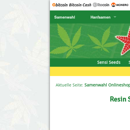
Samenwahl
Hanfsamen
SENSI SEEDS
CBD Cre
K
SENSI SEEDS RESEARCH
Chronic 
K
NIRVANA
Deliciou
Sensi Seeds
GREENHOUSE
DNA Gen
SERIOUS SEEDS
Dr. Unde
Aktuelle Seite:
Samenwahl Onlinesho
SPLIFF SEEDS
Dutch Pa
Resin 
Ace Seeds
Empire S
Anaconda Seeds
Exotic S