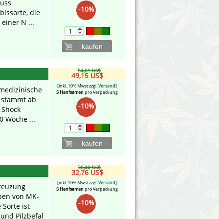
luss
-10%
bissorte, die
iner N ...
kaufen
54,61 US$
49,15 US$
[inkl. 10% Mwst zzgl.
Versand
]
medizinische
5 Hanfsamen
pro Verpackung
e stammt ab
-10%
k Shock
0 Woche ...
kaufen
36,40 US$
32,76 US$
[inkl. 10% Mwst zzgl.
Versand
]
Kreuzung
5 Hanfsamen
pro Verpackung
pen von MK-
-10%
 Sorte ist
und Pilzbefal