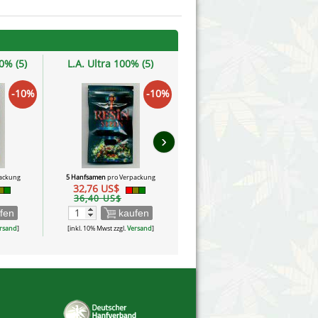
0% (5)
L.A. Ultra 100% (5)
-10%
-10%
›
ackung
5 Hanfsamen
pro Verpackung
32,76 US$
36,40 US$
fen
kaufen
rsand
]
[inkl. 10% Mwst zzgl.
Versand
]