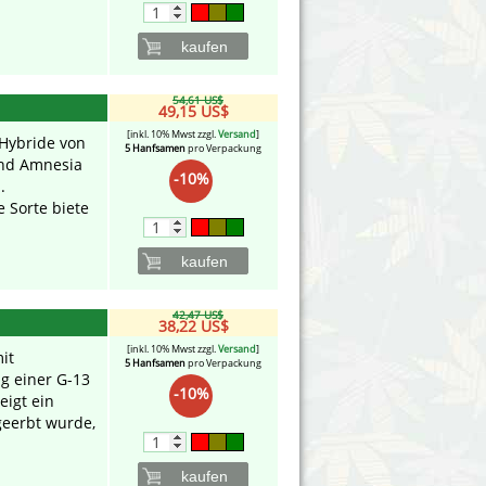
kaufen
54,61 US$
49,15 US$
[inkl. 10% Mwst zzgl.
Versand
]
 Hybride von
5 Hanfsamen
pro Verpackung
und Amnesia
-10%
.
 Sorte biete
kaufen
42,47 US$
38,22 US$
[inkl. 10% Mwst zzgl.
Versand
]
it
5 Hanfsamen
pro Verpackung
g einer G-13
-10%
eigt ein
geerbt wurde,
kaufen