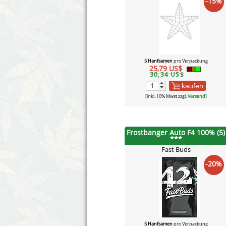
-15%
5 Hanfsamen
pro Verpackung
25,79 US$
30,34 US$
kaufen
[inkl. 10% Mwst zzgl.
Versand
]
Frostbanger Auto F4 100% (5)
***
Fast Buds
-20%
5 Hanfsamen
pro Verpackung