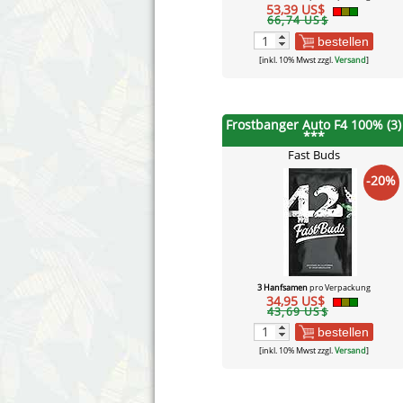
53,39 US$
66,74 US$
bestellen
[inkl. 10% Mwst zzgl.
Versand
]
Frostbanger Auto F4 100% (3)
***
Fast Buds
-20%
3 Hanfsamen
pro Verpackung
34,95 US$
43,69 US$
bestellen
[inkl. 10% Mwst zzgl.
Versand
]