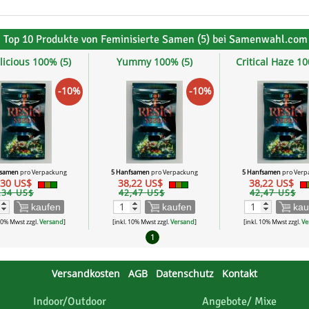
Top 10 Produkte von Feminisierte Samen (5) bei Samenwahl.com
icious 100% (5)
Yummy 100% (5)
Critical Haze 10
-10%
-10%
fsamen
pro Verpackung
5 Hanfsamen
pro Verpackung
5 Hanfsamen
pro Verp
,30 US$
38,22 US$
38,22 US$
,34 US$
42,47 US$
42,47 US$
kaufen
kaufen
kau
 10% Mwst zzgl.
Versand
]
[inkl. 10% Mwst zzgl.
Versand
]
[inkl. 10% Mwst zzgl.
Ve
1
Versandkosten
AGB
Datenschutz
Kontakt
Indoor/Outdoor
Angebote/ Mixe