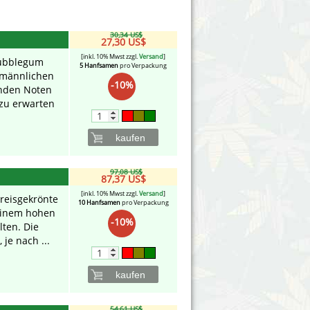
Victory Seeds
30,34 US$
Vision Seeds
27,30 US$
[inkl. 10% Mwst zzgl.
Versand
]
Bubblegum
5 Hanfsamen
pro Verpackung
White Label Seeds
 männlichen
-10%
enden Noten
zu erwarten
s Marijuanabam
World of Seeds
eedbank
CBD Nutzhanfsamen
kaufen
97,08 US$
87,37 US$
[inkl. 10% Mwst zzgl.
Versand
]
reisgekrönte
10 Hanfsamen
pro Verpackung
 einem hohen
-10%
lten. Die
je nach ...
kaufen
54,61 US$