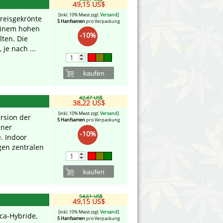
49,15 US$
[inkl. 10% Mwst zzgl.
Versand
]
reisgekrönte
5 Hanfsamen
pro Verpackung
 einem hohen
-10%
lten. Die
je nach ...
kaufen
42,47 US$
38,22 US$
[inkl. 10% Mwst zzgl.
Versand
]
ersion der
5 Hanfsamen
pro Verpackung
iner
-10%
. Indoor
gen zentralen
kaufen
54,61 US$
49,15 US$
[inkl. 10% Mwst zzgl.
Versand
]
ica-Hybride,
5 Hanfsamen
pro Verpackung