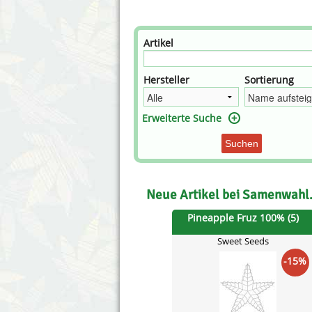
Annabelle´s Garden
Fast Bud
Barney´s Farm
Female 
Artikel
Blimburn Seeds
G13 Lab
Hersteller
Sortierung
Bulk Seed Bank
Genehtik
Erweiterte Suche
Bulldog Seeds
Green Bo
Suchen
Cannabella Genetics
House of
Neue Artikel bei Samenwahl
Pineapple Fruz 100% (5)
Sweet Seeds
-15%