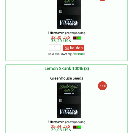
3 Hanfsamen
pro Verpackung
32,30 US$
36,29 US$
kaufen
[inkl. 10% Mwst zzgl.
Versand
]
Lemon Skunk 100% (3)
Greenhouse Seeds
-11%
3 Hanfsamen
pro Verpackung
25,84 US$
29,03 US$