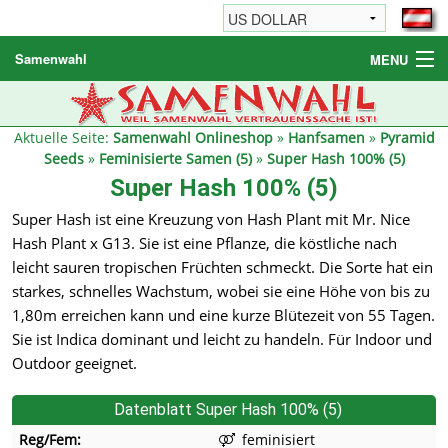
Samenwahl
MENU
Hanfsamen
Weitere Produkte
Aktuelle Seite:
Samenwahl Onlineshop
»
Hanfsamen
»
Pyramid
Seeds
»
Feminisierte Samen (5)
»
Super Hash 100% (5)
Bestellhinweise / FAQ
Super Hash 100% (5)
Reseller
Super Hash ist eine Kreuzung von Hash Plant mit Mr. Nice
Hash Plant x G13. Sie ist eine Pflanze, die köstliche nach
leicht sauren tropischen Früchten schmeckt. Die Sorte hat ein
starkes, schnelles Wachstum, wobei sie eine Höhe von bis zu
1,80m erreichen kann und eine kurze Blütezeit von 55 Tagen.
Sie ist Indica dominant und leicht zu handeln. Für Indoor und
Outdoor geeignet.
Datenblatt Super Hash 100% (5)
Reg/Fem:
feminisiert