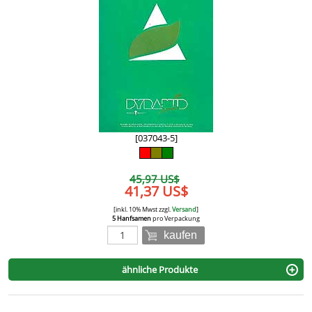
[037043-5]
45,97 US$
41,37 US$
[inkl. 10% Mwst zzgl.
Versand
]
5 Hanfsamen
pro Verpackung
kaufen
ähnliche Produkte