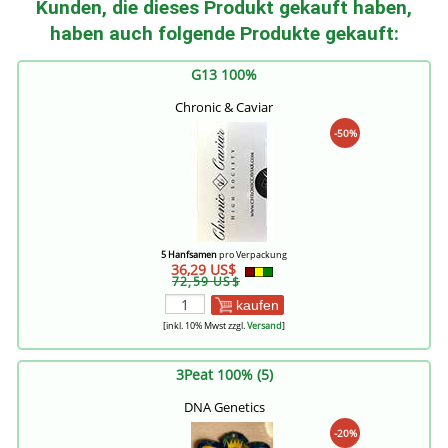
Kunden, die dieses Produkt gekauft haben,
haben auch folgende Produkte gekauft:
G13 100%
Chronic & Caviar
-50%
5 Hanfsamen
pro Verpackung
36,29 US$
72,59 US$
kaufen
[inkl. 10% Mwst zzgl.
Versand
]
3Peat 100% (5)
DNA Genetics
-20%