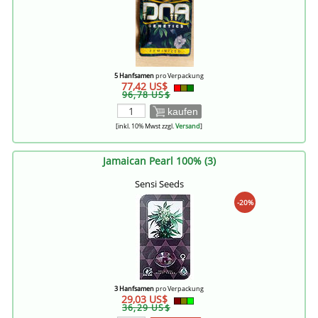
5 Hanfsamen
pro Verpackung
77,42 US$
96,78 US$
kaufen
[inkl. 10% Mwst zzgl.
Versand
]
Jamaican Pearl 100% (3)
Sensi Seeds
-20%
3 Hanfsamen
pro Verpackung
29,03 US$
36,29 US$