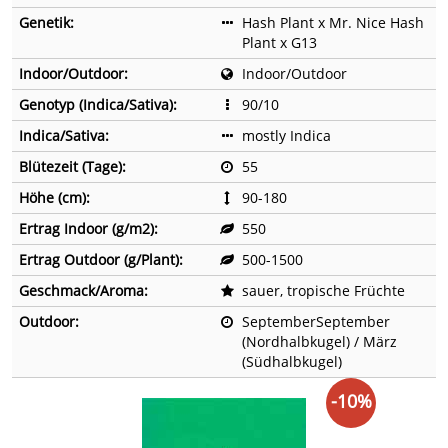
Genetik:
Hash Plant x Mr. Nice Hash
Plant x G13
Indoor/Outdoor:
Indoor/Outdoor
Genotyp (Indica/Sativa):
90/10
Indica/Sativa:
mostly Indica
Blütezeit (Tage):
55
Höhe (cm):
90-180
Ertrag Indoor (g/m2):
550
Ertrag Outdoor (g/Plant):
500-1500
Geschmack/Aroma:
sauer, tropische Früchte
Outdoor:
SeptemberSeptember
(Nordhalbkugel) / März
(Südhalbkugel)
-10%