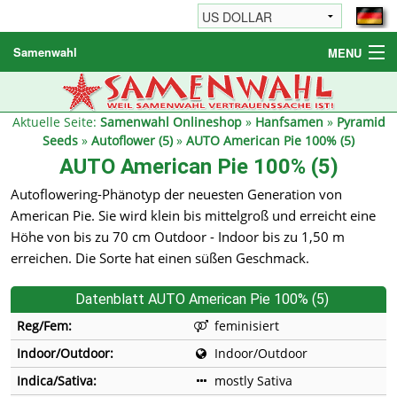
Samenwahl
MENU
Hanfsamen
Weitere Produkte
Aktuelle Seite:
Samenwahl Onlineshop
»
Hanfsamen
»
Pyramid
Seeds
»
Autoflower (5)
»
AUTO American Pie 100% (5)
Bestellhinweise / FAQ
AUTO American Pie 100% (5)
Reseller
Autoflowering-Phänotyp der neuesten Generation von
American Pie. Sie wird klein bis mittelgroß und erreicht eine
Höhe von bis zu 70 cm Outdoor - Indoor bis zu 1,50 m
erreichen. Die Sorte hat einen süßen Geschmack.
Datenblatt AUTO American Pie 100% (5)
Reg/Fem:
feminisiert
Indoor/Outdoor:
Indoor/Outdoor
Indica/Sativa:
mostly Sativa