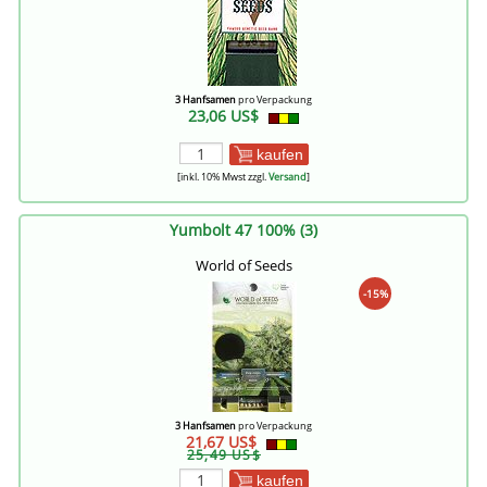
3 Hanfsamen
pro Verpackung
23,06 US$
kaufen
[inkl. 10% Mwst zzgl.
Versand
]
Yumbolt 47 100% (3)
World of Seeds
-15%
3 Hanfsamen
pro Verpackung
21,67 US$
25,49 US$
kaufen