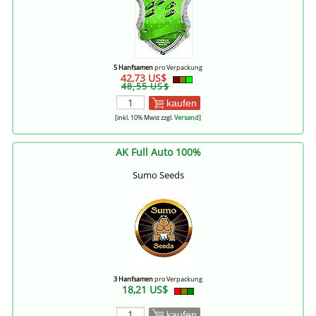
5 Hanfsamen
pro Verpackung
42,73 US$
48,55 US$
kaufen
[inkl. 10% Mwst zzgl.
Versand
]
AK Full Auto 100%
Sumo Seeds
3 Hanfsamen
pro Verpackung
18,21 US$
kaufen