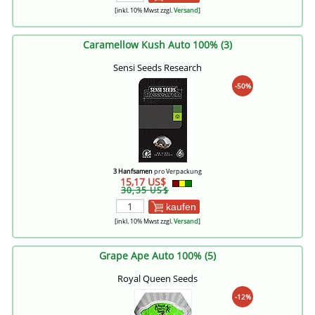
[inkl. 10% Mwst zzgl.
Versand
]
Caramellow Kush Auto 100% (3)
Sensi Seeds Research
-50%
3 Hanfsamen
pro Verpackung
15,17 US$
30,35 US$
kaufen
[inkl. 10% Mwst zzgl.
Versand
]
Grape Ape Auto 100% (5)
Royal Queen Seeds
-12%