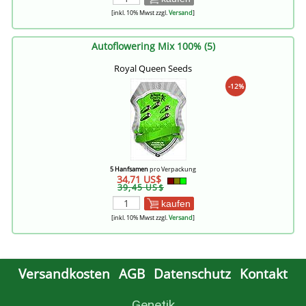
[inkl. 10% Mwst zzgl.
Versand
]
Autoflowering Mix 100% (5)
Royal Queen Seeds
-12%
5 Hanfsamen
pro Verpackung
34,71 US$
39,45 US$
kaufen
[inkl. 10% Mwst zzgl.
Versand
]
Versandkosten
AGB
Datenschutz
Kontakt
Genetik