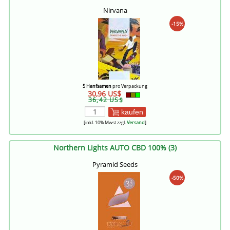
Nirvana
-15%
5 Hanfsamen
pro Verpackung
30,96 US$
36,42 US$
kaufen
[inkl. 10% Mwst zzgl.
Versand
]
Northern Lights AUTO CBD 100% (3)
Pyramid Seeds
-50%