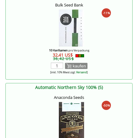
Bulk Seed Bank
-11%
10 Hanfsamen
pro Verpackung
32,41 US$
36,42 US$
kaufen
[inkl. 10% Mwst zzgl.
Versand
]
Automatic Northern Sky 100% (5)
Anaconda Seeds
-50%