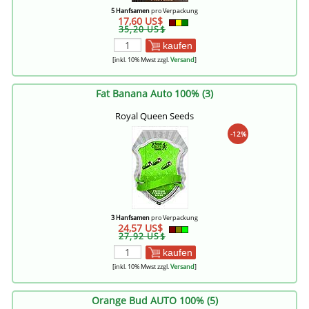
5 Hanfsamen
pro Verpackung
17,60 US$
35,20 US$
kaufen
[inkl. 10% Mwst zzgl.
Versand
]
Fat Banana Auto 100% (3)
Royal Queen Seeds
-12%
3 Hanfsamen
pro Verpackung
24,57 US$
27,92 US$
kaufen
[inkl. 10% Mwst zzgl.
Versand
]
Orange Bud AUTO 100% (5)