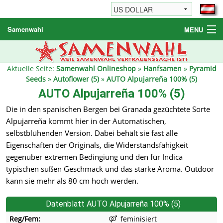
Samenwahl
MENU
Hanfsamen
Weitere Produkte
Aktuelle Seite:
Samenwahl Onlineshop
»
Hanfsamen
»
Pyramid
Seeds
»
Autoflower (5)
»
AUTO Alpujarreña 100% (5)
Bestellhinweise / FAQ
AUTO Alpujarreña 100% (5)
Reseller
Die in den spanischen Bergen bei Granada gezüchtete Sorte
Alpujarreña kommt hier in der Automatischen,
selbstblühenden Version. Dabei behält sie fast alle
Eigenschaften der Originals, die Widerstandsfähigkeit
gegenüber extremen Bedingiung und den für Indica
typischen süßen Geschmack und das starke Aroma. Outdoor
kann sie mehr als 80 cm hoch werden.
Datenblatt AUTO Alpujarreña 100% (5)
Reg/Fem:
feminisiert