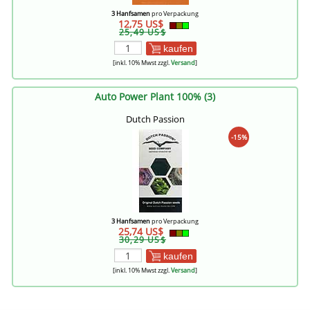
3 Hanfsamen
pro Verpackung
12,75 US$
25,49 US$
kaufen
[inkl. 10% Mwst zzgl.
Versand
]
Auto Power Plant 100% (3)
Dutch Passion
-15%
3 Hanfsamen
pro Verpackung
25,74 US$
30,29 US$
kaufen
[inkl. 10% Mwst zzgl.
Versand
]