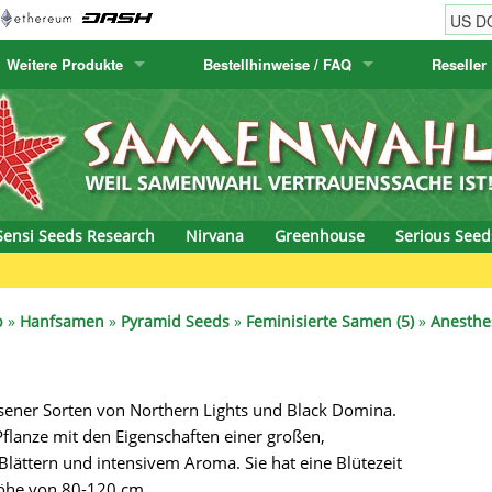
Weitere Produkte
Bestellhinweise / FAQ
Reseller
w
akteensamen
Humboldt Seed Company
Bestellhinweise
Positronics
E-MAIL ADR
& Caviar
anarische Flora
Humboldt Seeds
Versandhinweise
Prana Medical S
PASSWORT
s Seeds
Hyp3rids
FAQ
Pyramid Seeds
Sensi Seeds Research
Nirvana
Greenhouse
Serious Seed
etics
Kalashnikov Seeds
Resin Seeds
rground Seeds
Kannabia
Ripper Seeds
p
»
Hanfsamen
»
Pyramid Seeds
»
Feminisierte Samen (5)
»
Anesthe
ssion
K.C. Brains
Royal Queen See
esener Sorten von Northern Lights und Black Domina.
eeds
krauTHCollective
Samsara Seeds
Pflanze mit den Eigenschaften einer großen,
eeds
La Semilla Automatica
Seedsman
lättern und intensivem Aroma. Sie hat eine Blütezeit
Höhe von 80-120 cm.