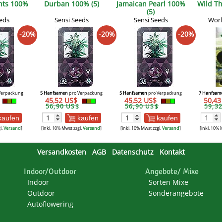
hts 100%
Durban 100% (5)
Jamaican Pearl 100%
Wild T
(5)
eds
Sensi Seeds
Sensi Seeds
Worl
-20%
-20%
-20%
Verpackung
5 Hanfsamen
pro Verpackung
5 Hanfsamen
pro Verpackung
7 Hanfsam
45,52 US$
45,52 US$
50,4
56,90 US$
56,90 US$
59,3
kaufen
kaufen
kaufen
l.
Versand
]
[inkl. 10% Mwst zzgl.
Versand
]
[inkl. 10% Mwst zzgl.
Versand
]
[inkl. 10% 
Versandkosten
AGB
Datenschutz
Kontakt
Indoor/Outdoor
Angebote/ Mixe
Indoor
Sorten Mixe
Outdoor
Sonderangebote
Autoflowering