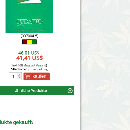
Victory Seeds
Vision Seeds
White Label Seeds
[037004-5]
s Marijuanabam
World of Seeds
46,01 US$
eedbank
41,41 US$
CBD Nutzhanfsamen
[inkl. 10% Mwst zzgl.
Versand
]
5 Hanfsamen
pro Verpackung
kaufen
ähnliche Produkte
dukte gekauft: