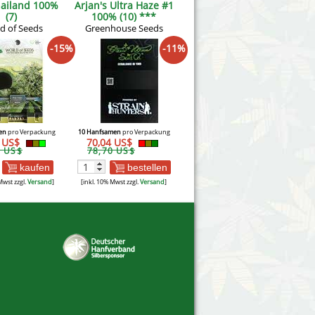
hailand 100%
Arjan's Ultra Haze #1
(7)
100% (10) ***
d of Seeds
Greenhouse Seeds
-15%
-11%
en
pro Verpackung
10 Hanfsamen
pro Verpackung
3 US$
70,04 US$
2 US$
78,70 US$
kaufen
bestellen
Mwst zzgl.
Versand
]
[inkl. 10% Mwst zzgl.
Versand
]