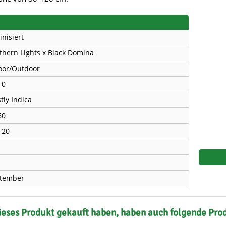
s
Mallorca Seeds
Seed Stockers
Seeds
Mandala
Seedy Simon
inisiert
thern Lights x Black Domina
s
Medical Seeds Co.
Silent Seeds
oor/Outdoor
 Seeds
Ministry of Cannabis
Söllner - Vadda'
10
dhi
Paradise Seeds
Strain Hunters S
tly Indica
60
 the Great Gardener
Philosopher Seeds
Sumo Seeds
120
tember
ieses Produkt gekauft haben, haben auch folgende Pro