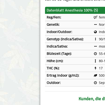
Annabelle´s Garden
Fast Bud
Datenblatt Anesthesia 100% (5)
Barney´s Farm
Female 
Reg/Fem:
fem
Genetik:
Nor
Blimburn Seeds
G13 Lab
Indoor/Outdoor:
Ind
Bulk Seed Bank
Genehtik
Genotyp (Indica/Sativa):
90/
Bulldog Seeds
Green Bo
Indica/Sativa:
mos
Blütezeit (Tage):
55-
Cannabella Genetics
House of
Höhe (cm):
80-
THC (%):
17
Ertrag Indoor (g/m2):
500
Outdoor:
Sep
Kunden, die d