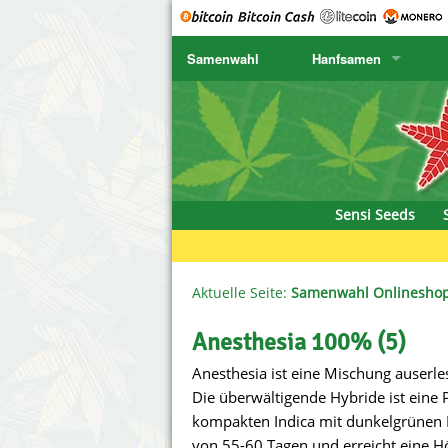
Samenwahl
Hanfsamen
SENSI SEEDS
CBD Cre
K
SENSI SEEDS RESEARCH
Chronic 
K
NIRVANA
Deliciou
Sensi Seeds
GREENHOUSE
DNA Gen
SERIOUS SEEDS
Dr. Unde
Aktuelle Seite:
Samenwahl Onlinesho
SPLIFF SEEDS
Dutch Pa
Anesthesia 100% (5)
Anesthesia ist eine Mischung auserl
Ace Seeds
Empire S
Die überwältigende Hybride ist eine 
Anaconda Seeds
Exotic S
kompakten Indica mit dunkelgrünen B
von 55-60 Tagen und erreicht eine 