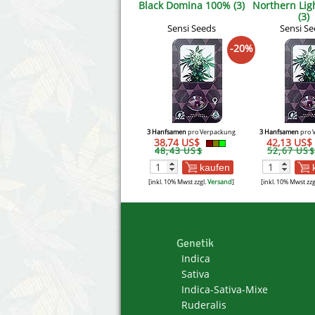
Black Domina 100% (3)
Northern Lig
(3)
Sensi Seeds
Sensi Se
-20%
3 Hanfsamen
pro Verpackung
3 Hanfsamen
pro 
38,74 US$
42,13 US$
48,43 US$
52,67 US$
kaufen
[inkl. 10% Mwst zzgl.
Versand
]
[inkl. 10% Mwst zzg
Genetik
Indica
Sativa
Indica-Sativa-Mixe
Ruderalis