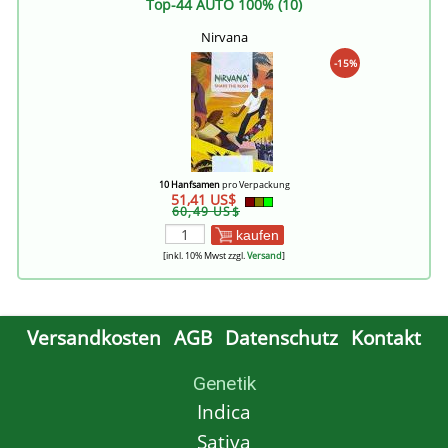
Top-44 AUTO 100% (10)
Nirvana
-15%
10 Hanfsamen
pro Verpackung
51,41 US$
60,49 US$
kaufen
[inkl. 10% Mwst zzgl.
Versand
]
Versandkosten
AGB
Datenschutz
Kontakt
Genetik
Indica
Sativa