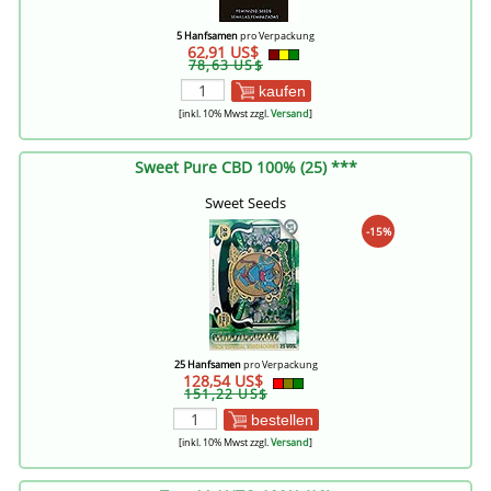
5 Hanfsamen
pro Verpackung
62,91 US$
78,63 US$
kaufen
[inkl. 10% Mwst zzgl.
Versand
]
Sweet Pure CBD 100% (25) ***
Sweet Seeds
-15%
25 Hanfsamen
pro Verpackung
128,54 US$
151,22 US$
bestellen
[inkl. 10% Mwst zzgl.
Versand
]