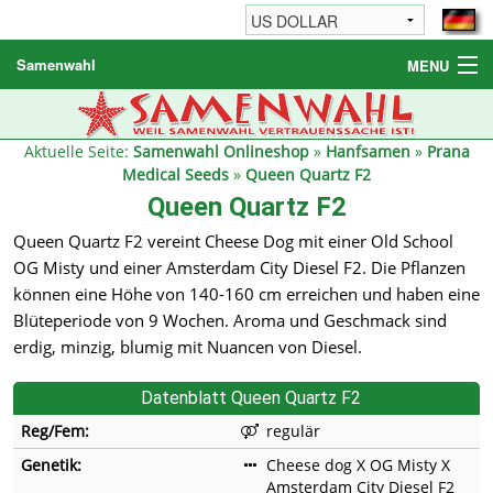
Samenwahl
MENU
Hanfsamen
Weitere Produkte
Aktuelle Seite:
Samenwahl Onlineshop
»
Hanfsamen
»
Prana
Medical Seeds
»
Queen Quartz F2
Bestellhinweise / FAQ
Queen Quartz F2
Reseller
Queen Quartz F2 vereint Cheese Dog mit einer Old School
OG Misty und einer Amsterdam City Diesel F2. Die Pflanzen
können eine Höhe von 140-160 cm erreichen und haben eine
Blüteperiode von 9 Wochen. Aroma und Geschmack sind
erdig, minzig, blumig mit Nuancen von Diesel.
Datenblatt Queen Quartz F2
Reg/Fem:
regulär
Genetik:
Cheese dog X OG Misty X
Amsterdam City Diesel F2