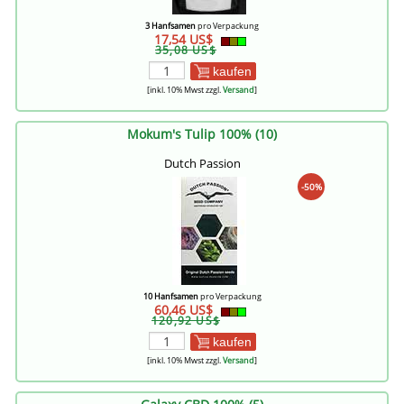
3 Hanfsamen
pro Verpackung
17,54 US$
35,08 US$
kaufen
[inkl. 10% Mwst zzgl.
Versand
]
Mokum's Tulip 100% (10)
Dutch Passion
-50%
10 Hanfsamen
pro Verpackung
60,46 US$
120,92 US$
kaufen
[inkl. 10% Mwst zzgl.
Versand
]