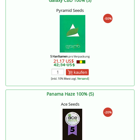
Galaxy CBD 100% (5)
Pyramid Seeds
-50%
5 Hanfsamen
pro Verpackung
21,17 US$
42,34 US$
kaufen
[inkl. 10% Mwst zzgl.
Versand
]
Panama Haze 100% (5)
Ace Seeds
-20%