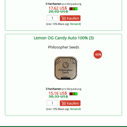
5 Hanfsamen
pro Verpackung
17,62 US$
20,02 US$
kaufen
[inkl. 10% Mwst zzgl.
Versand
]
Lemon OG Candy Auto 100% (3)
Philosopher Seeds
-50%
3 Hanfsamen
pro Verpackung
15,16 US$
30,33 US$
kaufen
[inkl. 10% Mwst zzgl.
Versand
]