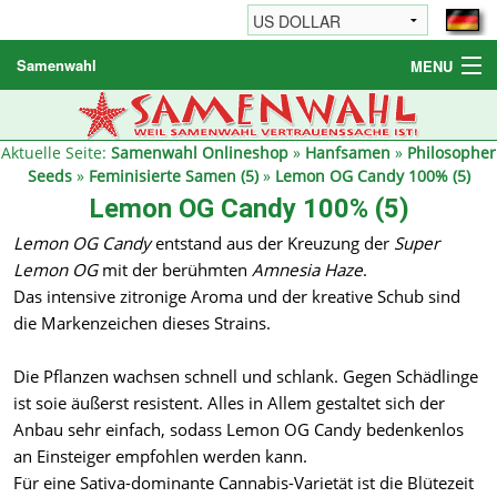
Samenwahl
MENU
Hanfsamen
Weitere Produkte
Aktuelle Seite:
Samenwahl Onlineshop
»
Hanfsamen
»
Philosopher
Seeds
»
Feminisierte Samen (5)
»
Lemon OG Candy 100% (5)
Bestellhinweise / FAQ
Lemon OG Candy 100% (5)
Reseller
Lemon OG Candy
entstand aus der Kreuzung der
Super
Lemon OG
mit der berühmten
Amnesia Haze
.
Das intensive zitronige Aroma und der kreative Schub sind
die Markenzeichen dieses Strains.
Die Pflanzen wachsen schnell und schlank. Gegen Schädlinge
ist soie äußerst resistent. Alles in Allem gestaltet sich der
Anbau sehr einfach, sodass Lemon OG Candy bedenkenlos
an Einsteiger empfohlen werden kann.
Für eine Sativa-dominante Cannabis-Varietät ist die Blütezeit