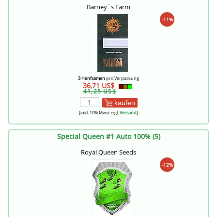
Barney´s Farm
-11%
3 Hanfsamen
pro Verpackung
36,71 US$
41,25 US$
kaufen
[inkl. 10% Mwst zzgl.
Versand
]
Special Queen #1 Auto 100% (5)
Royal Queen Seeds
-12%