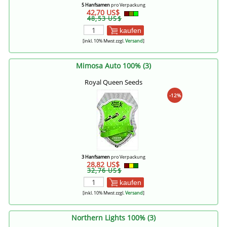
5 Hanfsamen
pro Verpackung
42,70 US$
48,53 US$
kaufen
[inkl. 10% Mwst zzgl.
Versand
]
Mimosa Auto 100% (3)
Royal Queen Seeds
-12%
3 Hanfsamen
pro Verpackung
28,82 US$
32,76 US$
kaufen
[inkl. 10% Mwst zzgl.
Versand
]
Northern Lights 100% (3)