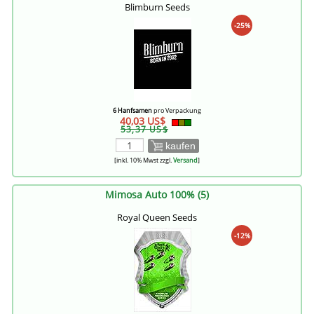
Blimburn Seeds
-25%
6 Hanfsamen
pro Verpackung
40,03 US$
53,37 US$
kaufen
[inkl. 10% Mwst zzgl.
Versand
]
Mimosa Auto 100% (5)
Royal Queen Seeds
-12%