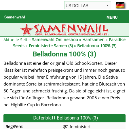
Samenwahl
MENU
Hanfsamen
Weitere Produkte
Aktuelle Seite:
Samenwahl Onlineshop
»
Hanfsamen
»
Paradise
Seeds
»
Feminisierte Samen (3)
»
Belladonna 100% (3)
Bestellhinweise / FAQ
Belladonna 100% (3)
Reseller
Belladonna ist eine der original Old School-Sorten. Dieser
Klassiker ist mehrfach preisgekrönt und immer noch genauso
populär wie bei ihrer Einführung vor 15 Jahren. Die Sativa
dominante Sorte ist schimmelresistent, hat eine Blütezeit von
60 Tagen und schmeckt fruchtig. Da sie pflegeleicht ist, eignet
sie sich für Anfänger. Belladonna gewann 2005 einen Preis
bei Highlife Cup in Barcelona.
Datenblatt Belladonna 100% (3)
Reg/Fem:
feminisiert