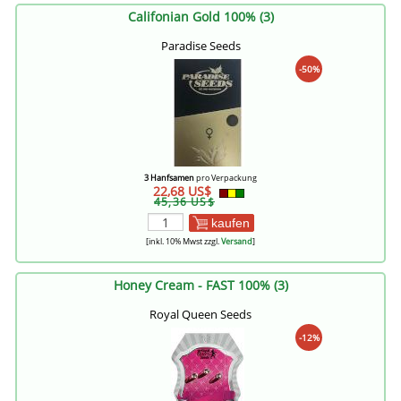
Califonian Gold 100% (3)
Paradise Seeds
-50%
3 Hanfsamen
pro Verpackung
22,68 US$
45,36 US$
kaufen
[inkl. 10% Mwst zzgl.
Versand
]
Honey Cream - FAST 100% (3)
Royal Queen Seeds
-12%