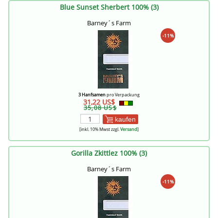
Blue Sunset Sherbert 100% (3)
Barney´s Farm
-11%
3 Hanfsamen
pro Verpackung
31,22 US$
35,08 US$
kaufen
[inkl. 10% Mwst zzgl.
Versand
]
Gorilla Zkittlez 100% (3)
Barney´s Farm
-11%