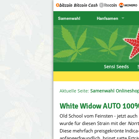
Samenwahl
Hanfsamen
SENSI SEEDS
CBD Cre
K
SENSI SEEDS RESEARCH
Chronic 
K
NIRVANA
Deliciou
Sensi Seeds
GREENHOUSE
DNA Gen
SERIOUS SEEDS
Dr. Unde
Aktuelle Seite:
Samenwahl Onlinesho
SPLIFF SEEDS
Dutch Pa
White Widow AUTO 100%
Old School vom Feinsten - jetzt auch
Ace Seeds
Empire S
wurde für diesen Strain mit der
Norrt
Anaconda Seeds
Exotic S
Diese mehrfach preisgekrönte Indica-
anfängerfreundlich, bringt satte Erträ