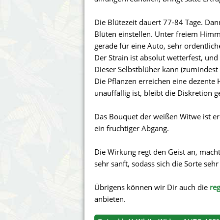
Annabelle´s Garden
Fast Bud
Die Blütezeit dauert 77-84 Tage. Dan
Barney´s Farm
Female 
Blüten einstellen. Unter freiem Him
gerade für eine Auto, sehr ordentlich
Blimburn Seeds
G13 Lab
Der Strain ist absolut wetterfest, un
Dieser Selbstblüher kann (zumindest
Bulk Seed Bank
Genehtik
Die Pflanzen erreichen eine dezente
unauffällig ist, bleibt die Diskretion 
Bulldog Seeds
Green Bo
Das Bouquet der weißen Witwe ist e
Cannabella Genetics
House of
ein fruchtiger Abgang.
Die Wirkung regt den Geist an, macht
sehr sanft, sodass sich die Sorte sehr
Übrigens können wir Dir auch die
re
anbieten.