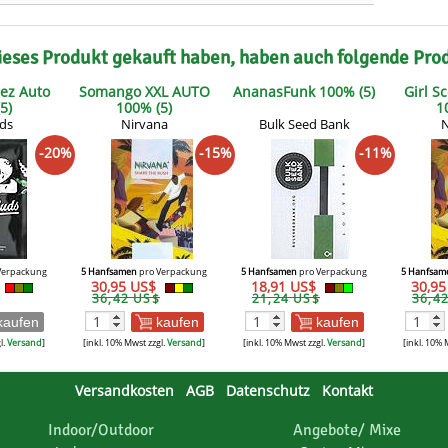
ieses Produkt gekauft haben, haben auch folgende Pro
lez Auto
Somango XXL AUTO
AnanasFunk 100% (5)
Girl S
5)
100% (5)
1
uds
Nirvana
Bulk Seed Bank
N
-20%
-15%
-11%
Verpackung
5 Hanfsamen
pro Verpackung
5 Hanfsamen
pro Verpackung
5 Hanfsam
30,95 US$
18,91 US$
30,9
36,42 US$
21,24 US$
36,4
kaufen
kaufen
kaufen
l.
Versand
]
[inkl. 10% Mwst zzgl.
Versand
]
[inkl. 10% Mwst zzgl.
Versand
]
[inkl. 10% 
Versandkosten
AGB
Datenschutz
Kontakt
Indoor/Outdoor
Angebote/ Mixe