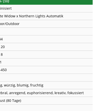
 (10)
inisiert
te Widow x Northern Lights Automatik
oor/Outdoor
84
120
18
-1
-450
g, würzig, blumig, fruchtig
ebral, anregend, euphorisierend, kreativ, fokussiert
ust (80 Tage)