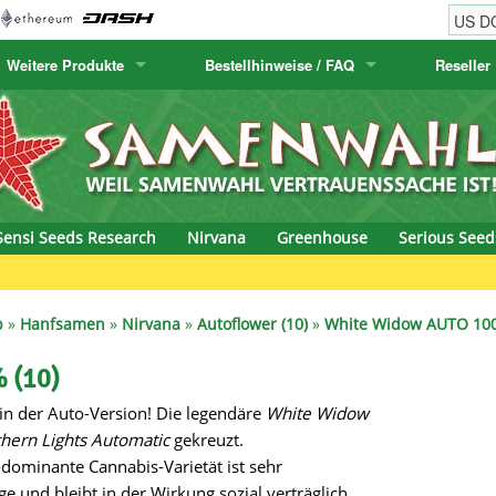
Weitere Produkte
Bestellhinweise / FAQ
Reseller
w
akteensamen
Humboldt Seed Company
Bestellhinweise
Positronics
E-MAIL ADR
& Caviar
anarische Flora
Humboldt Seeds
Versandhinweise
Prana Medical S
PASSWORT
s Seeds
Hyp3rids
FAQ
Pyramid Seeds
Sensi Seeds Research
Nirvana
Greenhouse
Serious Seed
etics
Kalashnikov Seeds
Resin Seeds
Gree
rground Seeds
Kannabia
Ripper Seeds
p
»
Hanfsamen
»
Nirvana
»
Autoflower (10)
»
White Widow AUTO 100
ssion
K.C. Brains
Royal Queen See
 (10)
 in der Auto-Version! Die legendäre
White Widow
eeds
krauTHCollective
Samsara Seeds
hern Lights Automatic
gekreuzt.
eeds
La Semilla Automatica
Seedsman
dominante Cannabis-Varietät ist sehr
ge und bleibt in der Wirkung sozial verträglich.