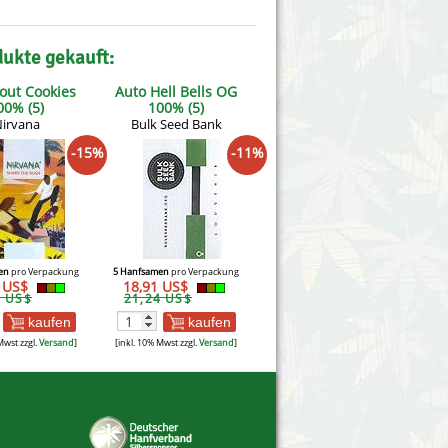
dukte gekauft:
cout Cookies
Auto Hell Bells OG
00% (5)
100% (5)
irvana
Bulk Seed Bank
-15%
-11%
en
pro Verpackung
5 Hanfsamen
pro Verpackung
5 US$
18,91 US$
2 US$
21,24 US$
kaufen
kaufen
Mwst zzgl.
Versand
]
[inkl. 10% Mwst zzgl.
Versand
]