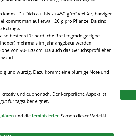
s
Mallorca Seeds
Seed Stockers
n kannst Du Dich auf bis zu 450 g/m² weißer, harziger
Seeds
Mandala
Seedy Simon
mel kommt man auf etwa 120 g pro Pflanze. Da sind,
e Beträge.
s
Medical Seeds Co.
Silent Seeds
d also bestens für nördliche Breitengrade geeignet.
 Indoor) mehrmals im Jahr angebaut werden.
 Seeds
Ministry of Cannabis
Söllner - Vadda'
 Höhe von 90-120 cm. Da auch das Geruchsprofil eher
gewahrt.
dhi
Paradise Seeds
Strain Hunters S
rdig und würzig. Dazu kommt eine blumige Note und
 the Great Gardener
Philosopher Seeds
Sumo Seeds
 kreativ und euphorisch. Der körperliche Aspekt ist
 gut für tagsüber eignet.
gulären
und die
feminisierten
Samen dieser Varietät