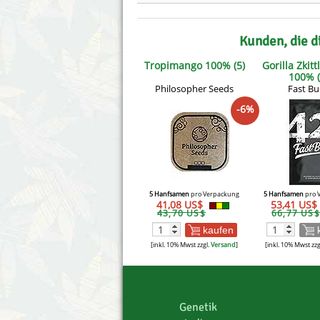
Kunden, die d
Tropimango 100% (5)
Gorilla Zkitt
100% (
Philosopher Seeds
Fast B
-6%
5 Hanfsamen
pro Verpackung
5 Hanfsamen
pro 
41,08 US$
53,41 US$
43,70 US$
66,77 US$
kaufen
[inkl. 10% Mwst zzgl.
Versand
]
[inkl. 10% Mwst zzg
Genetik