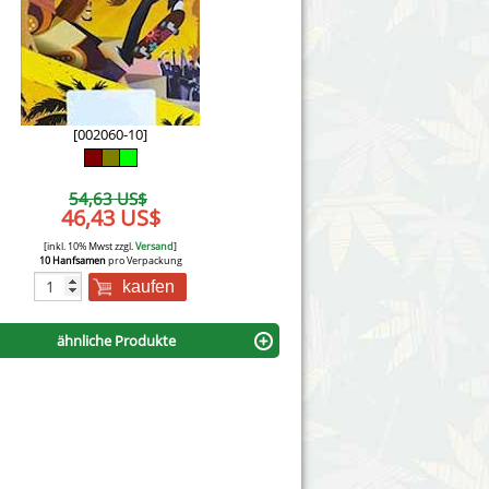
Victory Seeds
Vision Seeds
White Label Seeds
[002060-10]
s Marijuanabam
World of Seeds
54,63 US$
eedbank
46,43 US$
CBD Nutzhanfsamen
[inkl. 10% Mwst zzgl.
Versand
]
10 Hanfsamen
pro Verpackung
kaufen
ähnliche Produkte