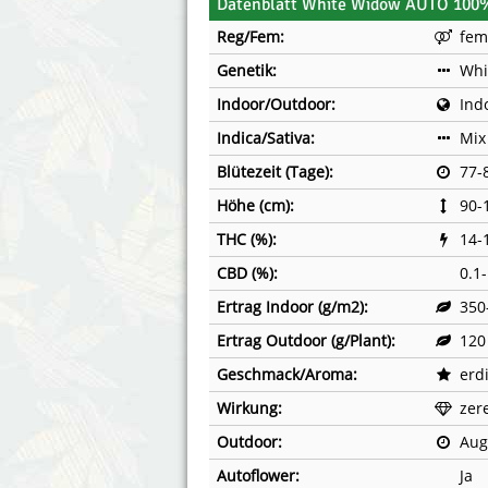
Datenblatt White Widow AUTO 100%
Reg/Fem:
fem
Genetik:
Whi
Indoor/Outdoor:
Ind
Indica/Sativa:
Mix
Blütezeit (Tage):
77-
Höhe (cm):
90-
THC (%):
14-
CBD (%):
0.1
Ertrag Indoor (g/m2):
350
Ertrag Outdoor (g/Plant):
120
Geschmack/Aroma:
erdi
Wirkung:
zer
Outdoor:
Aug
Autoflower:
Ja