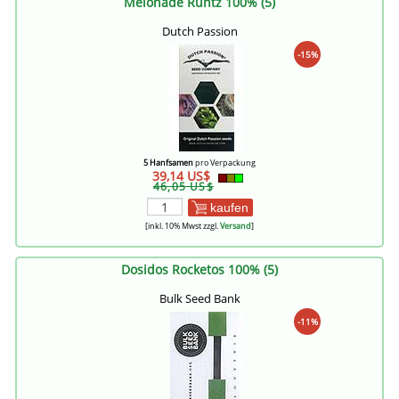
Melonade Runtz 100% (5)
Dutch Passion
-15%
5 Hanfsamen
pro Verpackung
39,14 US$
46,05 US$
kaufen
[inkl. 10% Mwst zzgl.
Versand
]
Dosidos Rocketos 100% (5)
Bulk Seed Bank
-11%