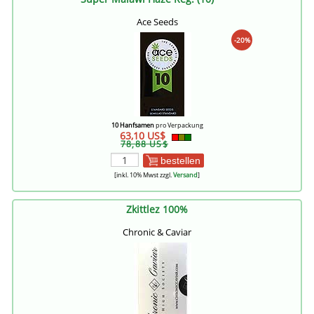
Ace Seeds
-20%
10 Hanfsamen
pro Verpackung
63,10 US$
78,88 US$
bestellen
[inkl. 10% Mwst zzgl.
Versand
]
Zkittlez 100%
Chronic & Caviar