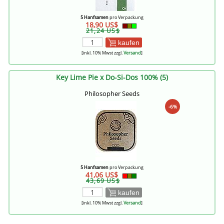
5 Hanfsamen
pro Verpackung
18,90 US$
21,24 US$
kaufen
[inkl. 10% Mwst zzgl.
Versand
]
Key Lime Pie x Do-Si-Dos 100% (5)
Philosopher Seeds
-6%
5 Hanfsamen
pro Verpackung
41,06 US$
43,69 US$
kaufen
[inkl. 10% Mwst zzgl.
Versand
]