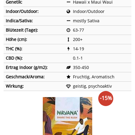
Genetik:
Hawaii x Maui Waui
Indoor/Outdoor:
Indoor/Outdoor
Indica/Sativa:
mostly Sativa
Blütezeit (Tage):
63-77
Höhe (cm):
200+
THC (%):
14-19
CBD (%):
0.1-1
Ertrag Indoor (g/m2):
350-450
Geschmack/Aroma:
Fruchtig, Aromatisch
Wirkung:
geistig, psychoaktiv
-15%