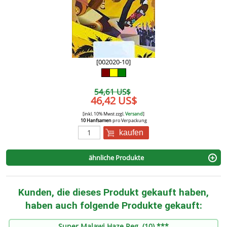
[002020-10]
54,61 US$
46,42 US$
[inkl. 10% Mwst zzgl.
Versand
]
10 Hanfsamen
pro Verpackung
kaufen
ähnliche Produkte
Kunden, die dieses Produkt gekauft haben,
haben auch folgende Produkte gekauft:
Super Malawi Haze Reg. (10) ***