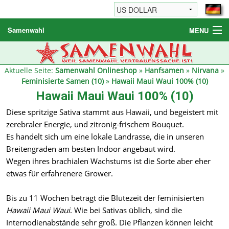
Samenwahl
MENU
Hanfsamen
Weitere Produkte
Aktuelle Seite:
Samenwahl Onlineshop
»
Hanfsamen
»
Nirvana
»
Feminisierte Samen (10)
»
Hawaii Maui Waui 100% (10)
Bestellhinweise / FAQ
Hawaii Maui Waui 100% (10)
Reseller
Diese spritzige Sativa stammt aus Hawaii, und begeistert mit
zerebraler Energie, und zitronig-frischem Bouquet.
Es handelt sich um eine lokale Landrasse, die in unseren
Breitengraden am besten Indoor angebaut wird.
Wegen ihres brachialen Wachstums ist die Sorte aber eher
etwas für erfahrenere Grower.
Bis zu 11 Wochen beträgt die Blütezeit der feminisierten
Hawaii Maui Waui
. Wie bei Sativas üblich, sind die
Internodienabstände sehr groß. Die Pflanzen können leicht