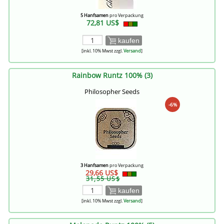
5 Hanfsamen
pro Verpackung
72,81 US$
kaufen
[inkl. 10% Mwst zzgl.
Versand
]
Rainbow Runtz 100% (3)
Philosopher Seeds
-6%
3 Hanfsamen
pro Verpackung
29,66 US$
31,55 US$
kaufen
[inkl. 10% Mwst zzgl.
Versand
]