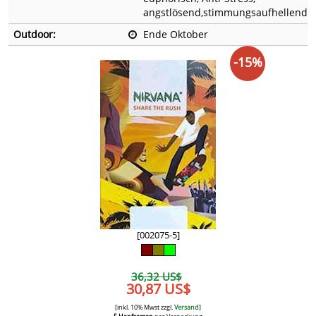
angstlösend,stimmungsaufhellend
Outdoor:
Ende Oktober
-15%
[002075-5]
36,32 US$
30,87 US$
[inkl. 10% Mwst zzgl.
Versand
]