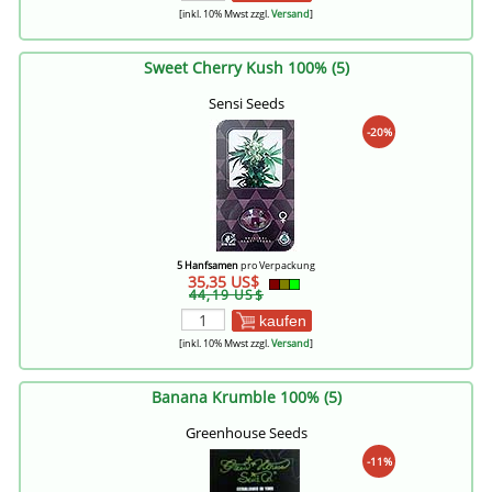
[inkl. 10% Mwst zzgl.
Versand
]
Sweet Cherry Kush 100% (5)
Sensi Seeds
-20%
5 Hanfsamen
pro Verpackung
35,35 US$
44,19 US$
kaufen
[inkl. 10% Mwst zzgl.
Versand
]
Banana Krumble 100% (5)
Greenhouse Seeds
-11%