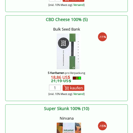
[inkl. 10% Mwst zzgl.
Versand
]
CBD Cheese 100% (5)
Bulk Seed Bank
-11%
5 Hanfsamen
pro Verpackung
18,86 US$
21,19 US$
kaufen
[inkl. 10% Mwst zzgl.
Versand
]
Super Skunk 100% (10)
Nirvana
-15%