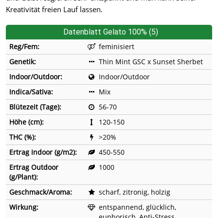
Kreativität freien Lauf lassen.
Datenblatt Gelato 100% (5)
Reg/Fem:
feminisiert
Genetik:
Thin Mint GSC x Sunset Sherbet
Indoor/Outdoor:
Indoor/Outdoor
Indica/Sativa:
Mix
Blütezeit (Tage):
56-70
Höhe (cm):
120-150
THC (%):
>20%
Ertrag Indoor (g/m2):
450-550
Ertrag Outdoor
1000
(g/Plant):
Geschmack/Aroma:
scharf, zitronig, holzig
Wirkung:
entspannend, glücklich,
euphorisch, Anti-Stress,