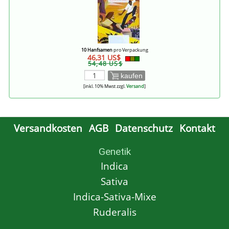
10 Hanfsamen
pro Verpackung
46,31 US$
54,48 US$
kaufen
[inkl. 10% Mwst zzgl.
Versand
]
Versandkosten
AGB
Datenschutz
Kontakt
Genetik
Indica
Sativa
Indica-Sativa-Mixe
Ruderalis