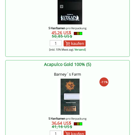
5 Hanfsamen
pro Verpackung
45,26 US$
50,85 US$
kaufen
[inkl. 10% Mwst zzgl.
Versand
]
Acapulco Gold 100% (5)
Barney´s Farm
-11%
5 Hanfsamen
pro Verpackung
36,64 US$
41,16 US$
kaufen