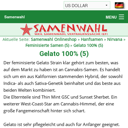
Samenwahl
MENU
Hanfsamen
Weitere Produkte
Aktuelle Seite:
Samenwahl Onlineshop
»
Hanfsamen
»
Nirvana
»
Feminisierte Samen (5)
»
Gelato 100% (5)
Bestellhinweise / FAQ
Gelato 100% (5)
Reseller
Der feminisierte Gelato Strain klar gehört zum besten, was
auf dem Markt zu haben ist an Cannabis-Samen. Es handelt
sich um ein aus Kalifornien stammenden Hybrid, der sowohl
Indica- als auch Sativa-Genetik beinhaltet und das beste aus
beiden Welten kombiniert.
Die Elternteile sind Thin Mint GSC und Sunset Sherbet. Ein
weiterer West-Coast-Star am Cannabis-Himmel, der eine
große Fangemeinschaft hinter sich schart.
Gelato ist sehr pflegeleicht und auch für Anfänger geeignet.