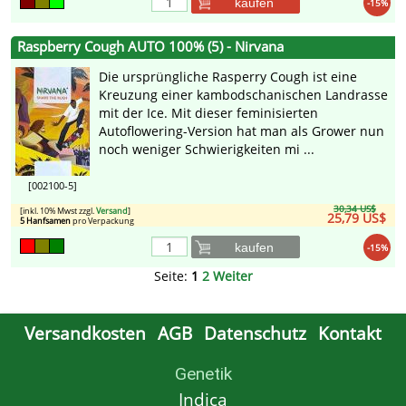
kaufen
-15%
Raspberry Cough AUTO 100% (5) - Nirvana
Die ursprüngliche Rasperry Cough ist eine
Kreuzung einer kambodschanischen Landrasse
mit der Ice. Mit dieser feminisierten
Autoflowering-Version hat man als Grower nun
noch weniger Schwierigkeiten mi ...
[002100-5]
30,34 US$
[inkl. 10% Mwst zzgl.
Versand
]
25,79 US$
5 Hanfsamen
pro Verpackung
kaufen
-15%
Seite:
1
2
Weiter
Versandkosten
AGB
Datenschutz
Kontakt
Genetik
Indica