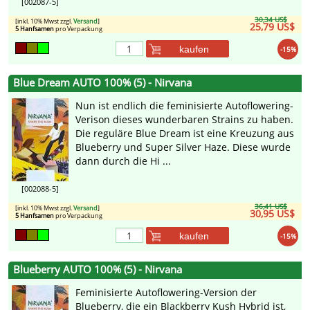
[002087-5]
30,34 US$
[inkl. 10% Mwst zzgl.
Versand
]
25,79 US$
5 Hanfsamen
pro Verpackung
kaufen
-15%
Blue Dream AUTO 100% (5) - Nirvana
Nun ist endlich die feminisierte Autoflowering-
Verison dieses wunderbaren Strains zu haben.
Die reguläre Blue Dream ist eine Kreuzung aus
Blueberry und Super Silver Haze. Diese wurde
dann durch die Hi ...
[002088-5]
36,41 US$
[inkl. 10% Mwst zzgl.
Versand
]
30,95 US$
5 Hanfsamen
pro Verpackung
kaufen
-15%
Blueberry AUTO 100% (5) - Nirvana
Feminisierte Autoflowering-Version der
Blueberry, die ein Blackberry Kush Hybrid ist,