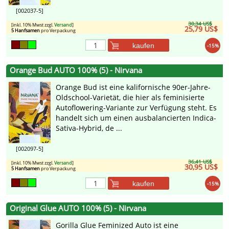
[002037-5]
30,34 US$
[inkl. 10% Mwst zzgl.
Versand
]
25,79 US$
5 Hanfsamen
pro Verpackung
kaufen
-15%
Orange Bud AUTO 100% (5) - Nirvana
Orange Bud ist eine kalifornische 90er-Jahre-
Oldschool-Varietät, die hier als feminisierte
Autoflowering-Variante zur Verfügung steht. Es
handelt sich um einen ausbalancierten Indica-
Sativa-Hybrid, de ...
[002097-5]
36,41 US$
[inkl. 10% Mwst zzgl.
Versand
]
30,95 US$
5 Hanfsamen
pro Verpackung
kaufen
-15%
Original Glue AUTO 100% (5) - Nirvana
Gorilla Glue Feminized Auto ist eine