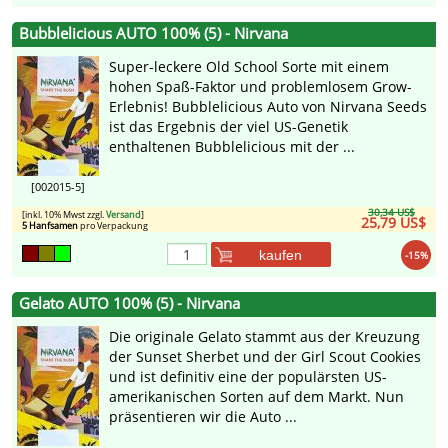
Bubblelicious AUTO 100% (5) - Nirvana
Super-leckere Old School Sorte mit einem
hohen Spaß-Faktor und problemlosem Grow-
Erlebnis! Bubblelicious Auto von Nirvana Seeds
ist das Ergebnis der viel US-Genetik
enthaltenen Bubblelicious mit der ...
[002015-5]
30,34 US$
[inkl. 10% Mwst zzgl.
Versand
]
25,79 US$
5 Hanfsamen
pro Verpackung
kaufen
-15%
Gelato AUTO 100% (5) - Nirvana
Die originale Gelato stammt aus der Kreuzung
der Sunset Sherbet und der Girl Scout Cookies
und ist definitiv eine der populärsten US-
amerikanischen Sorten auf dem Markt. Nun
präsentieren wir die Auto ...