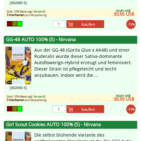
[002089-5]
36,41 US$
[inkl. 10% Mwst zzgl.
Versand
]
30,95 US$
5 Hanfsamen
pro Verpackung
kaufen
-15%
GG-48 AUTO 100% (5) - Nirvana
Aus der GG-48 (Gorila Glue x AK48) und einer
Ruderalis wurde dieser Sativa-dominante
Autoflowerign-Hybrid erzeugt und feminisiert.
Dieser Strain ist pflegeleicht und leicht
anzubauen. Indoor wird die ...
[002090-5]
36,41 US$
[inkl. 10% Mwst zzgl.
Versand
]
30,95 US$
5 Hanfsamen
pro Verpackung
kaufen
-15%
Girl Scout Cookies AUTO 100% (5) - Nirvana
Die selbst blühende Variante des