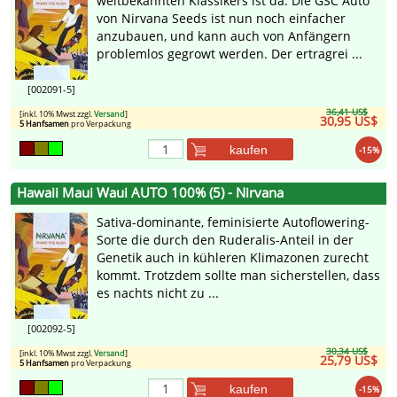
weltbekannten Klassikers ist da. Die GSC Auto
von Nirvana Seeds ist nun noch einfacher
anzubauen, und kann auch von Anfängern
problemlos gegrowt werden. Der ertragrei ...
[002091-5]
36,41 US$
[inkl. 10% Mwst zzgl.
Versand
]
30,95 US$
5 Hanfsamen
pro Verpackung
kaufen
-15%
Hawaii Maui Waui AUTO 100% (5) - Nirvana
Sativa-dominante, feminisierte Autoflowering-
Sorte die durch den Ruderalis-Anteil in der
Genetik auch in kühleren Klimazonen zurecht
kommt. Trotzdem sollte man sicherstellen, dass
es nachts nicht zu ...
[002092-5]
30,34 US$
[inkl. 10% Mwst zzgl.
Versand
]
25,79 US$
5 Hanfsamen
pro Verpackung
kaufen
-15%