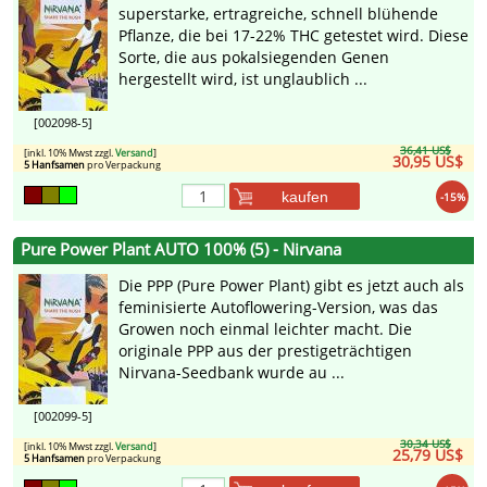
superstarke, ertragreiche, schnell blühende
Pflanze, die bei 17-22% THC getestet wird. Diese
Sorte, die aus pokalsiegenden Genen
hergestellt wird, ist unglaublich ...
[002098-5]
36,41 US$
[inkl. 10% Mwst zzgl.
Versand
]
30,95 US$
5 Hanfsamen
pro Verpackung
kaufen
-15%
Pure Power Plant AUTO 100% (5) - Nirvana
Die PPP (Pure Power Plant) gibt es jetzt auch als
feminisierte Autoflowering-Version, was das
Growen noch einmal leichter macht. Die
originale PPP aus der prestigeträchtigen
Nirvana-Seedbank wurde au ...
[002099-5]
30,34 US$
[inkl. 10% Mwst zzgl.
Versand
]
25,79 US$
5 Hanfsamen
pro Verpackung