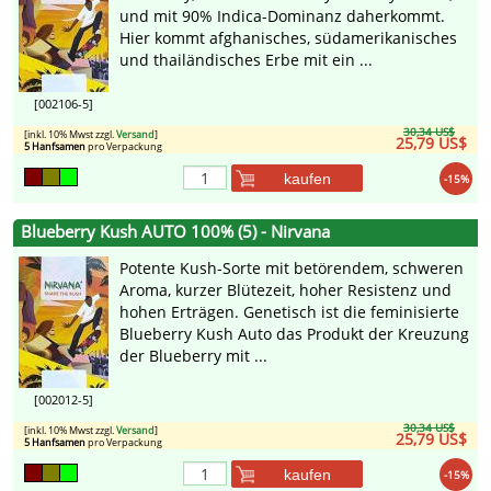
und mit 90% Indica-Dominanz daherkommt.
Hier kommt afghanisches, südamerikanisches
und thailändisches Erbe mit ein ...
[002106-5]
30,34 US$
[inkl. 10% Mwst zzgl.
Versand
]
25,79 US$
5 Hanfsamen
pro Verpackung
kaufen
-15%
Blueberry Kush AUTO 100% (5) - Nirvana
Potente Kush-Sorte mit betörendem, schweren
Aroma, kurzer Blütezeit, hoher Resistenz und
hohen Erträgen. Genetisch ist die feminisierte
Blueberry Kush Auto das Produkt der Kreuzung
der Blueberry mit ...
[002012-5]
30,34 US$
[inkl. 10% Mwst zzgl.
Versand
]
25,79 US$
5 Hanfsamen
pro Verpackung
kaufen
-15%