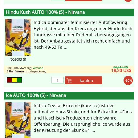
Hindu Kush AUTO 100% (5) - Nirvana
Indica-dominater feminisierter Autoflowering-
Hybrid, der aus der Kreuzung einer Hindu Kush
Landrasse mit einer Ruderalis hervorgegangen
ist. Der Anbau gestaltet sich recht einfach und
nach 49-63 Ta ...
[002093-5]
36,41 US$
[inkl. 10% Mwst zzgl.
Versand
]
18,20 US$
5 Hanfsamen
pro Verpackung
kaufen
-50%
Ice AUTO 100% (5) - Nirvana
Indica Crystal Extreme (kurz Ice) ist der
ultimative Harz-Strain, und für Extraktions-Fans
und Haschisch-Produzenten eine wahre
Offenbarung. Die ursprüngliche Ice wurde aus
der Kreuzung der Skunk #1 ...