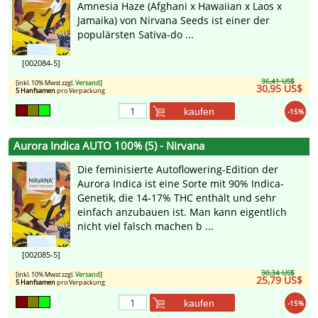
Amnesia Haze (Afghani x Hawaiian x Laos x
Jamaika) von Nirvana Seeds ist einer der
populärsten Sativa-do ...
[002084-5]
36,41 US$
[inkl. 10% Mwst zzgl.
Versand
]
30,95 US$
5 Hanfsamen
pro Verpackung
kaufen
-15%
Aurora Indica AUTO 100% (5) - Nirvana
Die feminisierte Autoflowering-Edition der
Aurora Indica ist eine Sorte mit 90% Indica-
Genetik, die 14-17% THC enthält und sehr
einfach anzubauen ist. Man kann eigentlich
nicht viel falsch machen b ...
[002085-5]
30,34 US$
[inkl. 10% Mwst zzgl.
Versand
]
25,79 US$
5 Hanfsamen
pro Verpackung
kaufen
-15%