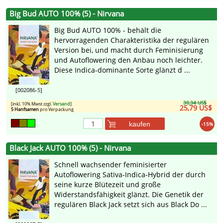
Big Bud AUTO 100% (5) - Nirvana
Big Bud AUTO 100% - behält die
hervorragenden Charakteristika der regulären
Version bei, und macht durch Feminisierung
und Autoflowering den Anbau noch leichter.
Diese Indica-dominante Sorte glänzt d ...
[002086-5]
30,34 US$
[inkl. 10% Mwst zzgl.
Versand
]
25,79 US$
5 Hanfsamen
pro Verpackung
kaufen
-15%
Black Jack AUTO 100% (5) - Nirvana
Schnell wachsender feminisierter
Autoflowering Sativa-Indica-Hybrid der durch
seine kurze Blütezeit und große
Widerstandsfähigkeit glänzt. Die Genetik der
regulären Black Jack setzt sich aus Black Do ...