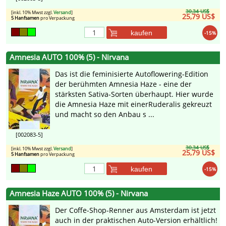
30,34 US$
[inkl. 10% Mwst zzgl.
Versand
]
25,79 US$
5 Hanfsamen
pro Verpackung
kaufen
-15%
Amnesia AUTO 100% (5) - Nirvana
Das ist die feminisierte Autoflowering-Edition
der berühmten Amnesia Haze - eine der
stärksten Sativa-Sorten überhaupt. Hier wurde
die Amnesia Haze mit einerRuderalis gekreuzt
und macht so den Anbau s ...
[002083-5]
30,34 US$
[inkl. 10% Mwst zzgl.
Versand
]
25,79 US$
5 Hanfsamen
pro Verpackung
kaufen
-15%
Amnesia Haze AUTO 100% (5) - Nirvana
Der Coffe-Shop-Renner aus Amsterdam ist jetzt
auch in der praktischen Auto-Version erhältlich!