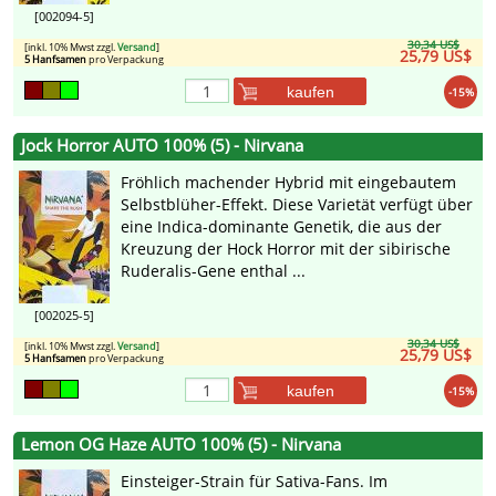
[002094-5]
30,34 US$
[inkl. 10% Mwst zzgl.
Versand
]
25,79 US$
5 Hanfsamen
pro Verpackung
kaufen
-15%
Jock Horror AUTO 100% (5) - Nirvana
Fröhlich machender Hybrid mit eingebautem
Selbstblüher-Effekt. Diese Varietät verfügt über
eine Indica-dominante Genetik, die aus der
Kreuzung der Hock Horror mit der sibirische
Ruderalis-Gene enthal ...
[002025-5]
30,34 US$
[inkl. 10% Mwst zzgl.
Versand
]
25,79 US$
5 Hanfsamen
pro Verpackung
kaufen
-15%
Lemon OG Haze AUTO 100% (5) - Nirvana
Einsteiger-Strain für Sativa-Fans. Im