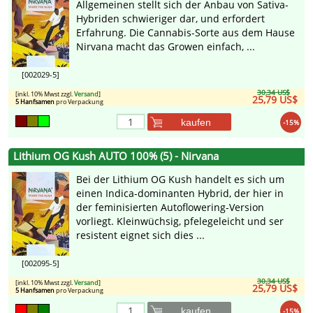
Allgemeinen stellt sich der Anbau von Sativa-
Hybriden schwieriger dar, und erfordert
Erfahrung. Die Cannabis-Sorte aus dem Hause
Nirvana macht das Growen einfach, ...
[002029-5]
30,34 US$
[inkl. 10% Mwst zzgl.
Versand
]
25,79 US$
5 Hanfsamen
pro Verpackung
kaufen
-15%
Lithium OG Kush AUTO 100% (5) - Nirvana
Bei der Lithium OG Kush handelt es sich um
einen Indica-dominanten Hybrid, der hier in
der feminisierten Autoflowering-Version
vorliegt. Kleinwüchsig, pfelegeleicht und ser
resistent eignet sich dies ...
[002095-5]
30,34 US$
[inkl. 10% Mwst zzgl.
Versand
]
25,79 US$
5 Hanfsamen
pro Verpackung
kaufen
-15%