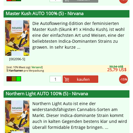
Master Kush AUTO 100% (5) - Nirvana
Die Autoflowering-Edition der feminisierten
Master Kush (Skunk #1 x Hindu Kush), ist wohl
eine der einfachsten Art und Weisen, eine der
beliebtesten Indica-Dominanten Strains zu
growen. In sehr kurze ...
[002096-5]
30,34 US$
[inkl. 10% Mwst zzgl.
Versand
]
25,79 US$
5 Hanfsamen
pro Verpackung
kaufen
-15%
Northern Light AUTO 100% (5) - Nirvana
Northern Light Auto ist eine der
widerstandsfähigsten Cannabis-Sorten am
Markt. Dieser Indica-dominante Strain kommt
auch in kalten Gegenden bestens klar und wird
überall formidable Erträge bringen. ...