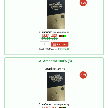
-50%
3 Hanfsamen
pro Verpackung
18,81 US$
37,63 US$
kaufen
[inkl. 10% Mwst zzgl.
Versand
]
L.A. Amnesia 100% (3)
Paradise Seeds
-10%
3 Hanfsamen
pro Verpackung
33,87 US$