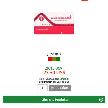
[035018-3]
29,13 US$
23,30 US$
[inkl. 10% Mwst zzgl.
Versand
]
3 Hanfsamen
pro Verpackung
kaufen
ähnliche Produkte