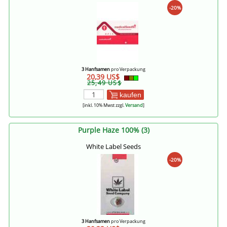
-20%
3 Hanfsamen
pro Verpackung
20,39 US$
25,49 US$
kaufen
[inkl. 10% Mwst zzgl.
Versand
]
Purple Haze 100% (3)
White Label Seeds
-20%
3 Hanfsamen
pro Verpackung