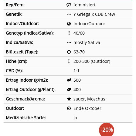
Reg/Fem:
feminisiert
Genetik:
Y Griega x CDB Crew
Indoor/Outdoor:
Indoor/Outdoor
Genotyp (Indica/Sativa):
40/60
Indica/Sativa:
mostly Sativa
Blütezeit (Tage):
63-70
Höhe (cm):
200-300 (Outdoor)
CBD (%):
1:1
Ertrag Indoor (g/m2):
500
Ertrag Outdoor (g/Plant):
400
Geschmack/Aroma:
sauer, Moschus
Outdoor:
Ende Oktober
Medizinische Sorte:
Ja
-20%