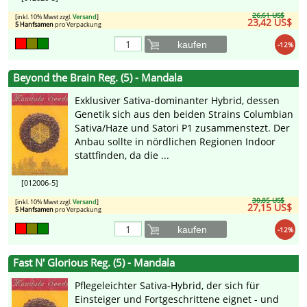
26,61 US$
[inkl. 10% Mwst zzgl.
Versand
]
23,42 US$
5 Hanfsamen
pro Verpackung
kaufen
-12%
Beyond the Brain Reg. (5) - Mandala
Exklusiver Sativa-dominanter Hybrid, dessen
Genetik sich aus den beiden Strains Columbian
Sativa/Haze und Satori P1 zusammenstezt. Der
Anbau sollte in nördlichen Regionen Indoor
stattfinden, da die ...
[012006-5]
30,85 US$
[inkl. 10% Mwst zzgl.
Versand
]
27,15 US$
5 Hanfsamen
pro Verpackung
kaufen
-12%
Fast N' Glorious Reg. (5) - Mandala
Pflegeleichter Sativa-Hybrid, der sich für
Einsteiger und Fortgeschrittene eignet - und