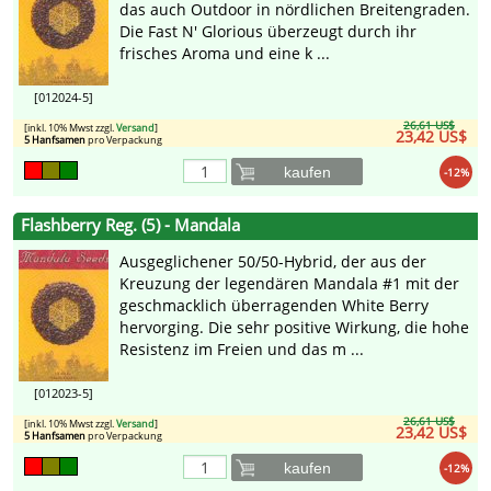
das auch Outdoor in nördlichen Breitengraden.
Die Fast N' Glorious überzeugt durch ihr
frisches Aroma und eine k ...
[012024-5]
26,61 US$
[inkl. 10% Mwst zzgl.
Versand
]
23,42 US$
5 Hanfsamen
pro Verpackung
kaufen
-12%
Flashberry Reg. (5) - Mandala
Ausgeglichener 50/50-Hybrid, der aus der
Kreuzung der legendären Mandala #1 mit der
geschmacklich überragenden White Berry
hervorging. Die sehr positive Wirkung, die hohe
Resistenz im Freien und das m ...
[012023-5]
26,61 US$
[inkl. 10% Mwst zzgl.
Versand
]
23,42 US$
5 Hanfsamen
pro Verpackung
kaufen
-12%