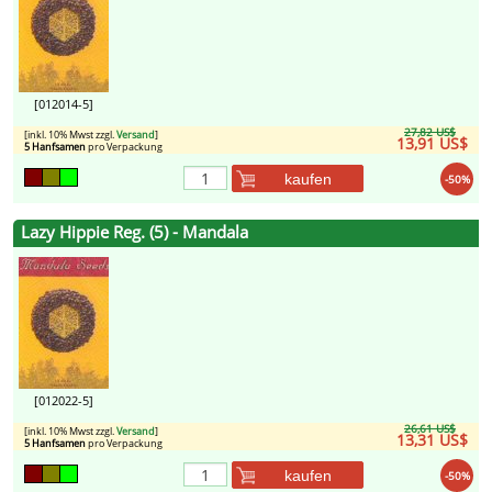
[012014-5]
27,82 US$
[inkl. 10% Mwst zzgl.
Versand
]
13,91 US$
5 Hanfsamen
pro Verpackung
kaufen
-50%
Lazy Hippie Reg. (5) - Mandala
[012022-5]
26,61 US$
[inkl. 10% Mwst zzgl.
Versand
]
13,31 US$
5 Hanfsamen
pro Verpackung
kaufen
-50%