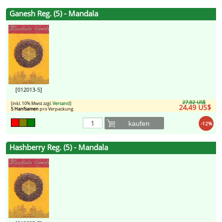
Ganesh Reg. (5) - Mandala
[012013-5]
27,82 US$
[inkl. 10% Mwst zzgl.
Versand
]
24,49 US$
5 Hanfsamen
pro Verpackung
kaufen
-12%
Hashberry Reg. (5) - Mandala