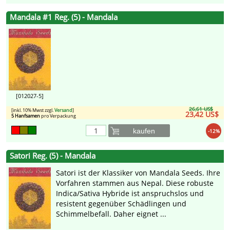
Mandala #1 Reg. (5) - Mandala
[012027-5]
26,61 US$
[inkl. 10% Mwst zzgl.
Versand
]
23,42 US$
5 Hanfsamen
pro Verpackung
kaufen
-12%
Satori Reg. (5) - Mandala
Satori ist der Klassiker von Mandala Seeds. Ihre
Vorfahren stammen aus Nepal. Diese robuste
Indica/Sativa Hybride ist anspruchslos und
resistent gegenüber Schädlingen und
Schimmelbefall. Daher eignet ...