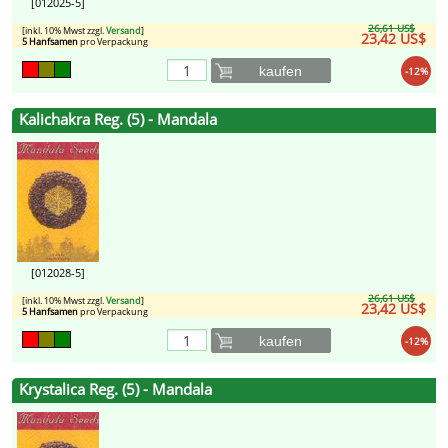
[012025-5]
26,61 US$
[inkl. 10% Mwst zzgl.
Versand
]
23,42 US$
5 Hanfsamen
pro Verpackung
kaufen
-12%
Kalichakra Reg. (5) - Mandala
[012028-5]
26,61 US$
[inkl. 10% Mwst zzgl.
Versand
]
23,42 US$
5 Hanfsamen
pro Verpackung
kaufen
-12%
Krystalica Reg. (5) - Mandala