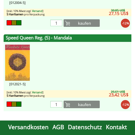
[012004-5]
30,85 US$
[inkl. 10% Mwst zzgl.
Versand
]
27,15 US$
5 Hanfsamen
pro Verpackung
kaufen
-12%
Speed Queen Reg. (5) - Mandala
[012021-5]
26,61 US$
[inkl. 10% Mwst zzgl.
Versand
]
23,42 US$
5 Hanfsamen
pro Verpackung
kaufen
-12%
Versandkosten
AGB
Datenschutz
Kontakt