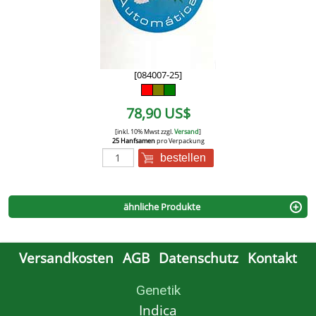
[084007-25]
78,90 US$
[inkl. 10% Mwst zzgl.
Versand
]
25 Hanfsamen
pro Verpackung
bestellen
ähnliche Produkte
Versandkosten
AGB
Datenschutz
Kontakt
Genetik
Indica