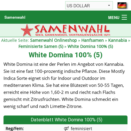
Samenwahl
MENU
Hanfsamen
Weitere Produkte
Aktuelle Seite:
Samenwahl Onlineshop
»
Hanfsamen
»
Kannabia
»
Feminisierte Samen (5)
»
White Domina 100% (5)
Bestellhinweise / FAQ
White Domina 100% (5)
Reseller
White Domina ist eine der Perlen im Angebot von Kannabia.
Sie ist eine fast 100-prozentig indische Pflanze. Diese Mostly
Indica Sorte eignet sich für Indoor und Outdoor im
mediterranen Klima. Sie hat eine Blütezeit von 50-55 Tagen,
erreicht eine Höhe von 1,60-2 m und riecht nach Flachs
gemischt mit Zitrusfrüchten. White Domina schmeckt ein
wenig scharf und nach Limette-Zitrone.
Datenblatt White Domina 100% (5)
Reg/Fem:
feminisiert