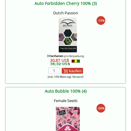
Auto Forbidden Cherry 100% (3)
Dutch Passion
-15%
3 Hanfsamen
pro Verpackung
30,87 US$
36,32 US$
kaufen
[inkl. 10% Mwst zzgl.
Versand
]
Auto Bubble 100% (4)
Female Seeds
-50%