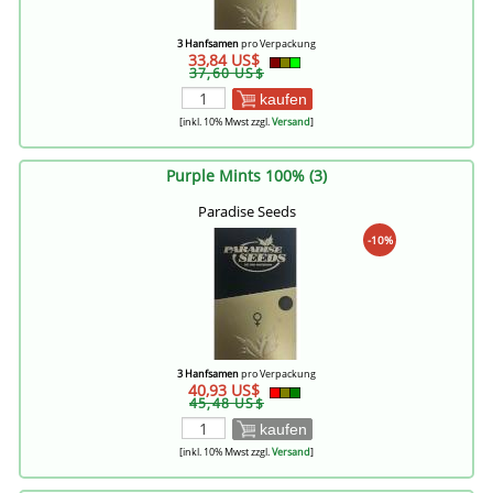
3 Hanfsamen
pro Verpackung
33,84 US$
37,60 US$
kaufen
[inkl. 10% Mwst zzgl.
Versand
]
Purple Mints 100% (3)
Paradise Seeds
-10%
3 Hanfsamen
pro Verpackung
40,93 US$
45,48 US$
kaufen
[inkl. 10% Mwst zzgl.
Versand
]