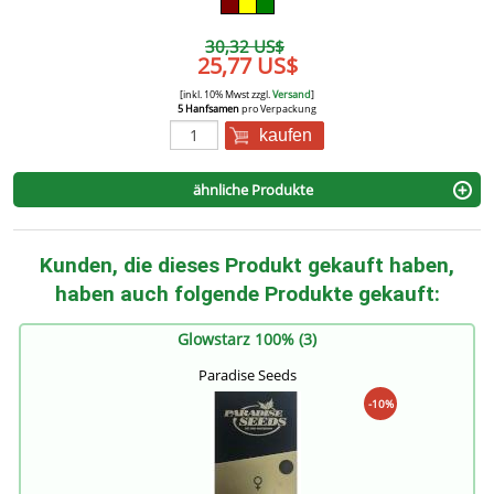
30,32 US$
25,77 US$
[inkl. 10% Mwst zzgl.
Versand
]
5 Hanfsamen
pro Verpackung
kaufen
ähnliche Produkte
Kunden, die dieses Produkt gekauft haben,
haben auch folgende Produkte gekauft:
Glowstarz 100% (3)
Paradise Seeds
-10%