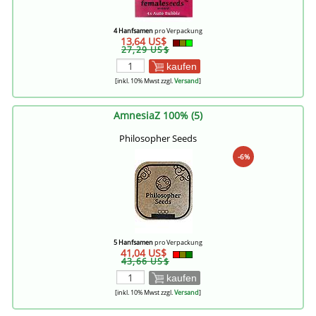
4 Hanfsamen
pro Verpackung
13,64 US$
27,29 US$
kaufen
[inkl. 10% Mwst zzgl.
Versand
]
AmnesiaZ 100% (5)
Philosopher Seeds
-6%
5 Hanfsamen
pro Verpackung
41,04 US$
43,66 US$
kaufen
[inkl. 10% Mwst zzgl.
Versand
]