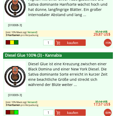
Sativa dominante Hanfsorte wächst hoch und
hat dünne, langfingrige Blätter. Ein großer
internodaler Abstand und lang ...
[010008-3]
35,14 US$
[inkl. 10% Mwst zzgl.
Versand
]
29,87 US$
3 Hanfsamen
pro Verpackung
kaufen
-15%
Diesel Glue 100% (3) - Kannabia
Diesel Glue ist eine Kreuzung zwischen einer
Black Domina und einer New York Diesel. Die
Sativa dominante Sorte erreicht in kurzer Zeit
eine beachtliche Größe und streckt sich
während der Blüte weiter ...
[010009-3]
35,14 US$
[inkl. 10% Mwst zzgl.
Versand
]
17,57 US$
3 Hanfsamen
pro Verpackung
kaufen
-50%