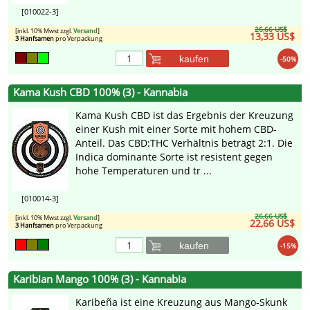
[010022-3]
26,66 US$
[inkl. 10% Mwst zzgl.
Versand
]
13,33 US$
3 Hanfsamen
pro Verpackung
kaufen
-50%
Kama Kush CBD 100% (3) - Kannabia
Kama Kush CBD ist das Ergebnis der Kreuzung
einer Kush mit einer Sorte mit hohem CBD-
Anteil. Das CBD:THC Verhältnis beträgt 2:1. Die
Indica dominante Sorte ist resistent gegen
hohe Temperaturen und tr ...
[010014-3]
26,66 US$
[inkl. 10% Mwst zzgl.
Versand
]
22,66 US$
3 Hanfsamen
pro Verpackung
kaufen
-15%
Karibian Mango 100% (3) - Kannabia
Karibeña ist eine Kreuzung aus Mango-Skunk