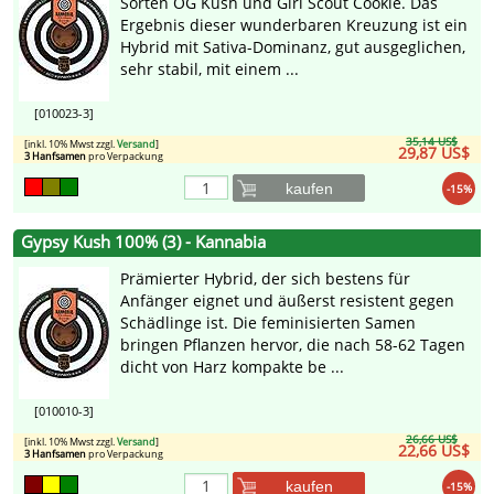
Sorten OG Kush und Girl Scout Cookie. Das
Ergebnis dieser wunderbaren Kreuzung ist ein
Hybrid mit Sativa-Dominanz, gut ausgeglichen,
sehr stabil, mit einem ...
[010023-3]
35,14 US$
[inkl. 10% Mwst zzgl.
Versand
]
29,87 US$
3 Hanfsamen
pro Verpackung
kaufen
-15%
Gypsy Kush 100% (3) - Kannabia
Prämierter Hybrid, der sich bestens für
Anfänger eignet und äußerst resistent gegen
Schädlinge ist. Die feminisierten Samen
bringen Pflanzen hervor, die nach 58-62 Tagen
dicht von Harz kompakte be ...
[010010-3]
26,66 US$
[inkl. 10% Mwst zzgl.
Versand
]
22,66 US$
3 Hanfsamen
pro Verpackung
kaufen
-15%