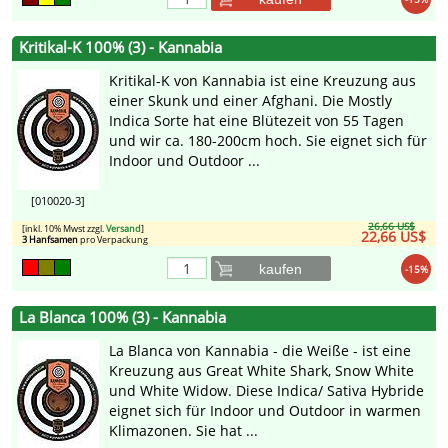
Kritikal-K 100% (3) - Kannabia
Kritikal-K von Kannabia ist eine Kreuzung aus
einer Skunk und einer Afghani. Die Mostly
Indica Sorte hat eine Blütezeit von 55 Tagen
und wir ca. 180-200cm hoch. Sie eignet sich für
Indoor und Outdoor ...
[010020-3]
26,66 US$
[inkl. 10% Mwst zzgl.
Versand
]
22,66 US$
3 Hanfsamen
pro Verpackung
kaufen
-15%
La Blanca 100% (3) - Kannabia
La Blanca von Kannabia - die Weiße - ist eine
Kreuzung aus Great White Shark, Snow White
und White Widow. Diese Indica/ Sativa Hybride
eignet sich für Indoor und Outdoor in warmen
Klimazonen. Sie hat ...