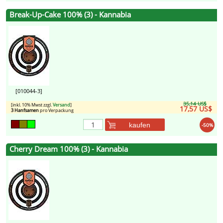
Break-Up-Cake 100% (3) - Kannabia
[010044-3]
35,14 US$
[inkl. 10% Mwst zzgl.
Versand
]
17,57 US$
3 Hanfsamen
pro Verpackung
kaufen
-50%
Cherry Dream 100% (3) - Kannabia