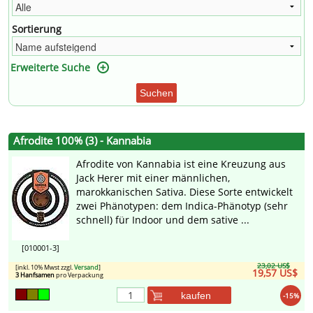
Sortierung
Erweiterte Suche
Suchen
Afrodite 100% (3) - Kannabia
Afrodite von Kannabia ist eine Kreuzung aus
Jack Herer mit einer männlichen,
marokkanischen Sativa. Diese Sorte entwickelt
zwei Phänotypen: dem Indica-Phänotyp (sehr
schnell) für Indoor und dem sative ...
[010001-3]
23,02 US$
[inkl. 10% Mwst zzgl.
Versand
]
19,57 US$
3 Hanfsamen
pro Verpackung
kaufen
-15%