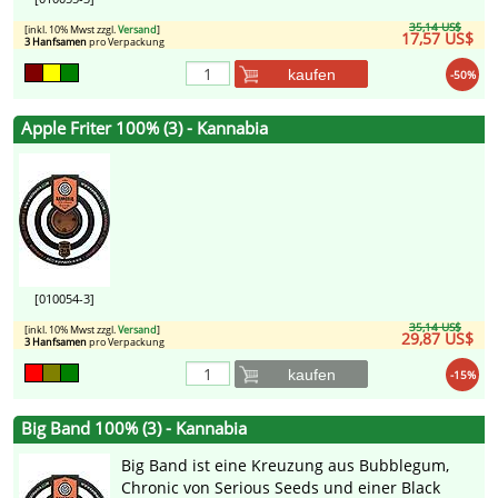
35,14 US$
[inkl. 10% Mwst zzgl.
Versand
]
17,57 US$
3 Hanfsamen
pro Verpackung
kaufen
-50%
Apple Friter 100% (3) - Kannabia
[010054-3]
35,14 US$
[inkl. 10% Mwst zzgl.
Versand
]
29,87 US$
3 Hanfsamen
pro Verpackung
kaufen
-15%
Big Band 100% (3) - Kannabia
Big Band ist eine Kreuzung aus Bubblegum,
Chronic von Serious Seeds und einer Black