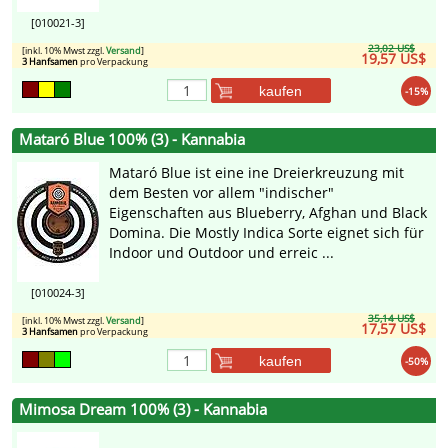
[010021-3]
23,02 US$
[inkl. 10% Mwst zzgl.
Versand
]
19,57 US$
3 Hanfsamen
pro Verpackung
kaufen
-15%
Mataró Blue 100% (3) - Kannabia
Mataró Blue ist eine ine Dreierkreuzung mit
dem Besten vor allem "indischer"
Eigenschaften aus Blueberry, Afghan und Black
Domina. Die Mostly Indica Sorte eignet sich für
Indoor und Outdoor und erreic ...
[010024-3]
35,14 US$
[inkl. 10% Mwst zzgl.
Versand
]
17,57 US$
3 Hanfsamen
pro Verpackung
kaufen
-50%
Mimosa Dream 100% (3) - Kannabia