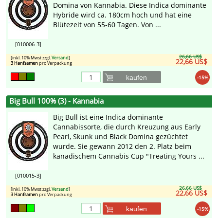
Domina von Kannabia. Diese Indica dominante
Hybride wird ca. 180cm hoch und hat eine
Blütezeit von 55-60 Tagen. Von ...
[010006-3]
26,66 US$
[inkl. 10% Mwst zzgl.
Versand
]
22,66 US$
3 Hanfsamen
pro Verpackung
kaufen
-15%
Big Bull 100% (3) - Kannabia
Big Bull ist eine Indica dominante
Cannabissorte, die durch Kreuzung aus Early
Pearl, Skunk und Black Domina gezüchtet
wurde. Sie gewann 2012 den 2. Platz beim
kanadischem Cannabis Cup "Treating Yours ...
[010015-3]
26,66 US$
[inkl. 10% Mwst zzgl.
Versand
]
22,66 US$
3 Hanfsamen
pro Verpackung
kaufen
-15%