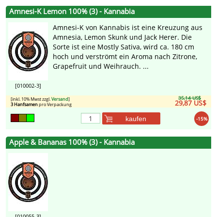
Amnesi-K Lemon 100% (3) - Kannabia
Amnesi-K von Kannabis ist eine Kreuzung aus
Amnesia, Lemon Skunk und Jack Herer. Die
Sorte ist eine Mostly Sativa, wird ca. 180 cm
hoch und verströmt ein Aroma nach Zitrone,
Grapefruit und Weihrauch. ...
[010002-3]
35,14 US$
[inkl. 10% Mwst zzgl.
Versand
]
29,87 US$
3 Hanfsamen
pro Verpackung
kaufen
-15%
Apple & Bananas 100% (3) - Kannabia
[010055-3]