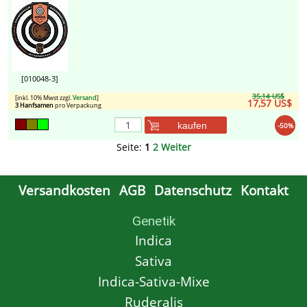
[010048-3]
35,14 US$
[inkl. 10% Mwst zzgl.
Versand
]
17,57 US$
3 Hanfsamen
pro Verpackung
kaufen
-50%
Seite:
1
2
Weiter
Versandkosten
AGB
Datenschutz
Kontakt
Genetik
Indica
Sativa
Indica-Sativa-Mixe
Ruderalis