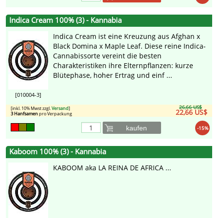
Indica Cream 100% (3) - Kannabia
Indica Cream ist eine Kreuzung aus Afghan x
Black Domina x Maple Leaf. Diese reine Indica-
Cannabissorte vereint die besten
Charakteristiken ihre Elternpflanzen: kurze
Blütephase, hoher Ertrag und einf ...
[010004-3]
26,66 US$
[inkl. 10% Mwst zzgl.
Versand
]
22,66 US$
3 Hanfsamen
pro Verpackung
kaufen
-15%
Kaboom 100% (3) - Kannabia
KABOOM aka LA REINA DE AFRICA ...