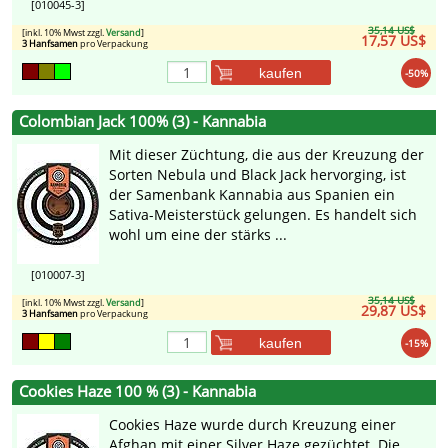
[010045-3]
35,14 US$
[inkl. 10% Mwst zzgl.
Versand
]
17,57 US$
3 Hanfsamen
pro Verpackung
kaufen
-50%
Colombian Jack 100% (3) - Kannabia
Mit dieser Züchtung, die aus der Kreuzung der
Sorten Nebula und Black Jack hervorging, ist
der Samenbank Kannabia aus Spanien ein
Sativa-Meisterstück gelungen. Es handelt sich
wohl um eine der stärks ...
[010007-3]
35,14 US$
[inkl. 10% Mwst zzgl.
Versand
]
29,87 US$
3 Hanfsamen
pro Verpackung
kaufen
-15%
Cookies Haze 100 % (3) - Kannabia
Cookies Haze wurde durch Kreuzung einer
Afghan mit einer Silver Haze gezüchtet. Die