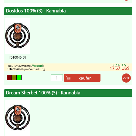
Dosidos 100% (3) - Kannabia
[010046-3]
35,14 US$
[inkl. 10% Mwst zzgl.
Versand
]
17,57 US$
3 Hanfsamen
pro Verpackung
kaufen
-50%
Dream Sherbet 100% (3) - Kannabia