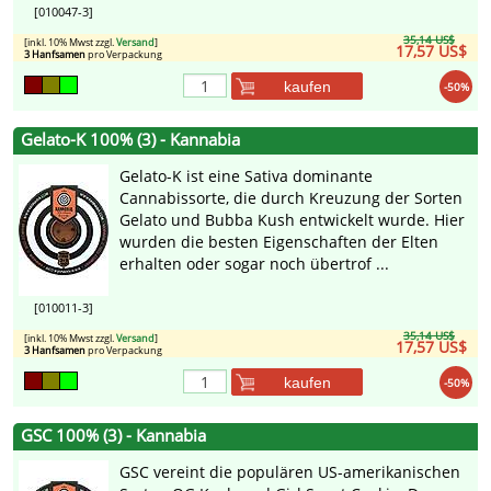
[010047-3]
35,14 US$
[inkl. 10% Mwst zzgl.
Versand
]
17,57 US$
3 Hanfsamen
pro Verpackung
kaufen
-50%
Gelato-K 100% (3) - Kannabia
Gelato-K ist eine Sativa dominante
Cannabissorte, die durch Kreuzung der Sorten
Gelato und Bubba Kush entwickelt wurde. Hier
wurden die besten Eigenschaften der Elten
erhalten oder sogar noch übertrof ...
[010011-3]
35,14 US$
[inkl. 10% Mwst zzgl.
Versand
]
17,57 US$
3 Hanfsamen
pro Verpackung
kaufen
-50%
GSC 100% (3) - Kannabia
GSC vereint die populären US-amerikanischen