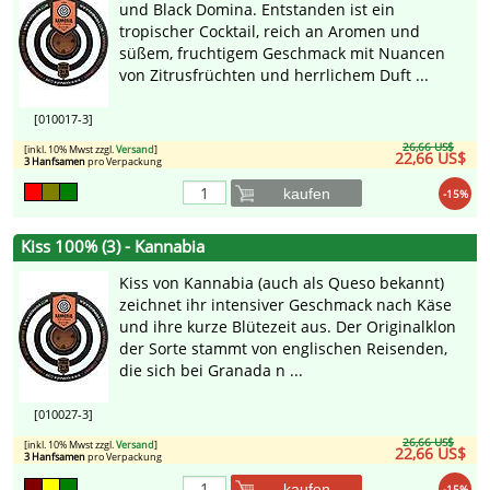
und Black Domina. Entstanden ist ein
tropischer Cocktail, reich an Aromen und
süßem, fruchtigem Geschmack mit Nuancen
von Zitrusfrüchten und herrlichem Duft ...
[010017-3]
26,66 US$
[inkl. 10% Mwst zzgl.
Versand
]
22,66 US$
3 Hanfsamen
pro Verpackung
kaufen
-15%
Kiss 100% (3) - Kannabia
Kiss von Kannabia (auch als Queso bekannt)
zeichnet ihr intensiver Geschmack nach Käse
und ihre kurze Blütezeit aus. Der Originalklon
der Sorte stammt von englischen Reisenden,
die sich bei Granada n ...
[010027-3]
26,66 US$
[inkl. 10% Mwst zzgl.
Versand
]
22,66 US$
3 Hanfsamen
pro Verpackung
kaufen
-15%