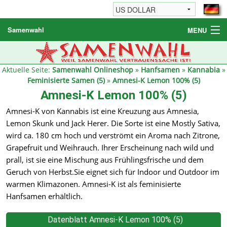
Samenwahl
MENU
Hanfsamen
Weitere Produkte
Aktuelle Seite:
Samenwahl Onlineshop
»
Hanfsamen
»
Kannabia
»
Feminisierte Samen (5)
»
Amnesi-K Lemon 100% (5)
Bestellhinweise / FAQ
Amnesi-K Lemon 100% (5)
Reseller
Amnesi-K von Kannabis ist eine Kreuzung aus Amnesia,
Lemon Skunk und Jack Herer. Die Sorte ist eine Mostly Sativa,
wird ca. 180 cm hoch und verströmt ein Aroma nach Zitrone,
Grapefruit und Weihrauch. Ihrer Erscheinung nach wild und
prall, ist sie eine Mischung aus Frühlingsfrische und dem
Geruch von Herbst.Sie eignet sich für Indoor und Outdoor im
warmen Klimazonen. Amnesi-K ist als feminisierte
Hanfsamen erhältlich.
Datenblatt Amnesi-K Lemon 100% (5)