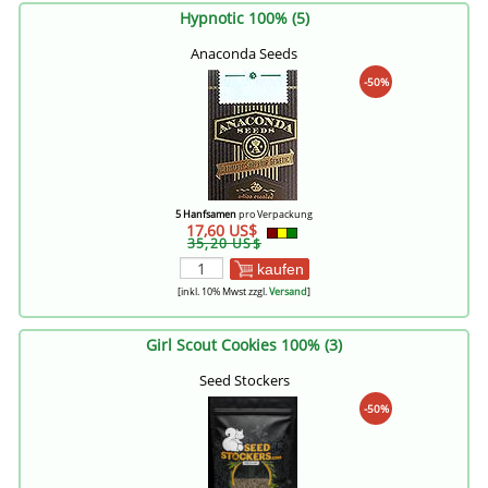
Hypnotic 100% (5)
Anaconda Seeds
-50%
5 Hanfsamen
pro Verpackung
17,60 US$
35,20 US$
kaufen
[inkl. 10% Mwst zzgl.
Versand
]
Girl Scout Cookies 100% (3)
Seed Stockers
-50%