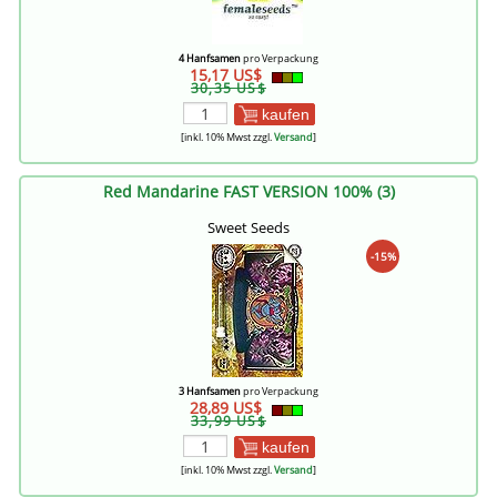
4 Hanfsamen
pro Verpackung
15,17 US$
30,35 US$
kaufen
[inkl. 10% Mwst zzgl.
Versand
]
Red Mandarine FAST VERSION 100% (3)
Sweet Seeds
-15%
3 Hanfsamen
pro Verpackung
28,89 US$
33,99 US$
kaufen
[inkl. 10% Mwst zzgl.
Versand
]