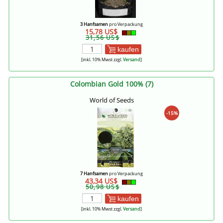
3 Hanfsamen
pro Verpackung
15,78 US$
31,56 US$
kaufen
[inkl. 10% Mwst zzgl.
Versand
]
Colombian Gold 100% (7)
World of Seeds
-15%
7 Hanfsamen
pro Verpackung
43,34 US$
50,98 US$
kaufen
[inkl. 10% Mwst zzgl.
Versand
]