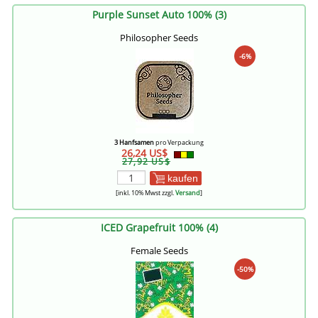
Purple Sunset Auto 100% (3)
Philosopher Seeds
-6%
3 Hanfsamen
pro Verpackung
26,24 US$
27,92 US$
kaufen
[inkl. 10% Mwst zzgl.
Versand
]
ICED Grapefruit 100% (4)
Female Seeds
-50%