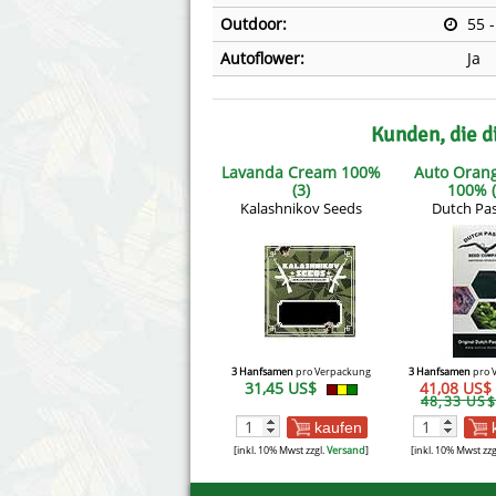
Outdoor:
55 
Autoflower:
Ja
Kunden, die d
Lavanda Cream 100%
Auto Oran
(3)
100% (
Kalashnikov Seeds
Dutch Pa
3 Hanfsamen
pro Verpackung
3 Hanfsamen
pro 
31,45 US$
41,08 US$
48,33 US$
kaufen
[inkl. 10% Mwst zzgl.
Versand
]
[inkl. 10% Mwst zzg