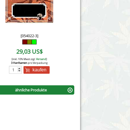
Victory Seeds
Vision Seeds
White Label Seeds
[054022-3]
s Marijuanabam
World of Seeds
29,03 US$
eedbank
CBD Nutzhanfsamen
[inkl. 10% Mwst zzgl.
Versand
]
3 Hanfsamen
pro Verpackung
kaufen
ähnliche Produkte