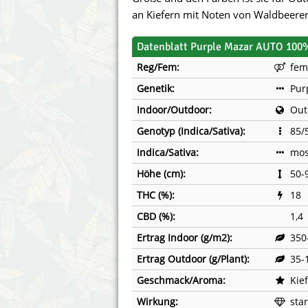
Annabelle´s Garden
Fast Bud
an Kiefern mit Noten von Waldbeere
Barney´s Farm
Female 
Datenblatt Purple Mazar AUTO 100%
Reg/Fem:
fem
Blimburn Seeds
G13 Lab
Genetik:
Pur
Bulk Seed Bank
Genehtik
Indoor/Outdoor:
Out
Genotyp (Indica/Sativa):
85/
Bulldog Seeds
Green Bo
Indica/Sativa:
mos
Cannabella Genetics
House of
Höhe (cm):
50-
THC (%):
18
CBD (%):
1,4
Ertrag Indoor (g/m2):
350
Ertrag Outdoor (g/Plant):
35-
Geschmack/Aroma:
Kie
Wirkung:
sta