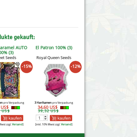
dukte gekauft:
aramel AUTO
El Patron 100% (3)
00% (3)
et Seeds
Royal Queen Seeds
-15%
-12%
en
pro Verpackung
3 Hanfsamen
pro Verpackung
8 US$
34,60 US$
3 US$
39,32 US$
kaufen
kaufen
Mwst zzgl.
Versand
]
[inkl. 10% Mwst zzgl.
Versand
]