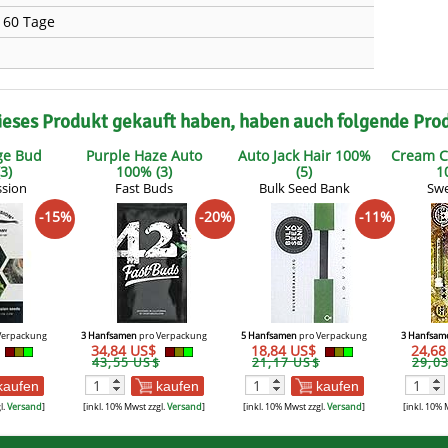
- 60 Tage
ieses Produkt gekauft haben, haben auch folgende Pro
ge Bud
Purple Haze Auto
Auto Jack Hair 100%
Cream C
3)
100% (3)
(5)
1
ssion
Fast Buds
Bulk Seed Bank
Swe
-15%
-20%
-11%
Verpackung
3 Hanfsamen
pro Verpackung
5 Hanfsamen
pro Verpackung
3 Hanfsam
34,84 US$
18,84 US$
24,6
43,55 US$
21,17 US$
29,0
kaufen
kaufen
kaufen
l.
Versand
]
[inkl. 10% Mwst zzgl.
Versand
]
[inkl. 10% Mwst zzgl.
Versand
]
[inkl. 10% 