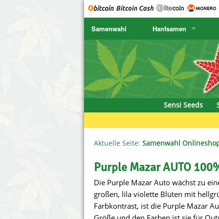
Samenwahl
Hanfsamen
SENSI SEEDS
CBD Cre
K
SENSI SEEDS RESEARCH
Chronic 
K
NIRVANA
Deliciou
Sensi Seeds
GREENHOUSE
DNA Gen
SERIOUS SEEDS
Dr. Unde
Aktuelle Seite:
Samenwahl Onlinesho
SPLIFF SEEDS
Dutch Pa
Purple Mazar AUTO 100%
Die Purple Mazar Auto wächst zu ein
Ace Seeds
Empire S
großen, lila violette Blüten mit hell
Anaconda Seeds
Exotic S
Farbkontrast, ist die Purple Mazar A
Größe und den Farben ist sie für Out