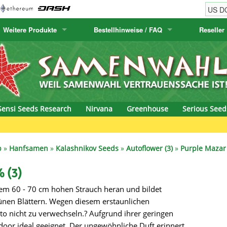
Weitere Produkte
Bestellhinweise / FAQ
Reseller
w
akteensamen
Humboldt Seed Company
Bestellhinweise
Positronics
E-MAIL ADR
& Caviar
anarische Flora
Humboldt Seeds
Versandhinweise
Prana Medical S
PASSWORT
s Seeds
Hyp3rids
FAQ
Pyramid Seeds
Sensi Seeds Research
Nirvana
Greenhouse
Serious Seed
etics
Kalashnikov Seeds
Resin Seeds
rground Seeds
Kannabia
Ripper Seeds
p
»
Hanfsamen
»
Kalashnikov Seeds
»
Autoflower (3)
»
Purple Mazar
ssion
K.C. Brains
Royal Queen See
 (3)
em 60 - 70 cm hohen Strauch heran und bildet
eeds
krauTHCollective
Samsara Seeds
grünen Blättern. Wegen diesem erstaunlichen
eeds
La Semilla Automatica
Seedsman
uto nicht zu verwechseln.? Aufgrund ihrer geringen
door ideal geeignet. Der ungewöhnliche Duft erinnert