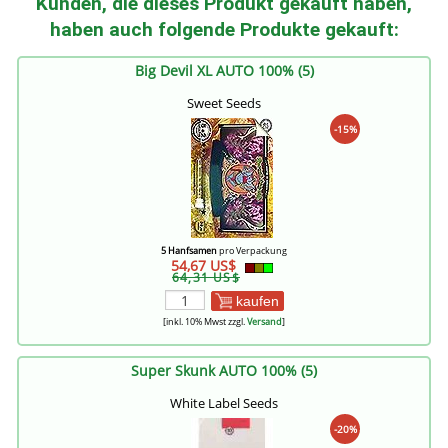
Kunden, die dieses Produkt gekauft haben,
haben auch folgende Produkte gekauft:
Big Devil XL AUTO 100% (5)
Sweet Seeds
-15%
5 Hanfsamen
pro Verpackung
54,67 US$
64,31 US$
kaufen
[inkl. 10% Mwst zzgl.
Versand
]
Super Skunk AUTO 100% (5)
White Label Seeds
-20%