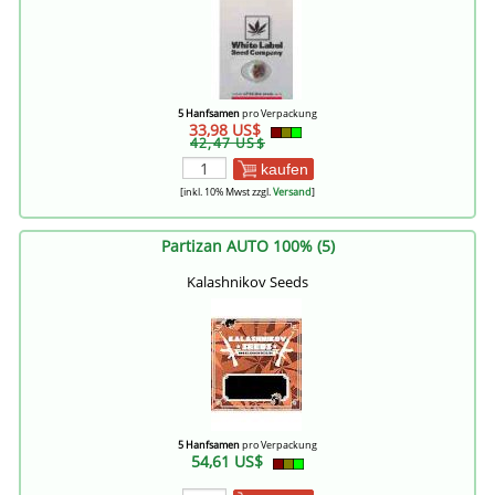
5 Hanfsamen
pro Verpackung
33,98 US$
42,47 US$
kaufen
[inkl. 10% Mwst zzgl.
Versand
]
Partizan AUTO 100% (5)
Kalashnikov Seeds
5 Hanfsamen
pro Verpackung
54,61 US$