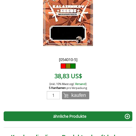
[054010-5]
38,83 US$
[inkl. 10% Mwst zzgl.
Versand
]
5 Hanfsamen
pro Verpackung
kaufen
ähnliche Produkte