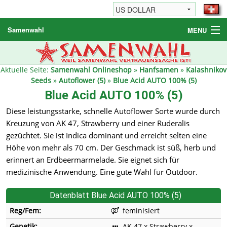
Samenwahl
MENU
Hanfsamen
Weitere Produkte
Aktuelle Seite:
Samenwahl Onlineshop
»
Hanfsamen
»
Kalashnikov
Seeds
»
Autoflower (5)
»
Blue Acid AUTO 100% (5)
Bestellhinweise / FAQ
Blue Acid AUTO 100% (5)
Reseller
Diese leistungsstarke, schnelle Autoflower Sorte wurde durch
Kreuzung von AK 47, Strawberry und einer Ruderalis
gezüchtet. Sie ist Indica dominant und erreicht selten eine
Höhe von mehr als 70 cm. Der Geschmack ist süß, herb und
erinnert an Erdbeermarmelade. Sie eignet sich für
medizinische Anwendung. Eine gute Wahl für Outdoor.
Datenblatt Blue Acid AUTO 100% (5)
Reg/Fem:
feminisiert
Genetik:
AK 47 x Strawberry x