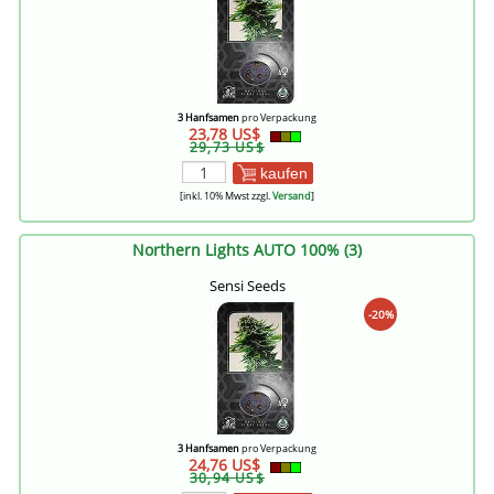
3 Hanfsamen
pro Verpackung
23,78 US$
29,73 US$
kaufen
[inkl. 10% Mwst zzgl.
Versand
]
Northern Lights AUTO 100% (3)
Sensi Seeds
-20%
3 Hanfsamen
pro Verpackung
24,76 US$
30,94 US$