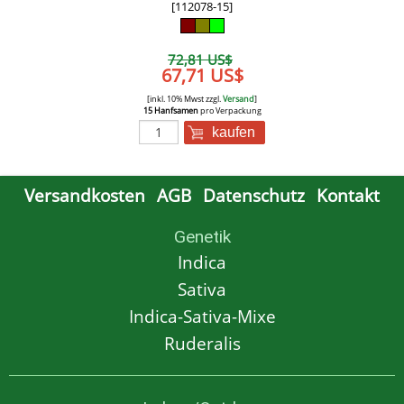
[112078-15]
72,81 US$
67,71 US$
[inkl. 10% Mwst zzgl.
Versand
]
15 Hanfsamen
pro Verpackung
kaufen
Versandkosten
AGB
Datenschutz
Kontakt
Genetik
Indica
Sativa
Indica-Sativa-Mixe
Ruderalis