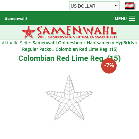
Samenwahl
MENU
Hanfsamen
Weitere Produkte
Aktuelle Seite:
Samenwahl Onlineshop
»
Hanfsamen
»
Hyp3rids
»
Regular Packs
»
Colombian Red Lime Reg. (15)
Bestellhinweise / FAQ
Colombian Red Lime Reg. (15)
-7%
Reseller