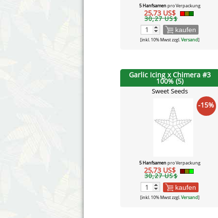
5 Hanfsamen
pro Verpackung
25,73 US$
30,27 US$
kaufen
[inkl. 10% Mwst zzgl.
Versand
]
Garlic Icing x Chimera #3
100% (5)
Sweet Seeds
-15%
5 Hanfsamen
pro Verpackung
25,73 US$
30,27 US$
kaufen
[inkl. 10% Mwst zzgl.
Versand
]