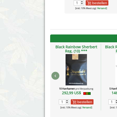
bestellen
[inkl. 10% Mwst zzgl.
Versand
]
Black Rainbow Sherbert
Black 
Reg. (10) ***
‹
10 Hanfsamen
pro Verpackung
5 Han
292,99 US$
14
bestellen
[inkl. 10% Mwst zzgl.
Versand
]
[inkl.