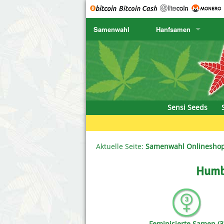
Samenwahl
Hanfsamen
SENSI SEEDS
CBD Cre
K
SENSI SEEDS RESEARCH
Chronic 
K
NIRVANA
Deliciou
Sensi Seeds
GREENHOUSE
DNA Gen
SERIOUS SEEDS
Dr. Unde
Aktuelle Seite:
Samenwahl Onlinesho
SPLIFF SEEDS
Dutch Pa
Ace Seeds
Empire S
Anaconda Seeds
Exotic S
Feminisierte Samen (3