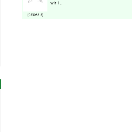
wir i ...
[053085-5]