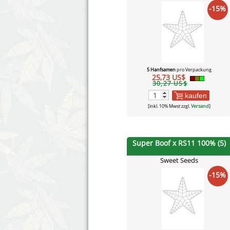
-15%
5 Hanfsamen
pro Verpackung
25,73 US$
30,27 US$
kaufen
[inkl. 10% Mwst zzgl.
Versand
]
Super Boof x RS11 100% (5)
Sweet Seeds
-15%