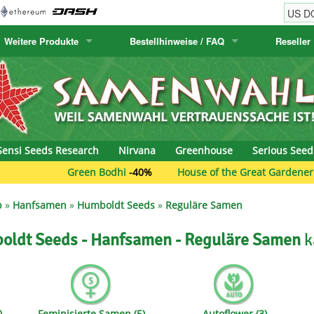
Weitere Produkte
Bestellhinweise / FAQ
Reseller
w
akteensamen
Humboldt Seed Company
Bestellhinweise
Positronics
E-MAIL ADR
& Caviar
anarische Flora
Humboldt Seeds
Versandhinweise
Prana Medical S
PASSWORT
s Seeds
Hyp3rids
FAQ
Pyramid Seeds
Sensi Seeds Research
Nirvana
Greenhouse
Serious Seed
etics
Kalashnikov Seeds
Resin Seeds
Green Bodhi
-40%
House of the Great Gardener
-40%
rground Seeds
Kannabia
Ripper Seeds
p
»
Hanfsamen
»
Humboldt Seeds
»
Reguläre Samen
ssion
K.C. Brains
Royal Queen See
Humboldt Seeds - Hanfsamen - Reguläre Samen
k
eeds
krauTHCollective
Samsara Seeds
eeds
La Semilla Automatica
Seedsman
)
Feminisierte Samen (5)
Autoflower (3)