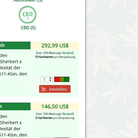
Victory Seeds
Vision Seeds
CBD (5)
White Label Seeds
eds
292,99 US$
s Marijuanabam
World of Seeds
[inkl. 10% Mwst zzgl.
Versand
]
nden
10 Hanfsamen
pro Verpackung
eedbank
CBD Nutzhanfsamen
 Sherbert x
xität der
S11-Klon, den
bestellen
s
146,50 US$
[inkl. 10% Mwst zzgl.
Versand
]
nden
5 Hanfsamen
pro Verpackung
 Sherbert x
xität der
S11-Klon, den