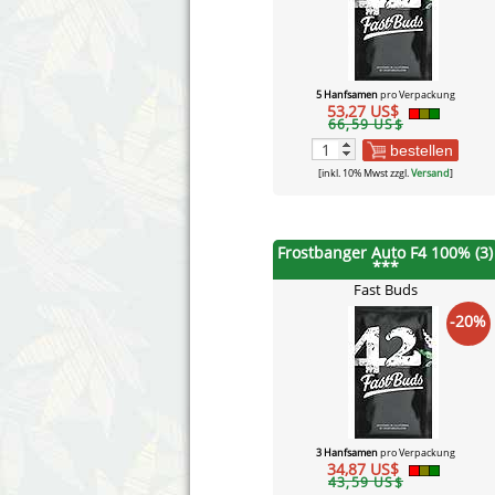
5 Hanfsamen
pro Verpackung
53,27 US$
66,59 US$
bestellen
[inkl. 10% Mwst zzgl.
Versand
]
Frostbanger Auto F4 100% (3)
***
Fast Buds
-20%
3 Hanfsamen
pro Verpackung
34,87 US$
43,59 US$