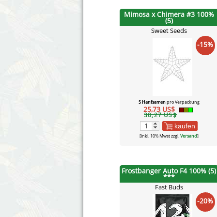
Mimosa x Chimera #3 100%
(5)
Sweet Seeds
-15%
5 Hanfsamen
pro Verpackung
25,73 US$
30,27 US$
kaufen
[inkl. 10% Mwst zzgl.
Versand
]
Frostbanger Auto F4 100% (5)
***
Fast Buds
-20%