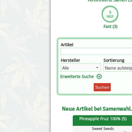
Annabelle´s Garden
Fast Bud
Barney´s Farm
Female 
Fast (3)
Blimburn Seeds
G13 Lab
Bulk Seed Bank
Genehtik
Artikel
Bulldog Seeds
Green Bo
Hersteller
Sortierung
Cannabella Genetics
House of
Erweiterte Suche
Suchen
Neue Artikel bei Samenwahl
Pineapple Fruz 100% (5)
Sweet Seeds