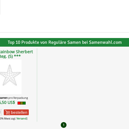
Top 10 Produkte von Reguläre Samen bei Samenwahl.com
Rainbow Sherbert
Reg. (5) ***
fsamen
pro Verpackung
6,50 US$
bestellen
 10% Mwst zzgl.
Versand
]
1