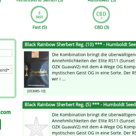
s
Mallorca Seeds
Seed Stockers
Seeds
Mandala
Seedy Simon
Fast (5)
CBD (3)
s
Medical Seeds Co.
Silent Seeds
Black Rainbow Sherbert Reg. (10) *** - Humboldt Se
 Seeds
Ministry of Cannabis
Söllner - Vadda'
Die Kombination bringt die überwältige
dhi
Paradise Seeds
Strain Hunters S
Annehmlichkeiten der Elite RS11 (Sunset
OZK GuavaV2) mit dem 4-Wege OG Komple
mystischen Geist OG in eine Sorte. Der R
 the Great Gardener
Philosopher Seeds
Sumo Seeds
wir i ...
[053085-10]
Black Rainbow Sherbert Reg. (5) *** - Humboldt Seed
.com
Die Kombination bringt die überwältige
Annehmlichkeiten der Elite RS11 (Sunset
OZK GuavaV2) mit dem 4-Wege OG Komple
mystischen Geist OG in eine Sorte. Der R