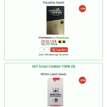
Paradise Seeds
-10%
3 Hanfsamen
pro Verpackung
29,50 US$
32,77 US$
kaufen
[inkl. 10% Mwst zzgl.
Versand
]
Girl Scout Cookies 100% (3)
White Label Seeds
-20%