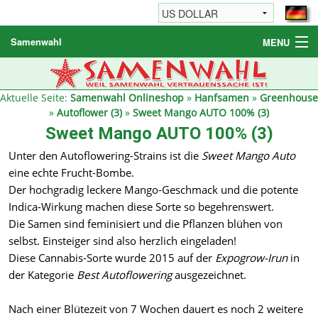
Samenwahl
MENU
Hanfsamen
Weitere Produkte
Aktuelle Seite:
Samenwahl Onlineshop
»
Hanfsamen
»
Greenhouse
»
Autoflower (3)
»
Sweet Mango AUTO 100% (3)
Bestellhinweise / FAQ
Sweet Mango AUTO 100% (3)
Reseller
Unter den Autoflowering-Strains ist die
Sweet Mango Auto
eine echte Frucht-Bombe.
Der hochgradig leckere Mango-Geschmack und die potente
Indica-Wirkung machen diese Sorte so begehrenswert.
Die Samen sind feminisiert und die Pflanzen blühen von
selbst. Einsteiger sind also herzlich eingeladen!
Diese Cannabis-Sorte wurde 2015 auf der
Expogrow-Irun
in
der Kategorie
Best Autoflowering
ausgezeichnet.
Nach einer Blütezeit von 7 Wochen dauert es noch 2 weitere