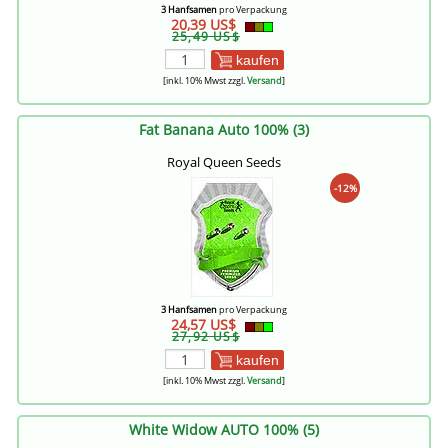
3 Hanfsamen
pro Verpackung
20,39 US$
25,49 US$
kaufen
[inkl. 10% Mwst zzgl.
Versand
]
Fat Banana Auto 100% (3)
Royal Queen Seeds
-12%
3 Hanfsamen
pro Verpackung
24,57 US$
27,92 US$
kaufen
[inkl. 10% Mwst zzgl.
Versand
]
White Widow AUTO 100% (5)