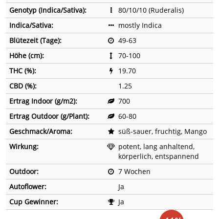
Genotyp (Indica/Sativa):
80/10/10 (Ruderalis)
Indica/Sativa:
mostly Indica
Blütezeit (Tage):
49-63
Höhe (cm):
70-100
THC (%):
19.70
CBD (%):
1.25
Ertrag Indoor (g/m2):
700
Ertrag Outdoor (g/Plant):
60-80
Geschmack/Aroma:
süß-sauer, fruchtig, Mango
Wirkung:
potent, lang anhaltend,
körperlich, entspannend
Outdoor:
7 Wochen
Autoflower:
Ja
Cup Gewinner:
Ja