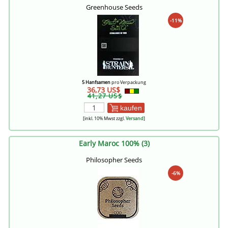
Greenhouse Seeds
-11%
5 Hanfsamen
pro Verpackung
36,73 US$
41,27 US$
kaufen
[inkl. 10% Mwst zzgl.
Versand
]
Early Maroc 100% (3)
Philosopher Seeds
-6%