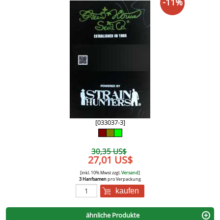
-11%
[033037-3]
30,35 US$
27,01 US$
[inkl. 10% Mwst zzgl.
Versand
]
3 Hanfsamen
pro Verpackung
kaufen
ähnliche Produkte