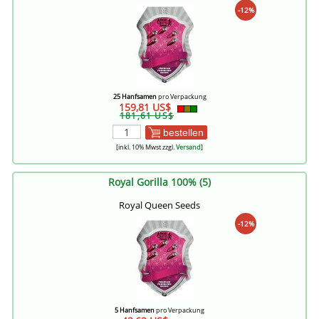
-12%
25 Hanfsamen
pro Verpackung
159,81 US$
181,61 US$
bestellen
[inkl. 10% Mwst zzgl.
Versand
]
Royal Gorilla 100% (5)
Royal Queen Seeds
-12%
5 Hanfsamen
pro Verpackung