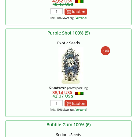
42,62 US$
48,43 US$
kaufen
[inkl. 10% Mwst zzgl.
Versand
]
Purple Shot 100% (5)
Exotic Seeds
-10%
5 Hanfsamen
pro Verpackung
38,14 US$
42,37 US$
kaufen
[inkl. 10% Mwst zzgl.
Versand
]
Bubble Gum 100% (6)
Serious Seeds