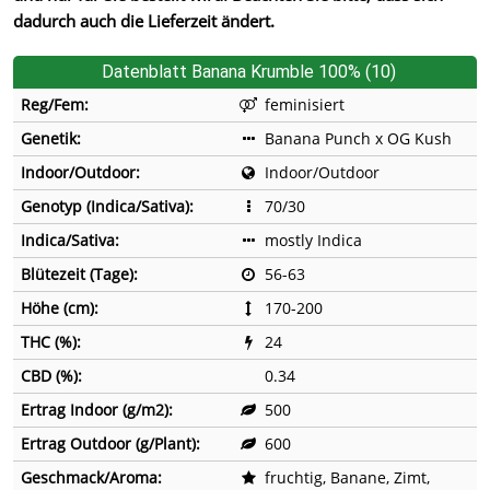
dadurch auch die Lieferzeit ändert.
Datenblatt Banana Krumble 100% (10)
Reg/Fem:
feminisiert
Genetik:
Banana Punch x OG Kush
Indoor/Outdoor:
Indoor/Outdoor
Genotyp (Indica/Sativa):
70/30
Indica/Sativa:
mostly Indica
Blütezeit (Tage):
56-63
Höhe (cm):
170-200
THC (%):
24
CBD (%):
0.34
Ertrag Indoor (g/m2):
500
Ertrag Outdoor (g/Plant):
600
Geschmack/Aroma:
fruchtig, Banane, Zimt,