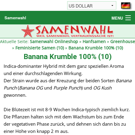
Samenwahl
MENU
Hanfsamen
Weitere Produkte
Aktuelle Seite:
Samenwahl Onlineshop
»
Hanfsamen
»
Greenhouse
»
Feminisierte Samen (10)
»
Banana Krumble 100% (10)
Bestellhinweise / FAQ
Banana Krumble 100% (10)
Reseller
Indica-dominanter Hybrid mit dem ganz speziellen Aroma
und einer durchschlagenden Wirkung.
Der Strain wurde aus der Kreuzung der beiden Sorten
Banana
Punch
(
Banana OG
und
Purple Punch
) und
OG Kush
gewonnen.
Die Blütezeit ist mit 8-9 Wochen Indica-typisch ziemlich kurz.
Die Pflanzen halten sich mit dem Wachstum bis zum Ende
der vegetativen Phase zurück, und dehnen sich dann bis zu
einer Höhe von knapp 2 m aus.