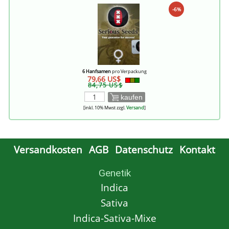
-6%
6 Hanfsamen
pro Verpackung
79,66 US$
84,75 US$
kaufen
[inkl. 10% Mwst zzgl.
Versand
]
Versandkosten
AGB
Datenschutz
Kontakt
Genetik
Indica
Sativa
Indica-Sativa-Mixe