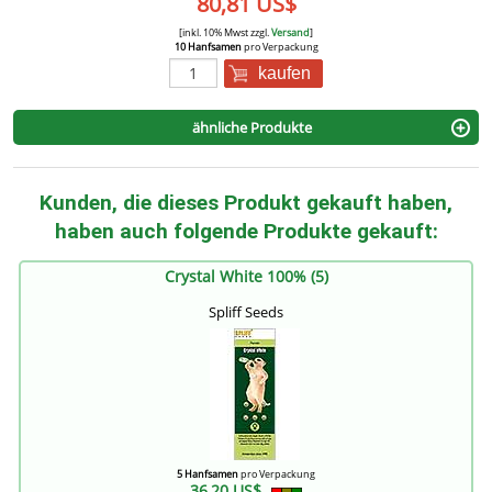
80,81 US$
[inkl. 10% Mwst zzgl.
Versand
]
10 Hanfsamen
pro Verpackung
kaufen
ähnliche Produkte
Kunden, die dieses Produkt gekauft haben,
haben auch folgende Produkte gekauft:
Crystal White 100% (5)
Spliff Seeds
5 Hanfsamen
pro Verpackung
36,20 US$