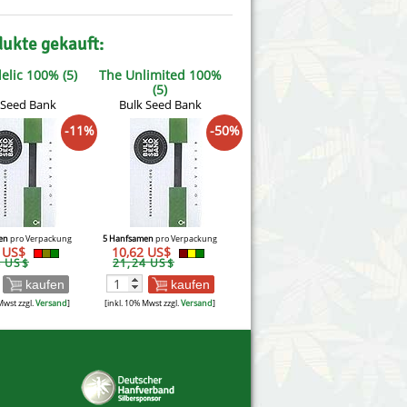
dukte gekauft:
elic 100% (5)
The Unlimited 100%
(5)
 Seed Bank
Bulk Seed Bank
-11%
-50%
en
pro Verpackung
5 Hanfsamen
pro Verpackung
0 US$
10,62 US$
4 US$
21,24 US$
kaufen
kaufen
Mwst zzgl.
Versand
]
[inkl. 10% Mwst zzgl.
Versand
]