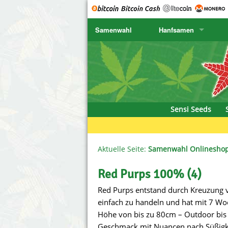
Samenwahl
Hanfsamen
SENSI SEEDS
CBD Cre
K
SENSI SEEDS RESEARCH
Chronic 
K
NIRVANA
Deliciou
Sensi Seeds
GREENHOUSE
DNA Gen
SERIOUS SEEDS
Dr. Unde
Aktuelle Seite:
Samenwahl Onlinesho
SPLIFF SEEDS
Dutch Pa
Red Purps 100% (4)
Red Purps entstand durch Kreuzung v
Ace Seeds
Empire S
einfach zu handeln und hat mit 7 Woch
Anaconda Seeds
Exotic S
Höhe von bis zu 80cm – Outdoor bis 
Geschmack mit Nuancen nach Süßigkei