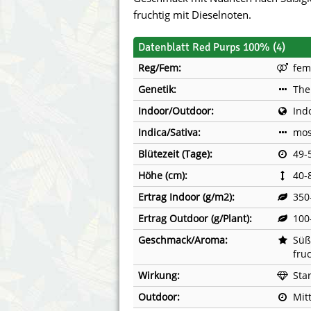
Annabelle´s Garden
Fast Bud
fruchtig mit Dieselnoten.
Barney´s Farm
Female 
Datenblatt Red Purps 100% (4)
Reg/Fem:
fem
Blimburn Seeds
G13 Lab
Genetik:
The
Bulk Seed Bank
Genehtik
Indoor/Outdoor:
Ind
Indica/Sativa:
mos
Bulldog Seeds
Green Bo
Blütezeit (Tage):
49-
Cannabella Genetics
House of
Höhe (cm):
40-
Ertrag Indoor (g/m2):
350
Ertrag Outdoor (g/Plant):
100
Geschmack/Aroma:
Süß
fruc
Wirkung:
Sta
Outdoor:
Mit