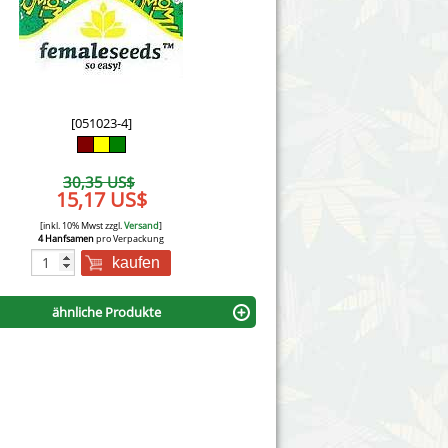
Victory Seeds
Vision Seeds
White Label Seeds
[051023-4]
s Marijuanabam
World of Seeds
30,35 US$
eedbank
15,17 US$
CBD Nutzhanfsamen
[inkl. 10% Mwst zzgl.
Versand
]
4 Hanfsamen
pro Verpackung
kaufen
ähnliche Produkte