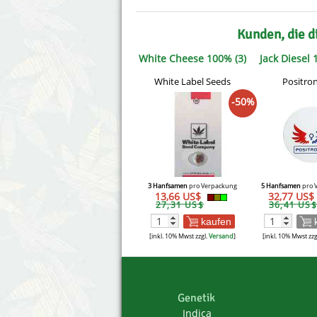
Kunden, die d
White Cheese 100% (3)
Jack Diesel 
White Label Seeds
Positron
-50%
3 Hanfsamen
pro Verpackung
5 Hanfsamen
pro 
13,66 US$
32,77 US$
27,31 US$
36,41 US$
kaufen
[inkl. 10% Mwst zzgl.
Versand
]
[inkl. 10% Mwst zzg
Genetik
Indica