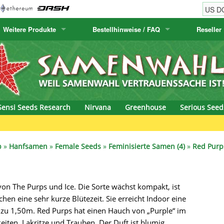
Weitere Produkte
Bestellhinweise / FAQ
Reseller
w
akteensamen
Humboldt Seed Company
Bestellhinweise
Positronics
E-MAIL ADR
& Caviar
anarische Flora
Humboldt Seeds
Versandhinweise
Prana Medical S
PASSWORT
s Seeds
Hyp3rids
FAQ
Pyramid Seeds
Sensi Seeds Research
Nirvana
Greenhouse
Serious Seed
etics
Kalashnikov Seeds
Resin Seeds
rground Seeds
Kannabia
Ripper Seeds
p
»
Hanfsamen
»
Female Seeds
»
Feminisierte Samen (4)
»
Red Purp
ssion
K.C. Brains
Royal Queen See
on The Purps und Ice. Die Sorte wächst kompakt, ist
eeds
krauTHCollective
Samsara Seeds
en eine sehr kurze Blütezeit. Sie erreicht Indoor eine
eeds
La Semilla Automatica
Seedsman
zu 1,50m. Red Purps hat einen Hauch von „Purple“ im
ten, Lakritze und Trauben. Der Duft ist blumig,