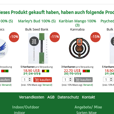
ieses Produkt gekauft haben, haben auch folgende Pro
100% (5)
Marley's Bud 100% (5)
Karibian Mango 100%
Psyched
(3)
ics
Bulk Seed Bank
Kannabia
Bulk
-10%
-11%
-15%
Verpackung
5 Hanfsamen
pro Verpackung
3 Hanfsamen
pro Verpackung
5 Hanfsam
18,90 US$
22,70 US$
18,9
21,24 US$
26,70 US$
21,2
kaufen
kaufen
kaufen
l.
Versand
]
[inkl. 10% Mwst zzgl.
Versand
]
[inkl. 10% Mwst zzgl.
Versand
]
[inkl. 10% 
Versandkosten
AGB
Datenschutz
Kontakt
Indoor/Outdoor
Angebote/ Mixe
Indoor
Sorten Mixe