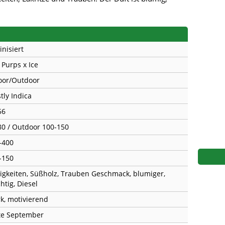
s
Mallorca Seeds
Seed Stockers
Seeds
Mandala
Seedy Simon
inisiert
s
Medical Seeds Co.
Silent Seeds
 Purps x Ice
 Seeds
Ministry of Cannabis
Söllner - Vadda'
oor/Outdoor
tly Indica
dhi
Paradise Seeds
Strain Hunters S
56
 the Great Gardener
Philosopher Seeds
Sumo Seeds
80 / Outdoor 100-150
-400
-150
igkeiten, Süßholz, Trauben Geschmack, blumiger,
htig, Diesel
rk, motivierend
te September