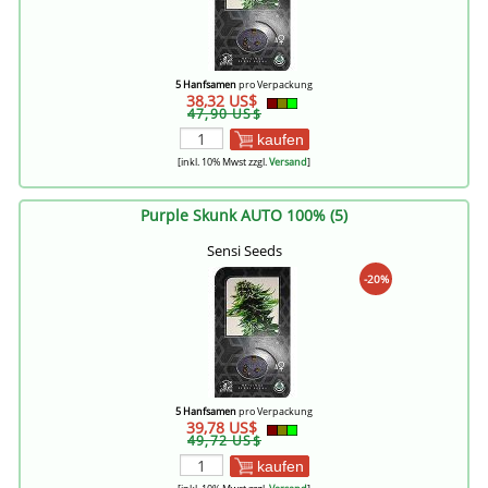
5 Hanfsamen
pro Verpackung
38,32 US$
47,90 US$
kaufen
[inkl. 10% Mwst zzgl.
Versand
]
Purple Skunk AUTO 100% (5)
Sensi Seeds
-20%
5 Hanfsamen
pro Verpackung
39,78 US$
49,72 US$
kaufen