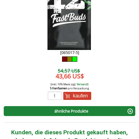
[065017-5]
54,57 US$
43,66 US$
[inkl. 10% Mwst zzgl.
Versand
]
5 Hanfsamen
pro Verpackung
kaufen
ähnliche Produkte
Kunden, die dieses Produkt gekauft haben,