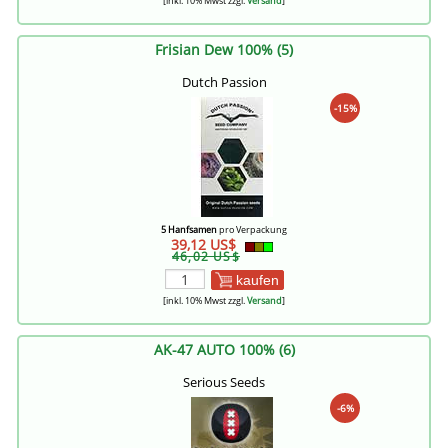
[inkl. 10% Mwst zzgl.
Versand
]
Frisian Dew 100% (5)
Dutch Passion
-15%
5 Hanfsamen
pro Verpackung
39,12 US$
46,02 US$
kaufen
[inkl. 10% Mwst zzgl.
Versand
]
AK-47 AUTO 100% (6)
Serious Seeds
-6%