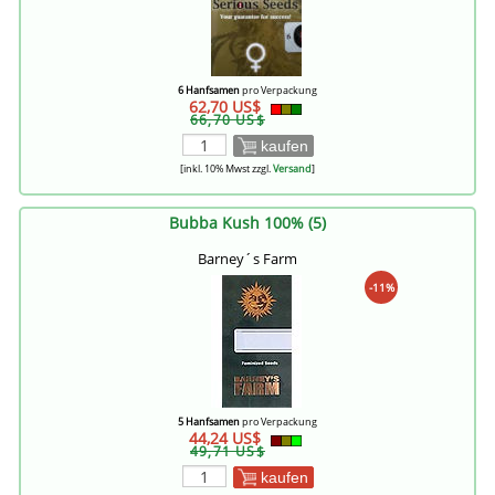
6 Hanfsamen
pro Verpackung
62,70 US$
66,70 US$
kaufen
[inkl. 10% Mwst zzgl.
Versand
]
Bubba Kush 100% (5)
Barney´s Farm
-11%
5 Hanfsamen
pro Verpackung
44,24 US$
49,71 US$
kaufen