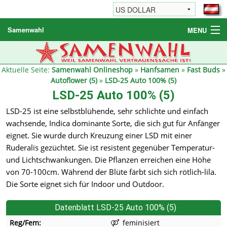
Samenwahl
MENU
Hanfsamen
Weitere Produkte
Aktuelle Seite:
Samenwahl Onlineshop
»
Hanfsamen
»
Fast Buds
»
Autoflower (5)
»
LSD-25 Auto 100% (5)
Bestellhinweise / FAQ
LSD-25 Auto 100% (5)
Reseller
LSD-25 ist eine selbstblühende, sehr schlichte und einfach
wachsende, Indica dominante Sorte, die sich gut für Anfänger
eignet. Sie wurde durch Kreuzung einer LSD mit einer
Ruderalis gezüchtet. Sie ist resistent gegenüber Temperatur-
und Lichtschwankungen. Die Pflanzen erreichen eine Höhe
von 70-100cm. Während der Blüte färbt sich sich rötlich-lila.
Die Sorte eignet sich für Indoor und Outdoor.
Datenblatt LSD-25 Auto 100% (5)
Reg/Fem:
feminisiert