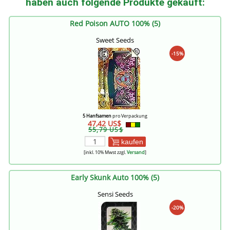
haben auch folgende Produkte gekauft:
Red Poison AUTO 100% (5)
Sweet Seeds
-15%
5 Hanfsamen
pro Verpackung
47,42 US$
55,79 US$
kaufen
[inkl. 10% Mwst zzgl.
Versand
]
Early Skunk Auto 100% (5)
Sensi Seeds
-20%