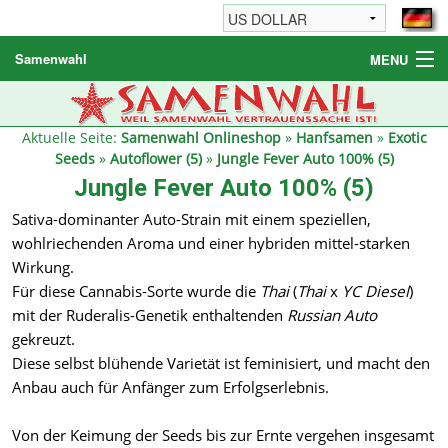
Samenwahl
MENU
Hanfsamen
Weitere Produkte
Aktuelle Seite:
Samenwahl Onlineshop
»
Hanfsamen
»
Exotic
Seeds
»
Autoflower (5)
»
Jungle Fever Auto 100% (5)
Bestellhinweise / FAQ
Jungle Fever Auto 100% (5)
Reseller
Sativa-dominanter Auto-Strain mit einem speziellen,
wohlriechenden Aroma und einer hybriden mittel-starken
Wirkung.
Für diese Cannabis-Sorte wurde die
Thai
(
Thai
x
YC Diesel
)
mit der Ruderalis-Genetik enthaltenden
Russian Auto
gekreuzt.
Diese selbst blühende Varietät ist feminisiert, und macht den
Anbau auch für Anfänger zum Erfolgserlebnis.
Von der Keimung der Seeds bis zur Ernte vergehen insgesamt