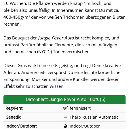
10 Wochen. Die Pflanzen werden knapp 1m hoch, und
bleiben also unauffällig. In Innenräumen kannst Du mit ca.
400-450g/m² der von weißen Trichomen überzogenen Blüten
rechnen.
Das Bouquet der
Jungle Fever Auto
ist recht komplex, und
umfasst Parfüm-ähnliche Elemente, die sich mit würzigen
und chemischen (NYCD!) Tönen vermischen.
Dieses Gras wirkt einerseits geistig, und regt Deine kreative
Ader an. Andererseits verspürst Du eine leichte körperliche
Entspannung. Musiker und andere Künstler werden diesen
Effekt sehr zu schätzen wissen.
Datenblatt Jungle Fever Auto 100% (5)
Reg/Fem:
feminisiert
Genetik:
Thai x Russian Automatic
Indoor/Outdoor:
Indoor/Outdoor