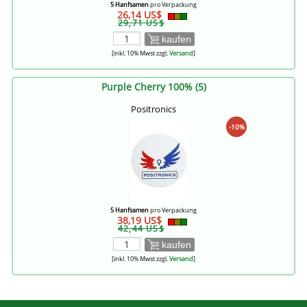
5 Hanfsamen
pro Verpackung
26,14 US$
29,71 US$
kaufen
[inkl. 10% Mwst zzgl.
Versand
]
Purple Cherry 100% (5)
Positronics
-10%
5 Hanfsamen
pro Verpackung
38,19 US$
42,44 US$
kaufen
[inkl. 10% Mwst zzgl.
Versand
]