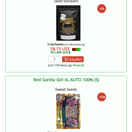
Seed Stockers
-6%
5 Hanfsamen
pro Verpackung
58,13 US$
61,84 US$
kaufen
[inkl. 10% Mwst zzgl.
Versand
]
Red Gorilla Girl XL AUTO 100% (5)
Sweet Seeds
-15%