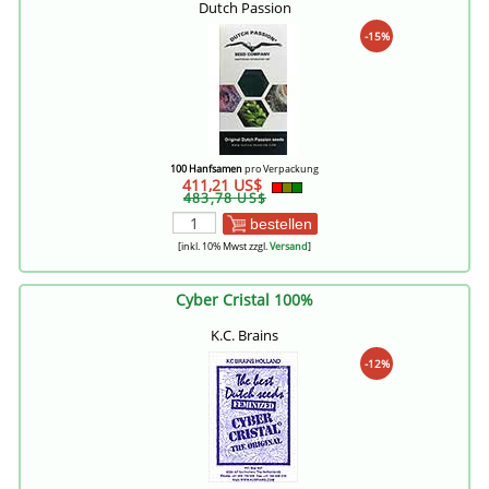
Dutch Passion
-15%
100 Hanfsamen
pro Verpackung
411,21 US$
483,78 US$
bestellen
[inkl. 10% Mwst zzgl.
Versand
]
Cyber Cristal 100%
K.C. Brains
-12%