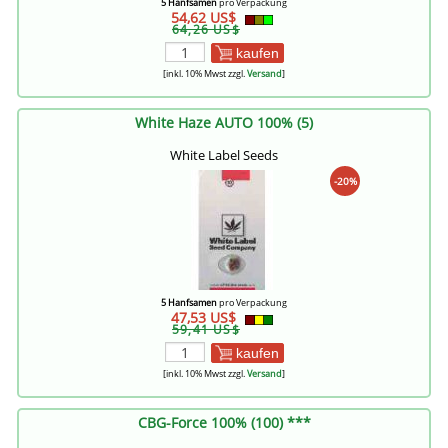
5 Hanfsamen
pro Verpackung
54,62 US$
64,26 US$
kaufen
[inkl. 10% Mwst zzgl.
Versand
]
White Haze AUTO 100% (5)
White Label Seeds
-20%
5 Hanfsamen
pro Verpackung
47,53 US$
59,41 US$
kaufen
[inkl. 10% Mwst zzgl.
Versand
]
CBG-Force 100% (100) ***