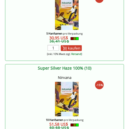
5 Hanfsamen
pro Verpackung
30,95 US$
36,41 US$
kaufen
[inkl. 10% Mwst zzgl.
Versand
]
Super Silver Haze 100% (10)
Nirvana
-15%
10 Hanfsamen
pro Verpackung
51,58 US$
60,68 US$