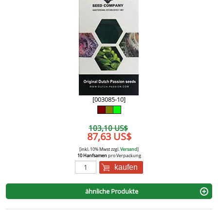
[003085-10]
103,10 US$
87,63 US$
[inkl. 10% Mwst zzgl.
Versand
]
10 Hanfsamen
pro Verpackung
kaufen
ähnliche Produkte