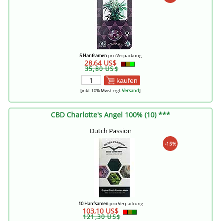
5 Hanfsamen
pro Verpackung
28,64 US$
35,80 US$
kaufen
[inkl. 10% Mwst zzgl.
Versand
]
CBD Charlotte's Angel 100% (10) ***
Dutch Passion
-15%
10 Hanfsamen
pro Verpackung
103,10 US$
121,30 US$