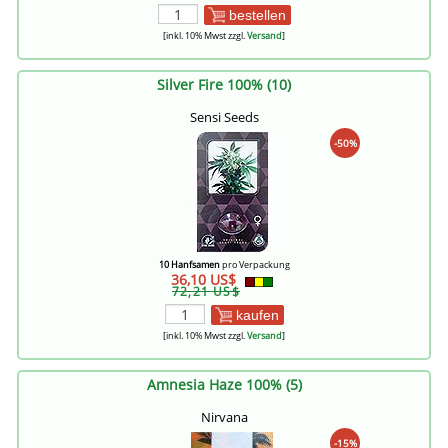
bestellen
[inkl. 10% Mwst zzgl.
Versand
]
Silver Fire 100% (10)
Sensi Seeds
-50%
10 Hanfsamen
pro Verpackung
36,10 US$
72,21 US$
kaufen
[inkl. 10% Mwst zzgl.
Versand
]
Amnesia Haze 100% (5)
Nirvana
-15%