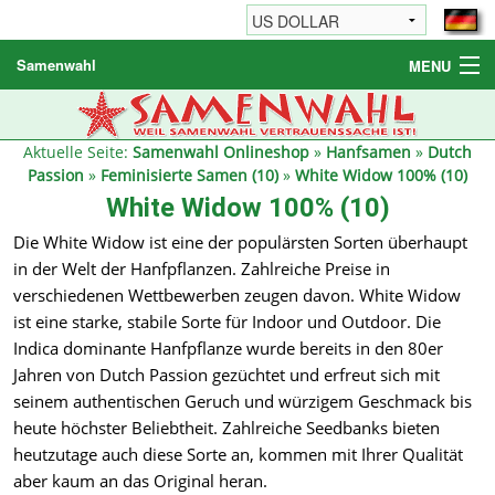
Samenwahl
MENU
Hanfsamen
Weitere Produkte
Aktuelle Seite:
Samenwahl Onlineshop
»
Hanfsamen
»
Dutch
Passion
»
Feminisierte Samen (10)
»
White Widow 100% (10)
Bestellhinweise / FAQ
White Widow 100% (10)
Reseller
Die White Widow ist eine der populärsten Sorten überhaupt
in der Welt der Hanfpflanzen. Zahlreiche Preise in
verschiedenen Wettbewerben zeugen davon. White Widow
ist eine starke, stabile Sorte für Indoor und Outdoor. Die
Indica dominante Hanfpflanze wurde bereits in den 80er
Jahren von Dutch Passion gezüchtet und erfreut sich mit
seinem authentischen Geruch und würzigem Geschmack bis
heute höchster Beliebtheit. Zahlreiche Seedbanks bieten
heutzutage auch diese Sorte an, kommen mit Ihrer Qualität
aber kaum an das Original heran.