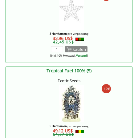
3 Hanfsamen
pro Verpackung
33,96 US$
42,45 US$
kaufen
[inkl. 10% Mwst zzgl.
Versand
]
Tropical Fuel 100% (5)
Exotic Seeds
-10%
5 Hanfsamen
pro Verpackung
49,12 US$
54,57 US$