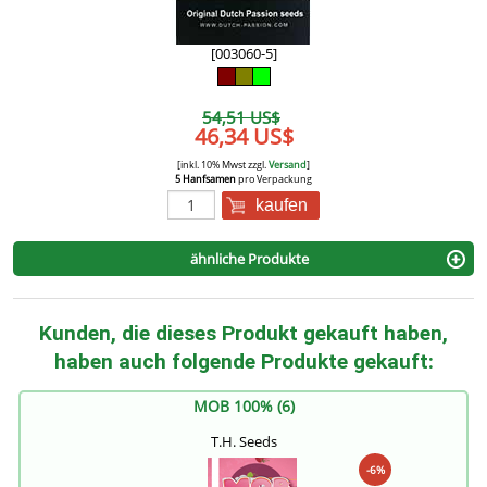
[003060-5]
54,51 US$
46,34 US$
[inkl. 10% Mwst zzgl.
Versand
]
5 Hanfsamen
pro Verpackung
kaufen
ähnliche Produkte
Kunden, die dieses Produkt gekauft haben,
haben auch folgende Produkte gekauft:
MOB 100% (6)
T.H. Seeds
-6%