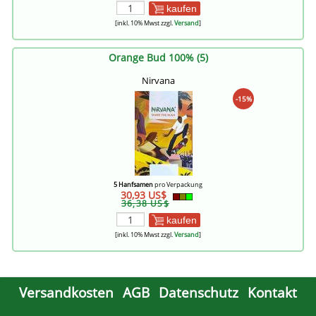
kaufen
[inkl. 10% Mwst zzgl.
Versand
]
Orange Bud 100% (5)
Nirvana
-15%
5 Hanfsamen
pro Verpackung
30,93 US$
36,38 US$
kaufen
[inkl. 10% Mwst zzgl.
Versand
]
Versandkosten
AGB
Datenschutz
Kontakt