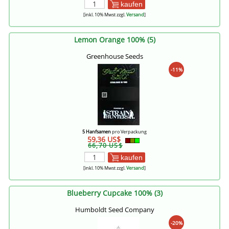
kaufen
[inkl. 10% Mwst zzgl.
Versand
]
Lemon Orange 100% (5)
Greenhouse Seeds
-11%
5 Hanfsamen
pro Verpackung
59,36 US$
66,70 US$
kaufen
[inkl. 10% Mwst zzgl.
Versand
]
Blueberry Cupcake 100% (3)
Humboldt Seed Company
-20%