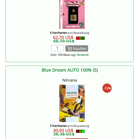
6 Hanfsamen
pro Verpackung
62,70 US$
66,70 US$
kaufen
[inkl. 10% Mwst zzgl.
Versand
]
Blue Dream AUTO 100% (5)
Nirvana
-15%
5 Hanfsamen
pro Verpackung
30,93 US$
36,38 US$