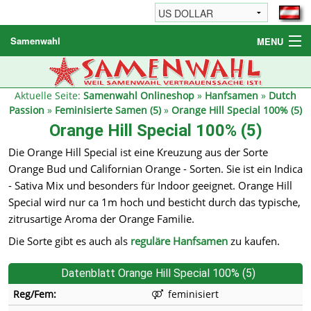
Samenwahl
MENU
Hanfsamen
Weitere Produkte
Aktuelle Seite:
Samenwahl Onlineshop
»
Hanfsamen
»
Dutch
Passion
»
Feminisierte Samen (5)
»
Orange Hill Special 100% (5)
Bestellhinweise / FAQ
Orange Hill Special 100% (5)
Reseller
Die Orange Hill Special ist eine Kreuzung aus der Sorte
Orange Bud und Californian Orange - Sorten. Sie ist ein Indica
- Sativa Mix und besonders für Indoor geeignet. Orange Hill
Special wird nur ca 1m hoch und besticht durch das typische,
zitrusartige Aroma der Orange Familie.
Die Sorte gibt es auch als
reguläre Hanfsamen
zu kaufen.
Datenblatt Orange Hill Special 100% (5)
Reg/Fem:
feminisiert