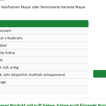
s
Mallorca Seeds
Seed Stockers
e Hanfsamen Mazar oder feminisierte Variante Mazar
Seeds
Mandala
Seedy Simon
s
Medical Seeds Co.
Silent Seeds
inisiert
 Seeds
Ministry of Cannabis
Söllner - Vadda'
ar x Ruderalis
door
dhi
Paradise Seeds
Strain Hunters S
tly Indica
 the Great Gardener
Philosopher Seeds
Sumo Seeds
80
, süß, erdig
rk, sehr körperlich, kraftvoll, entspannend
Tage
ieses Produkt gekauft haben, haben auch folgende Pro