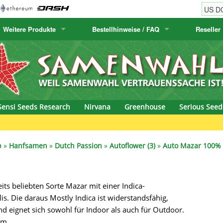
Weitere Produkte
Bestellhinweise / FAQ
Reseller
w
akteensamen
Humboldt Seed Company
Bestellhinweise
Positronics
E-MAIL ADR
& Caviar
anarische Flora
Humboldt Seeds
Versandhinweise
Prana Medical S
PASSWORT
s Seeds
Hyp3rids
FAQ
Pyramid Seeds
Sensi Seeds Research
Nirvana
Greenhouse
Serious Seed
etics
Kalashnikov Seeds
Resin Seeds
rground Seeds
Kannabia
Ripper Seeds
p
»
Hanfsamen
»
Dutch Passion
»
Autoflower (3)
»
Auto Mazar 100% 
ssion
K.C. Brains
Royal Queen See
its beliebten Sorte Mazar mit einer Indica-
eeds
krauTHCollective
Samsara Seeds
. Die daraus Mostly Indica ist widerstandsfähig,
eeds
La Semilla Automatica
Seedsman
d eignet sich sowohl für Indoor als auch für Outdoor.
cm.