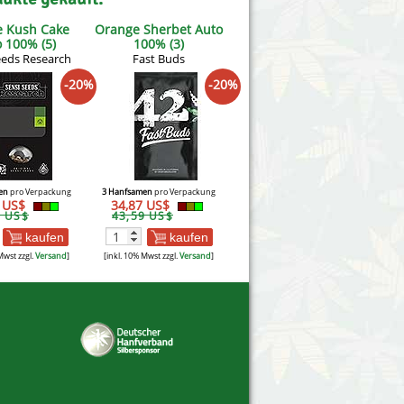
e Kush Cake
Orange Sherbet Auto
 100% (5)
100% (3)
eeds Research
Fast Buds
-20%
-20%
en
pro Verpackung
3 Hanfsamen
pro Verpackung
3 US$
34,87 US$
6 US$
43,59 US$
kaufen
kaufen
Mwst zzgl.
Versand
]
[inkl. 10% Mwst zzgl.
Versand
]