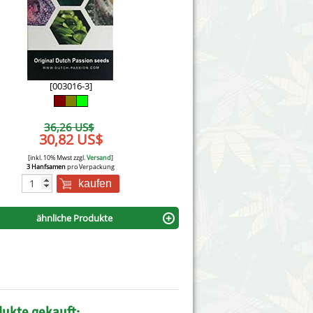
Victory Seeds
Vision Seeds
White Label Seeds
[003016-3]
s Marijuanabam
World of Seeds
36,26 US$
eedbank
30,82 US$
CBD Nutzhanfsamen
[inkl. 10% Mwst zzgl.
Versand
]
3 Hanfsamen
pro Verpackung
kaufen
ähnliche Produkte
dukte gekauft: