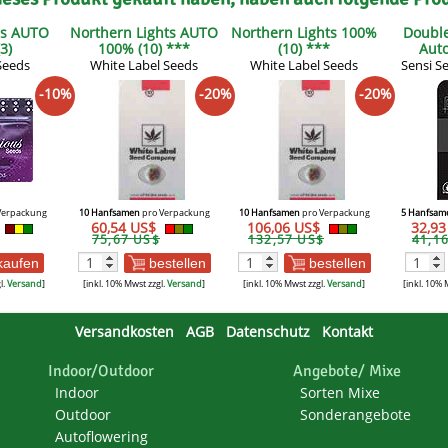
es AUTO
Northern Lights AUTO
Northern Lights 100%
Doubl
3)
100% (10) ***
(10) ***
Auto
Seeds
White Label Seeds
White Label Seeds
Sensi S
-10%
-20%
-20%
Verpackung
10 Hanfsamen
pro Verpackung
10 Hanfsamen
pro Verpackung
5 Hanfsam
60,54 US$
106,06 US$
32,9
75,67 US$
132,57 US$
41,1
kaufen
bestellen
bestellen
l.
Versand
]
[inkl. 10% Mwst zzgl.
Versand
]
[inkl. 10% Mwst zzgl.
Versand
]
[inkl. 10% 
Versandkosten
AGB
Datenschutz
Kontakt
Indoor/Outdoor
Angebote/ Mixe
Indoor
Sorten Mixe
Outdoor
Sonderangebote
Autoflowering