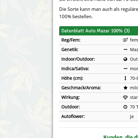
Annabelle´s Garden
Fast Bud
Die Sorte kann man auch als regulär
100% bestellen.
Barney´s Farm
Female 
Datenblatt Auto Mazar 100% (3)
Blimburn Seeds
G13 Lab
Reg/Fem:
fem
Bulk Seed Bank
Genehtik
Genetik:
Maz
Indoor/Outdoor:
Out
Bulldog Seeds
Green Bo
Indica/Sativa:
mos
Cannabella Genetics
House of
Höhe (cm):
70-
Geschmack/Aroma:
mild
Wirkung:
sta
Outdoor:
70 
Autoflower:
Ja
Kunden, die d