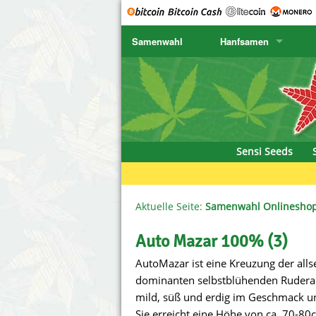
Samenwahl
Hanfsamen
SENSI SEEDS
CBD Cre
K
SENSI SEEDS RESEARCH
Chronic 
K
NIRVANA
Deliciou
Sensi Seeds
GREENHOUSE
DNA Gen
SERIOUS SEEDS
Dr. Unde
Aktuelle Seite:
Samenwahl Onlinesho
SPLIFF SEEDS
Dutch Pa
Auto Mazar 100% (3)
AutoMazar ist eine Kreuzung der allse
Ace Seeds
Empire S
dominanten selbstblühenden Ruderalis
Anaconda Seeds
Exotic S
mild, süß und erdig im Geschmack un
Sie erreicht eine Höhe von ca. 70-80