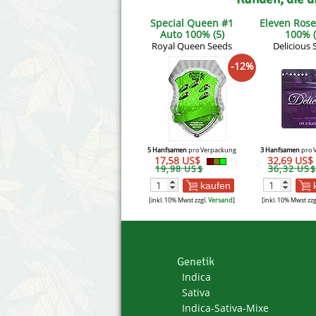
Special Queen #1
Eleven Ros
Auto 100% (5)
100% (
Royal Queen Seeds
Delicious 
-12%
5 Hanfsamen
pro Verpackung
3 Hanfsamen
pro 
17,58 US$
32,69 US$
19,98 US$
36,32 US$
kaufen
[inkl. 10% Mwst zzgl.
Versand
]
[inkl. 10% Mwst zzg
Genetik
Indica
Sativa
Indica-Sativa-Mixe