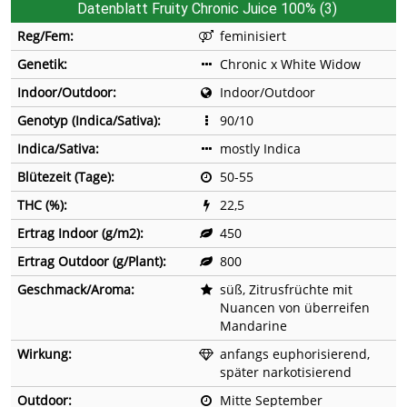
Datenblatt Fruity Chronic Juice 100% (3)
Reg/Fem:
feminisiert
Genetik:
Chronic x White Widow
Indoor/Outdoor:
Indoor/Outdoor
Genotyp (Indica/Sativa):
90/10
Indica/Sativa:
mostly Indica
Blütezeit (Tage):
50-55
THC (%):
22,5
Ertrag Indoor (g/m2):
450
Ertrag Outdoor (g/Plant):
800
Geschmack/Aroma:
süß, Zitrusfrüchte mit
Nuancen von überreifen
Mandarine
Wirkung:
anfangs euphorisierend,
später narkotisierend
Outdoor:
Mitte September