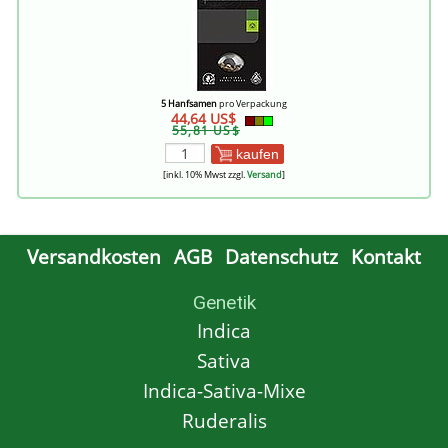
5 Hanfsamen
pro Verpackung
44,64 US$
55,81 US$
kaufen
[inkl. 10% Mwst zzgl.
Versand
]
Versandkosten
AGB
Datenschutz
Kontakt
Genetik
Indica
Sativa
Indica-Sativa-Mixe
Ruderalis