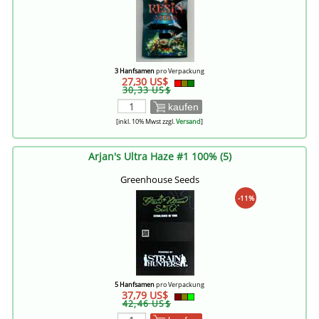
3 Hanfsamen
pro Verpackung
27,30 US$
30,33 US$
kaufen
[inkl. 10% Mwst zzgl.
Versand
]
Arjan's Ultra Haze #1 100% (5)
Greenhouse Seeds
-11%
5 Hanfsamen
pro Verpackung
37,79 US$
42,46 US$