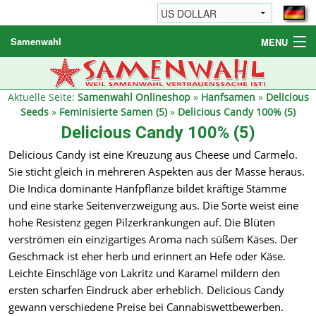
Samenwahl
MENU
Hanfsamen
Weitere Produkte
Aktuelle Seite:
Samenwahl Onlineshop
»
Hanfsamen
»
Delicious
Seeds
»
Feminisierte Samen (5)
»
Delicious Candy 100% (5)
Bestellhinweise / FAQ
Delicious Candy 100% (5)
Reseller
Delicious Candy ist eine Kreuzung aus Cheese und Carmelo.
Sie sticht gleich in mehreren Aspekten aus der Masse heraus.
Die Indica dominante Hanfpflanze bildet kräftige Stämme
und eine starke Seitenverzweigung aus. Die Sorte weist eine
hohe Resistenz gegen Pilzerkrankungen auf. Die Blüten
verströmen ein einzigartiges Aroma nach süßem Käses. Der
Geschmack ist eher herb und erinnert an Hefe oder Käse.
Leichte Einschläge von Lakritz und Karamel mildern den
ersten scharfen Eindruck aber erheblich. Delicious Candy
gewann verschiedene Preise bei Cannabiswettbewerben.