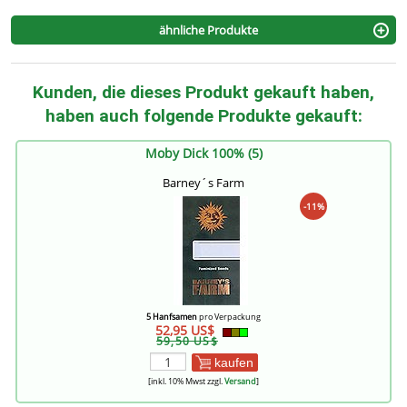
ähnliche Produkte
Kunden, die dieses Produkt gekauft haben,
haben auch folgende Produkte gekauft:
Moby Dick 100% (5)
Barney´s Farm
-11%
5 Hanfsamen
pro Verpackung
52,95 US$
59,50 US$
kaufen
[inkl. 10% Mwst zzgl.
Versand
]