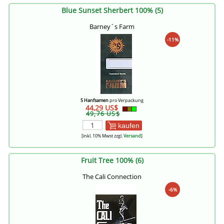
Blue Sunset Sherbert 100% (5)
Barney´s Farm
-11%
5 Hanfsamen
pro Verpackung
44,29 US$
49,76 US$
kaufen
[inkl. 10% Mwst zzgl.
Versand
]
Fruit Tree 100% (6)
The Cali Connection
-6%