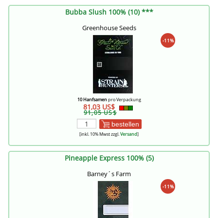
Bubba Slush 100% (10) ***
Greenhouse Seeds
-11%
10 Hanfsamen
pro Verpackung
81,03 US$
91,05 US$
bestellen
[inkl. 10% Mwst zzgl.
Versand
]
Pineapple Express 100% (5)
Barney´s Farm
-11%