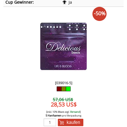
Cup Gewinner:
Ja
-50%
[039016-5]
57,06 US$
28,53 US$
[inkl. 10% Mwst zzgl.
Versand
]
5 Hanfsamen
pro Verpackung
kaufen