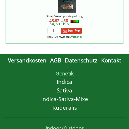
5 Hanfsamen
pro Verpackung
48,62 US$
54,63 US$
kaufen
[inkl. 10% Mwst zzgl.
Versand
]
Versandkosten
AGB
Datenschutz
Kontakt
Genetik
Indica
Sativa
Indica-Sativa-Mixe
Ruderalis
Indoor/Outdoor