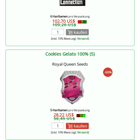
6 Hanfsamen
pro Verpackung
102,70 US$
109,26 US$
kaufen
[inkl. 10% Mwst zzgl.
Versand
]
Cookies Gelato 100% (5)
Royal Queen Seeds
-50%
5 Hanfsamen
pro Verpackung
28,22 US$
56,45 US$
kaufen
[inkl. 10% Mwst zzgl.
Versand
]