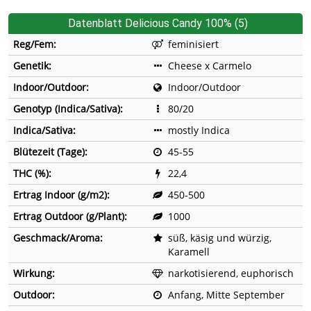
Datenblatt Delicious Candy 100% (5)
Reg/Fem:
feminisiert
Genetik:
Cheese x Carmelo
Indoor/Outdoor:
Indoor/Outdoor
Genotyp (Indica/Sativa):
80/20
Indica/Sativa:
mostly Indica
Blütezeit (Tage):
45-55
THC (%):
22,4
Ertrag Indoor (g/m2):
450-500
Ertrag Outdoor (g/Plant):
1000
Geschmack/Aroma:
süß, käsig und würzig,
Karamell
Wirkung:
narkotisierend, euphorisch
Outdoor:
Anfang, Mitte September