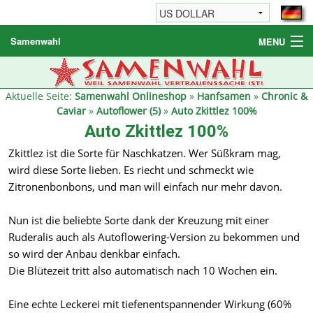
Samenwahl
MENU
Hanfsamen
Weitere Produkte
Aktuelle Seite:
Samenwahl Onlineshop
»
Hanfsamen
»
Chronic &
Caviar
»
Autoflower (5)
»
Auto Zkittlez 100%
Bestellhinweise / FAQ
Auto Zkittlez 100%
Reseller
Zkittlez ist die Sorte für Naschkatzen. Wer Süßkram mag,
wird diese Sorte lieben. Es riecht und schmeckt wie
Zitronenbonbons, und man will einfach nur mehr davon.
Nun ist die beliebte Sorte dank der Kreuzung mit einer
Ruderalis auch als Autoflowering-Version zu bekommen und
so wird der Anbau denkbar einfach.
Die Blütezeit tritt also automatisch nach 10 Wochen ein.
Eine echte Leckerei mit tiefenentspannender Wirkung (60%