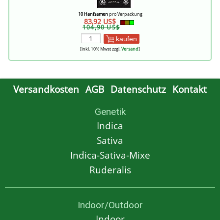
10 Hanfsamen
pro Verpackung
83,92 US$
104,90 US$
kaufen
[inkl. 10% Mwst zzgl.
Versand
]
Versandkosten
AGB
Datenschutz
Kontakt
Genetik
Indica
Sativa
Indica-Sativa-Mixe
Ruderalis
Indoor/Outdoor
Indoor