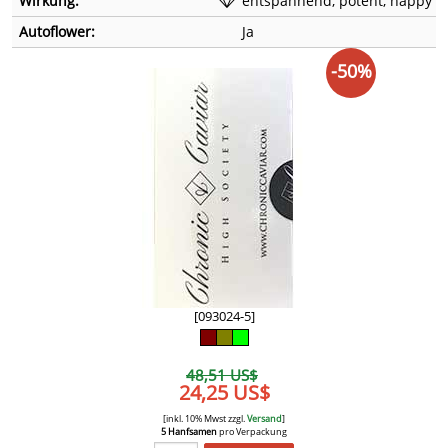
Wirkung:
entspannend, potent, happy
Autoflower:
Ja
-50%
[093024-5]
48,51 US$
24,25 US$
[inkl. 10% Mwst zzgl.
Versand
]
5 Hanfsamen
pro Verpackung