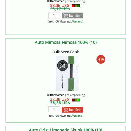
10 Hanfsamen
pro Verpackung
33,06 US$
35,17 US$
kaufen
[inkl. 10% Mwst zzgl.
Versand
]
Auto Mimosa Famosa 100% (10)
Bulk Seed Bank
-11%
10 Hanfsamen
pro Verpackung
32,38 US$
36,38 US$
kaufen
[inkl. 10% Mwst zzgl.
Versand
]
Auto Orig. Limonade Skunk 100% (10)