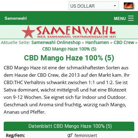
Samenwahl
MENU
Hanfsamen
Weitere Produkte
Aktuelle Seite:
Samenwahl Onlineshop
»
Hanfsamen
»
CBD Crew
»
CBD Mango Haze 100% (5)
Bestellhinweise / FAQ
CBD Mango Haze 100% (5)
Reseller
CBD Mango Haze ist eine der schmackhaftesten Sorten aus
dem Hause der CBD Crew, die 2013 auf den Markt kam. Ihr
CBD:THC Verhältnis schwankt zwischen 1:1 und 1:2. Sie ist
Sativa dominant, wächst mittelgroß und hat eine Blütezeit
von 9-12 Wochen. Sie eignet sich für Indoor und Outdoor.
Geschmack und Aroma sind fruchtig, würzig nach Mango,
Ananas und Pfeffer.
Datenblatt CBD Mango Haze 100% (5)
Reg/Fem:
feminisiert