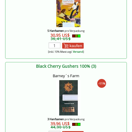
5 Hanfsamen
pro Verpackung
30,95 US$
36,41 US$
kaufen
[inkl. 10% Mwst zzgl.
Versand
]
Black Cherry Gushers 100% (3)
Barney´s Farm
-11%
3 Hanfsamen
pro Verpackung
39,96 US$
44,90 US$