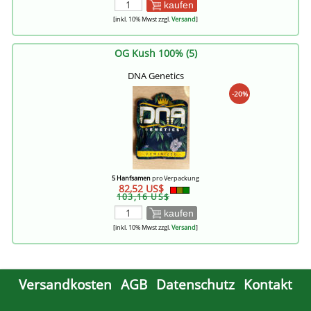
kaufen
[inkl. 10% Mwst zzgl.
Versand
]
OG Kush 100% (5)
DNA Genetics
-20%
5 Hanfsamen
pro Verpackung
82,52 US$
103,16 US$
kaufen
[inkl. 10% Mwst zzgl.
Versand
]
Versandkosten
AGB
Datenschutz
Kontakt