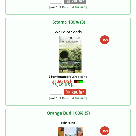
kaufen
[inkl. 10% Mwst zzgl.
Versand
]
Ketama 100% (3)
World of Seeds
-15%
3 Hanfsamen
pro Verpackung
21,66 US$
25,49 US$
kaufen
[inkl. 10% Mwst zzgl.
Versand
]
Orange Bud 100% (5)
Nirvana
-15%