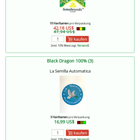
10 Hanfsamen
pro Verpackung
42,18 US$
47,94 US$
kaufen
[inkl. 10% Mwst zzgl.
Versand
]
Black Dragon 100% (3)
La Semilla Automatica
3 Hanfsamen
pro Verpackung
16,99 US$
kaufen
[inkl. 10% Mwst zzgl.
Versand
]