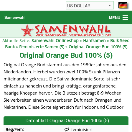
Samenwahl
MENU
Hanfsamen
Weitere Produkte
Aktuelle Seite:
Samenwahl Onlineshop
»
Hanfsamen
»
Bulk Seed
Bank
»
Feminisierte Samen (5)
»
Original Orange Bud 100% (5)
Bestellhinweise / FAQ
Original Orange Bud 100% (5)
Reseller
Original Orange Bud stammt aus den 1980er Jahren aus den
Niederlanden. Hierbei wurden zwei 100% Skunk Pflanzen
miteinander gekreuzt. Die Sativa dominante Sorte ist sehr
einfach zu handeln und bringt kräftige, orangenfarbene,
haarige Knospen hervor. Die Blütezeit beträgt 8-9 Wochen.
Sie verbreiten einen wunderbaren Duft nach Orangen und
Nektarinen. Diese Sorte eignet sich für Indoor und Outdoor.
Datenblatt Original Orange Bud 100% (5)
Reg/Fem:
feminisiert