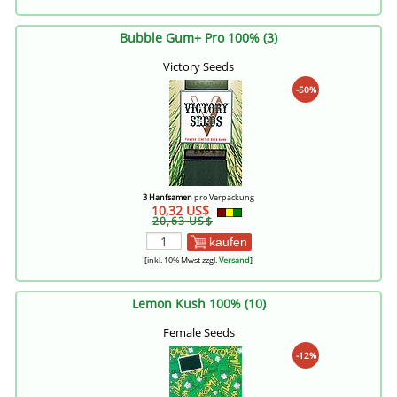
Bubble Gum+ Pro 100% (3)
Victory Seeds
-50%
3 Hanfsamen
pro Verpackung
10,32 US$
20,63 US$
kaufen
[inkl. 10% Mwst zzgl.
Versand
]
Lemon Kush 100% (10)
Female Seeds
-12%