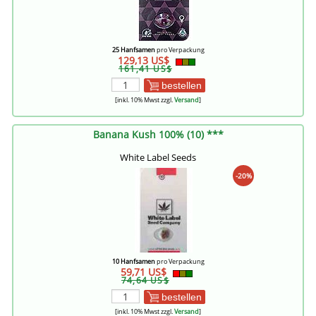
25 Hanfsamen
pro Verpackung
129,13 US$
161,41 US$
bestellen
[inkl. 10% Mwst zzgl.
Versand
]
Banana Kush 100% (10) ***
White Label Seeds
-20%
10 Hanfsamen
pro Verpackung
59,71 US$
74,64 US$
bestellen
[inkl. 10% Mwst zzgl.
Versand
]