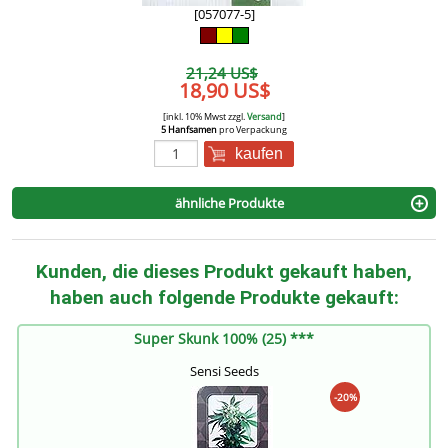
[057077-5]
21,24 US$
18,90 US$
[inkl. 10% Mwst zzgl.
Versand
]
5 Hanfsamen
pro Verpackung
kaufen
ähnliche Produkte
Kunden, die dieses Produkt gekauft haben,
haben auch folgende Produkte gekauft:
Super Skunk 100% (25) ***
Sensi Seeds
-20%