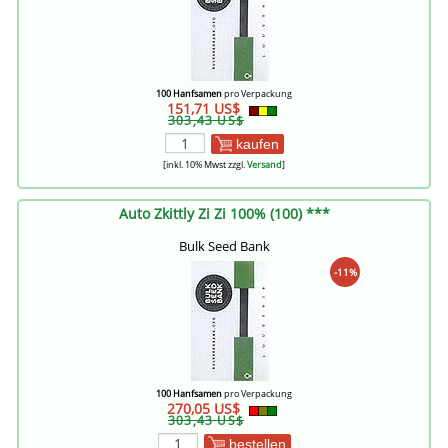
100 Hanfsamen
pro Verpackung
151,71 US$
303,43 US$
kaufen
[inkl. 10% Mwst zzgl.
Versand
]
Auto Zkittly Zi Zi 100% (100) ***
Bulk Seed Bank
-11%
100 Hanfsamen
pro Verpackung
270,05 US$
303,43 US$
bestellen