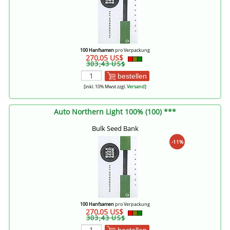
100 Hanfsamen
pro Verpackung
270,05 US$
303,43 US$
bestellen
[inkl. 10% Mwst zzgl.
Versand
]
Auto Northern Light 100% (100) ***
Bulk Seed Bank
-11%
100 Hanfsamen
pro Verpackung
270,05 US$
303,43 US$
bestellen