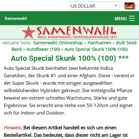
Samenwahl
MENU
Hanfsamen
Weitere Produkte
Aktuelle Seite:
Samenwahl Onlineshop
»
Hanfsamen
»
Bulk Seed
Bank
»
Autoflower (100)
»
Auto Special Skunk 100% (100)
Bestellhinweise / FAQ
Auto Special Skunk 100% (100) ***
Reseller
Auto Special Skunk beinhaltet zwei bekannte Indica
Genetiken, der Skunk #1 und einer Afghani. Diese - vereint in
der Super Skunk - wurde mit einigen ausgewählten
selbstblühenden Hybriden gekreuzt. Die mittelgroße Pflanze
beweist ein extrem schnelles Wachstums, Stärke und gute
Ergebnisse. Sie erreicht eine Höhe von 50-120cm und eignet
sich für Indoor und Outdoor.
Hinweis:
Bei diesem Artikel handelt es sich um einen
Bestellartikel. Das bedeutet, dass dieser nicht am Lager ist