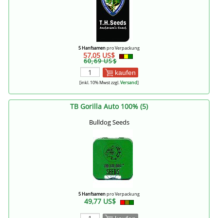
5 Hanfsamen
pro Verpackung
57,05 US$
60,69 US$
kaufen
[inkl. 10% Mwst zzgl.
Versand
]
TB Gorilla Auto 100% (5)
Bulldog Seeds
5 Hanfsamen
pro Verpackung
49,77 US$