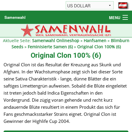
Samenwahl
MENU
Hanfsamen
Weitere Produkte
Aktuelle Seite:
Samenwahl Onlineshop
»
Hanfsamen
»
Blimburn
Seeds
»
Feminisierte Samen (6)
»
Original Clon 100% (6)
Bestellhinweise / FAQ
Original Clon 100% (6)
Reseller
Original Clon ist das Resultat der Kreuzung aus Skunk und
Afghani. In der Wachstumsphase zeigt sich bei dieser Sorte
seine Sativa Charakteristik - lange, dünne Blätter die ein
saftiges Limettengrün aufweisen. Sobald die Blüte eingeleitet
ist treten jedoch bald Indica Eigenschaften in den
Vordergrund. Die zügig voran gehende und recht kurz
andauernde Blüte resultiert in einem Produkt das sich für
Fans geschmacksstarker Strains eignet. Original Clon ist
Gewinner der Highlife Cup 2004.