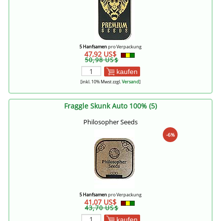
5 Hanfsamen
pro Verpackung
47,92 US$
50,98 US$
kaufen
[inkl. 10% Mwst zzgl.
Versand
]
Fraggle Skunk Auto 100% (5)
Philosopher Seeds
-6%
5 Hanfsamen
pro Verpackung
41,07 US$
43,70 US$
kaufen