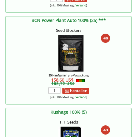
[inkl. 10% Mwst zzgl.
Versand
]
BCN Power Plant Auto 100% (25) ***
Seed Stockers
-6%
25 Hanfsamen
pro Verpackung
158,60 US$
168,72 US$
bestellen
[inkl. 10% Mwst zzgl.
Versand
]
Kushage 100% (5)
T.H. Seeds
-6%