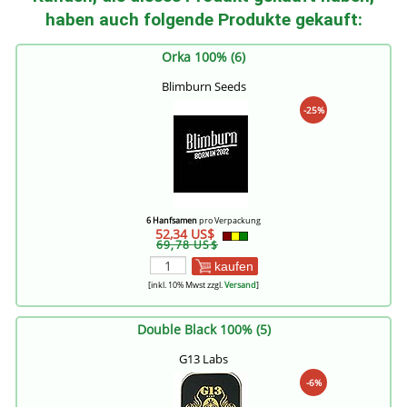
haben auch folgende Produkte gekauft:
Orka 100% (6)
Blimburn Seeds
-25%
6 Hanfsamen
pro Verpackung
52,34 US$
69,78 US$
kaufen
[inkl. 10% Mwst zzgl.
Versand
]
Double Black 100% (5)
G13 Labs
-6%