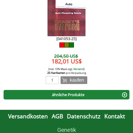
[041053-25]
204,50 US$
182,01 US$
[inkl. 10% Mwst zzgl.
Versand
]
25 Hanfsamen
pro Verpackung
kaufen
ähnliche Produkte
Versandkosten
AGB
Datenschutz
Kontakt
Genetik