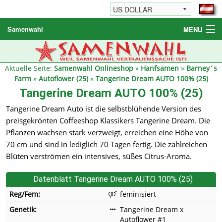
Samenwahl
MENU
Hanfsamen
Weitere Produkte
Aktuelle Seite:
Samenwahl Onlineshop
»
Hanfsamen
»
Barney´s
Farm
»
Autoflower (25)
»
Tangerine Dream AUTO 100% (25)
Bestellhinweise / FAQ
Tangerine Dream AUTO 100% (25)
Reseller
Tangerine Dream Auto ist die selbstblühende Version des
preisgekrönten Coffeeshop Klassikers Tangerine Dream. Die
Pflanzen wachsen stark verzweigt, erreichen eine Höhe von
70 cm und sind in lediglich 70 Tagen fertig. Die zahlreichen
Blüten verströmen ein intensives, süßes Citrus-Aroma.
Datenblatt Tangerine Dream AUTO 100% (25)
Reg/Fem:
feminisiert
Genetik:
Tangerine Dream x
Autoflower #1