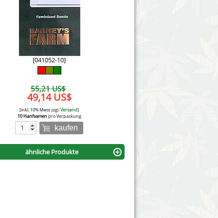
Victory Seeds
Vision Seeds
White Label Seeds
[041052-10]
s Marijuanabam
World of Seeds
55,21 US$
eedbank
49,14 US$
CBD Nutzhanfsamen
[inkl. 10% Mwst zzgl.
Versand
]
10 Hanfsamen
pro Verpackung
kaufen
ähnliche Produkte