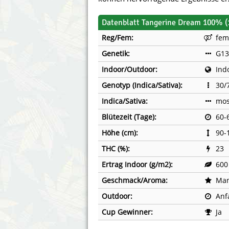
Annabelle´s Garden
Fast Bud
Datenblatt Tangerine Dream 100% (
Barney´s Farm
Female 
Reg/Fem:
fem
Genetik:
G13
Blimburn Seeds
G13 Lab
Indoor/Outdoor:
Ind
Bulk Seed Bank
Genehtik
Genotyp (Indica/Sativa):
30/
Bulldog Seeds
Green Bo
Indica/Sativa:
mos
Blütezeit (Tage):
60-
Cannabella Genetics
House of
Höhe (cm):
90-
THC (%):
23
Ertrag Indoor (g/m2):
600
Geschmack/Aroma:
Man
Outdoor:
Anf
Cup Gewinner:
Ja