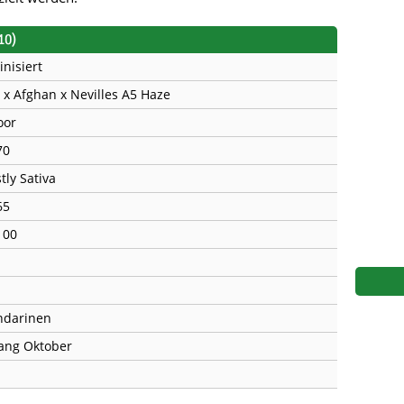
s
Mallorca Seeds
Seed Stockers
10)
Seeds
Mandala
Seedy Simon
inisiert
 x Afghan x Nevilles A5 Haze
s
Medical Seeds Co.
Silent Seeds
oor
 Seeds
Ministry of Cannabis
Söllner - Vadda'
70
dhi
Paradise Seeds
Strain Hunters S
tly Sativa
65
 the Great Gardener
Philosopher Seeds
Sumo Seeds
100
darinen
ang Oktober