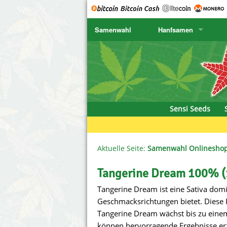
Samenwahl
Hanfsamen
SENSI SEEDS
CBD Cre
K
SENSI SEEDS RESEARCH
Chronic 
K
NIRVANA
Deliciou
Sensi Seeds
GREENHOUSE
DNA Gen
SERIOUS SEEDS
Dr. Unde
Aktuelle Seite:
Samenwahl Onlinesho
SPLIFF SEEDS
Dutch Pa
Tangerine Dream 100% (
Tangerine Dream ist eine Sativa dom
Ace Seeds
Empire S
Geschmacksrichtungen bietet. Diese H
Anaconda Seeds
Exotic S
Tangerine Dream wächst bis zu einem
können hervorragende Ergebnisse erz