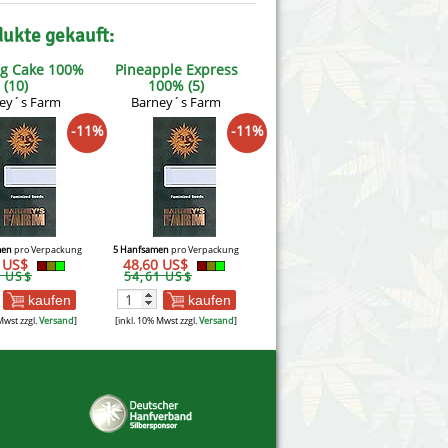
dukte gekauft:
g Cake 100%
Pineapple Express
(10)
100% (5)
ey´s Farm
Barney´s Farm
-11%
-11%
men
pro Verpackung
5 Hanfsamen
pro Verpackung
4 US$
48,60 US$
5 US$
54,61 US$
kaufen
kaufen
Mwst zzgl.
Versand
]
[inkl. 10% Mwst zzgl.
Versand
]