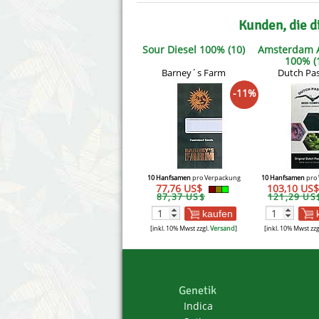
Kunden, die d
Sour Diesel 100% (10)
Amsterdam 
100% (
Barney´s Farm
Dutch Pa
-11%
10 Hanfsamen
pro Verpackung
10 Hanfsamen
pro 
77,76 US$
103,10 US
87,37 US$
121,29 US
kaufen
[inkl. 10% Mwst zzgl.
Versand
]
[inkl. 10% Mwst zzg
Genetik
Indica