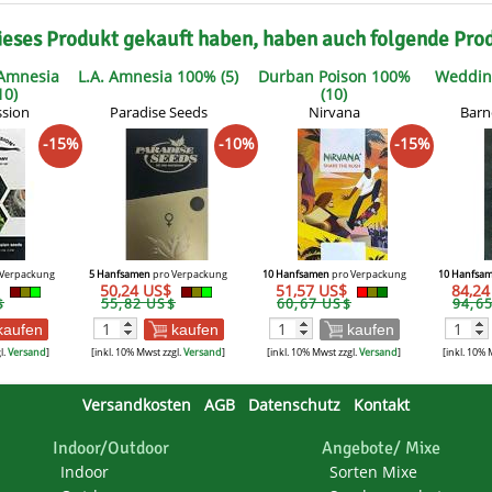
ieses Produkt gekauft haben, haben auch folgende Pro
Amnesia
L.A. Amnesia 100% (5)
Durban Poison 100%
Weddin
10)
(10)
ssion
Paradise Seeds
Nirvana
Barn
-15%
-10%
-15%
Verpackung
5 Hanfsamen
pro Verpackung
10 Hanfsamen
pro Verpackung
10 Hanfsa
$
50,24 US$
51,57 US$
84,2
$
55,82 US$
60,67 US$
94,6
kaufen
kaufen
kaufen
l.
Versand
]
[inkl. 10% Mwst zzgl.
Versand
]
[inkl. 10% Mwst zzgl.
Versand
]
[inkl. 10% 
Versandkosten
AGB
Datenschutz
Kontakt
Indoor/Outdoor
Angebote/ Mixe
Indoor
Sorten Mixe