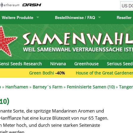
Weitere Produkte
Bestellhinweise / FAQ
Reseller
w
akteensamen
Humboldt Seed Company
Bestellhinweise
Positronics
E-MAIL ADR
& Caviar
anarische Flora
Humboldt Seeds
Versandhinweise
Prana Medical S
PASSWORT
s Seeds
Hyp3rids
FAQ
Pyramid Seeds
Sensi Seeds Research
Nirvana
Greenhouse
Serious Seed
etics
Kalashnikov Seeds
Resin Seeds
Green Bodhi
-40%
House of the Great Gardener
-40
rground Seeds
Kannabia
Ripper Seeds
p
»
Hanfsamen
»
Barney´s Farm
»
Feminisierte Samen (10)
»
Tanger
ssion
K.C. Brains
Royal Queen See
10)
inante Sorte, die spritzige Mandarinen Aromen und
eeds
krauTHCollective
Samsara Seeds
anfflanze hat eine kurze Blütezeit von nur 65 Tagen.
eeds
La Semilla Automatica
Seedsman
 Meter hoch, und durch seine starken Seitenäste
ielt werden.