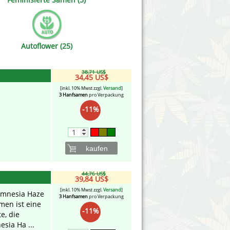
Victory Seeds
Vision Seeds
Autoflower (25)
White Label Seeds
38,71 US$
s Marijuanabam
World of Seeds
34,45 US$
[inkl. 10% Mwst zzgl.
Versand
]
3 Hanfsamen
pro Verpackung
eedbank
CBD Nutzhanfsamen
-11%
kaufen
44,76 US$
39,84 US$
[inkl. 10% Mwst zzgl.
Versand
]
 Amnesia Haze
3 Hanfsamen
pro Verpackung
en ist eine
-11%
e, die
sia Ha ...