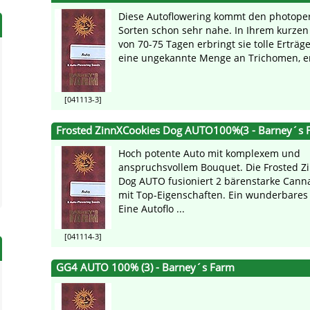
Diese Autoflowering kommt den photope
Sorten schon sehr nahe. In Ihrem kurzen
von 70-75 Tagen erbringt sie tolle Erträge
eine ungekannte Menge an Trichomen, er
[041113-3]
Frosted ZinnXCookies Dog AUTO100%(3 - Barney´s 
Hoch potente Auto mit komplexem und
anspruchsvollem Bouquet. Die Frosted Z
Dog AUTO fusioniert 2 bärenstarke Cann
mit Top-Eigenschaften. Ein wunderbares 
Eine Autoflo ...
[041114-3]
GG4 AUTO 100% (3) - Barney´s Farm