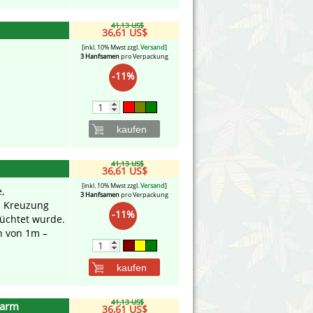
41,13 US$
36,61 US$
[inkl. 10% Mwst zzgl.
Versand
]
3 Hanfsamen
pro Verpackung
-11%
kaufen
41,13 US$
36,61 US$
[inkl. 10% Mwst zzgl.
Versand
]
,
3 Hanfsamen
pro Verpackung
h Kreuzung
-11%
züchtet wurde.
n von 1m –
kaufen
41,13 US$
Farm
36,61 US$