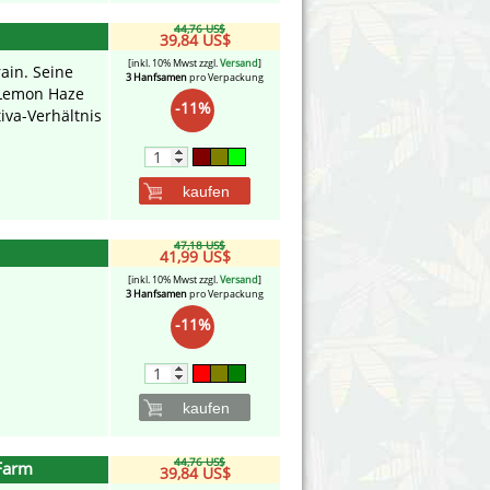
44,76 US$
39,84 US$
[inkl. 10% Mwst zzgl.
Versand
]
rain. Seine
3 Hanfsamen
pro Verpackung
 Lemon Haze
-11%
iva-Verhältnis
kaufen
47,18 US$
41,99 US$
[inkl. 10% Mwst zzgl.
Versand
]
3 Hanfsamen
pro Verpackung
-11%
kaufen
44,76 US$
Farm
39,84 US$