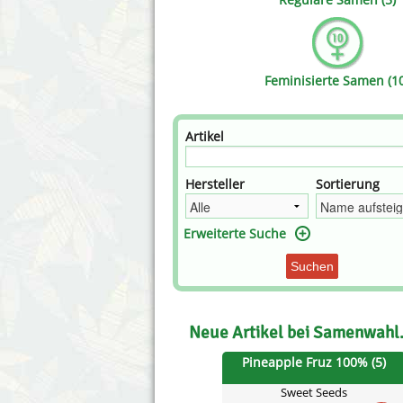
Annabelle´s Garden
Fast Bud
Barney´s Farm
Female 
Feminisierte Samen (1
Blimburn Seeds
G13 Lab
Bulk Seed Bank
Genehtik
Artikel
Bulldog Seeds
Green Bo
Hersteller
Sortierung
Cannabella Genetics
House of
Erweiterte Suche
Suchen
Neue Artikel bei Samenwahl
Pineapple Fruz 100% (5)
Sweet Seeds