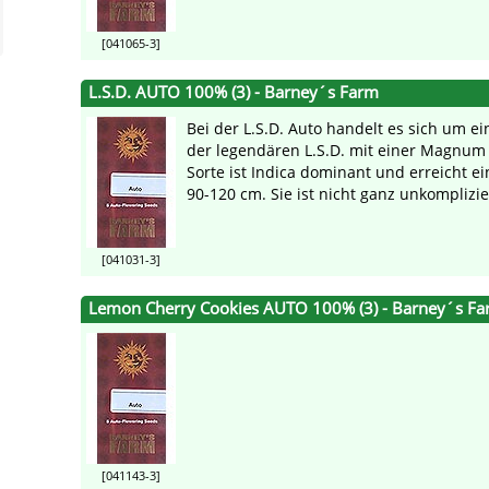
[041065-3]
L.S.D. AUTO 100% (3) - Barney´s Farm
Bei der L.S.D. Auto handelt es sich um e
der legendären L.S.D. mit einer Magnum 
Sorte ist Indica dominant und erreicht e
90-120 cm. Sie ist nicht ganz unkomplizier
[041031-3]
Lemon Cherry Cookies AUTO 100% (3) - Barney´s F
[041143-3]