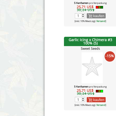
5 Hanfsamen
pro Verpackung
25,71 US$
30,24 US$
kaufen
[inkl. 10% Mwst zzgl.
Versand
]
Garlic Icing x Chimera #3
100% (5)
Sweet Seeds
-15%
5 Hanfsamen
pro Verpackung
25,71 US$
30,24 US$
kaufen
[inkl. 10% Mwst zzgl.
Versand
]