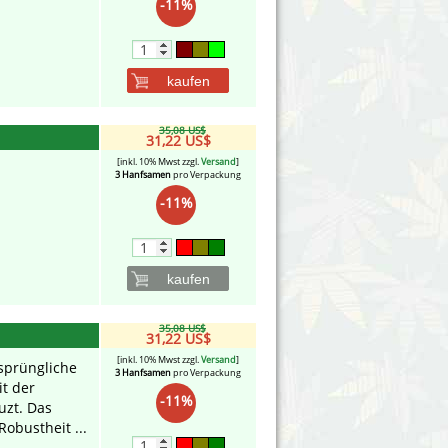
-11%
kaufen
35,08 US$
31,22 US$
[inkl. 10% Mwst zzgl.
Versand
]
3 Hanfsamen
pro Verpackung
-11%
kaufen
35,08 US$
31,22 US$
[inkl. 10% Mwst zzgl.
Versand
]
rsprüngliche
3 Hanfsamen
pro Verpackung
it der
-11%
uzt. Das
Robustheit ...