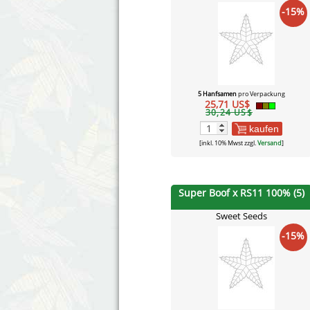
-15%
5 Hanfsamen
pro Verpackung
25,71 US$
30,24 US$
kaufen
[inkl. 10% Mwst zzgl.
Versand
]
Super Boof x RS11 100% (5)
Sweet Seeds
-15%