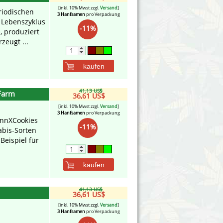
[inkl. 10% Mwst zzgl.
Versand
]
riodischen
3 Hanfsamen
pro Verpackung
 Lebenszyklus
-11%
, produziert
zeugt ...
kaufen
41,13 US$
Farm
36,61 US$
[inkl. 10% Mwst zzgl.
Versand
]
3 Hanfsamen
pro Verpackung
innXCookies
-11%
abis-Sorten
Beispiel für
kaufen
41,13 US$
36,61 US$
[inkl. 10% Mwst zzgl.
Versand
]
3 Hanfsamen
pro Verpackung