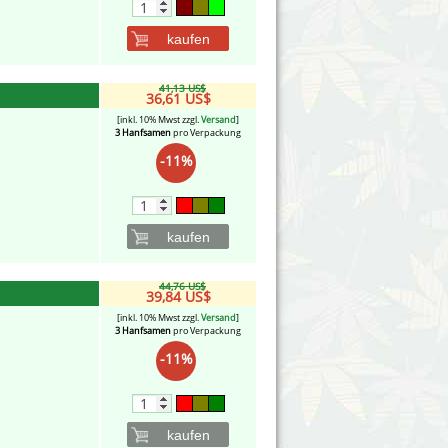
kaufen
41,13 US$
36,61 US$
[inkl. 10% Mwst zzgl.
Versand
]
3 Hanfsamen
pro Verpackung
-11%
kaufen
44,76 US$
39,84 US$
[inkl. 10% Mwst zzgl.
Versand
]
3 Hanfsamen
pro Verpackung
-11%
kaufen