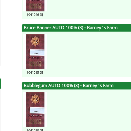
[041046-3]
Bruce Banner AUTO 100% (3) - Barney´s Farm
[041015-3]
Bubblegum AUTO 100% (3) - Barney´s Farm
[041020-3]