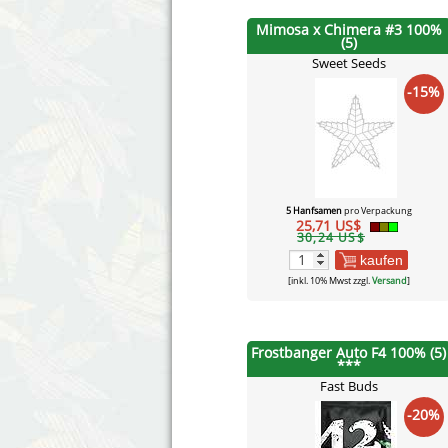
Mimosa x Chimera #3 100%
(5)
Sweet Seeds
-15%
5 Hanfsamen
pro Verpackung
25,71 US$
30,24 US$
kaufen
[inkl. 10% Mwst zzgl.
Versand
]
Frostbanger Auto F4 100% (5)
***
Fast Buds
-20%