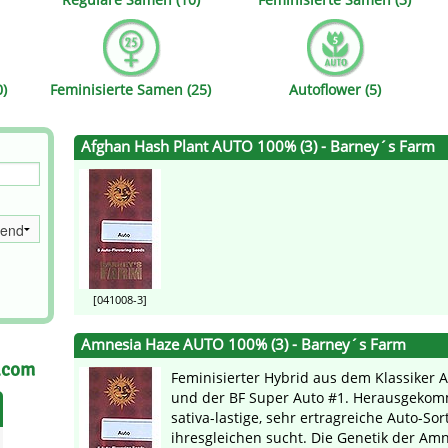
s
Mallorca Seeds
Seed Stockers
Seeds
Mandala
Seedy Simon
0)
Feminisierte Samen (25)
Autoflower (5)
s
Medical Seeds Co.
Silent Seeds
Afghan Hash Plant AUTO 100% (3) - Barney´s Farm
 Seeds
Ministry of Cannabis
Söllner - Vadda'
dhi
Paradise Seeds
Strain Hunters S
 the Great Gardener
Philosopher Seeds
Sumo Seeds
[041008-3]
Amnesia Haze AUTO 100% (3) - Barney´s Farm
.com
Feminisierter Hybrid aus dem Klassiker
und der BF Super Auto #1. Herausgekomm
sativa-lastige, sehr ertragreiche Auto-Sort
ihresgleichen sucht. Die Genetik der Amne