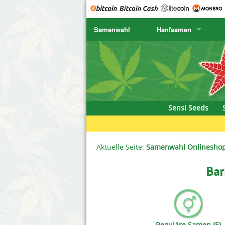
Samenwahl
Hanfsamen
SENSI SEEDS
CBD Cre
K
SENSI SEEDS RESEARCH
Chronic 
K
NIRVANA
Deliciou
Sensi Seeds
GREENHOUSE
DNA Gen
SERIOUS SEEDS
Dr. Unde
Aktuelle Seite:
Samenwahl Onlinesho
SPLIFF SEEDS
Dutch Pa
Bar
Ace Seeds
Empire S
Anaconda Seeds
Exotic S
Reguläre Samen (5)