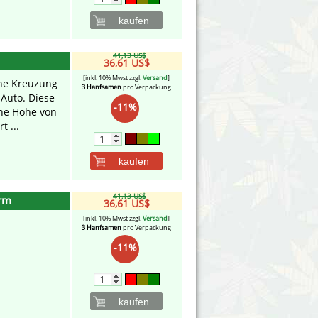
kaufen
41,13 US$
36,61 US$
[inkl. 10% Mwst zzgl.
Versand
]
ine Kreuzung
3 Hanfsamen
pro Verpackung
Auto. Diese
-11%
ine Höhe von
t ...
kaufen
41,13 US$
arm
36,61 US$
[inkl. 10% Mwst zzgl.
Versand
]
3 Hanfsamen
pro Verpackung
-11%
kaufen