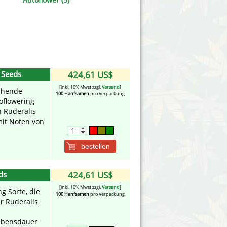
Victory Seeds
Vision Seeds
White Label Seeds
 Seeds
424,61 US$
s Marijuanabam
World of Seeds
[inkl. 10% Mwst zzgl.
Versand
]
lühende
100 Hanfsamen
pro Verpackung
eedbank
CBD Nutzhanfsamen
oflowering
 Ruderalis
mit Noten von
bestellen
ds
424,61 US$
[inkl. 10% Mwst zzgl.
Versand
]
g Sorte, die
100 Hanfsamen
pro Verpackung
r Ruderalis
Lebensdauer