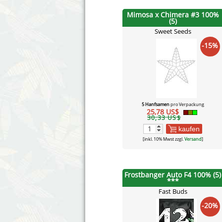
Mimosa x Chimera #3 100%
(5)
Sweet Seeds
-15%
5 Hanfsamen
pro Verpackung
25,78 US$
30,33 US$
kaufen
[inkl. 10% Mwst zzgl.
Versand
]
Frostbanger Auto F4 100% (5)
***
Fast Buds
-20%