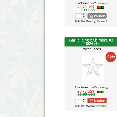
5 Hanfsamen
pro Verpackung
25,78 US$
30,33 US$
kaufen
[inkl. 10% Mwst zzgl.
Versand
]
Garlic Icing x Chimera #3
100% (5)
Sweet Seeds
-15%
5 Hanfsamen
pro Verpackung
25,78 US$
30,33 US$
kaufen
[inkl. 10% Mwst zzgl.
Versand
]