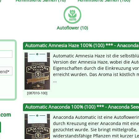
s
Mallorca Seeds
Seed Stockers
Seeds
Mandala
Seedy Simon
Autoflower (10)
s
Medical Seeds Co.
Silent Seeds
Automatic Amnesia Haze 100% (100) *** - Anaconda
 Seeds
Ministry of Cannabis
Söllner - Vadda'
Automatic Amnesia Haze ist die selbstb
dhi
Paradise Seeds
Strain Hunters S
Version der Amnesia Haze, wobei die Aut
Eigenschaften durch die Einkreuzung von
erreicht wurden. Das Aroma ist köstlich 
 the Great Gardener
Philosopher Seeds
Sumo Seeds
...
[087010-100]
Automatic Anaconda 100% (100) *** - Anaconda See
.com
Anaconda Automatic ist eine Autoflowerin
durch Kreuzung einer Anaconda mit eine
gezüchtet wurde. Sie bringt mittelgroße,
widerstandsfähige Pflanzen mit kurzer 