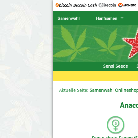
Samenwahl
Hanfsamen
SENSI SEEDS
CBD Cre
K
SENSI SEEDS RESEARCH
Chronic 
K
NIRVANA
Deliciou
Sensi Seeds
GREENHOUSE
DNA Gen
SERIOUS SEEDS
Dr. Unde
Aktuelle Seite:
Samenwahl Onlinesho
SPLIFF SEEDS
Dutch Pa
Anaco
Ace Seeds
Empire S
Anaconda Seeds
Exotic S
Feminisierte Samen (5