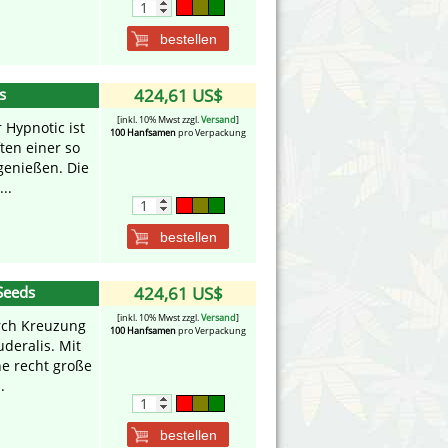
bestellen
s
424,61 US$
[inkl. 10% Mwst zzgl.
Versand
]
 Hypnotic ist
100 Hanfsamen
pro Verpackung
ten einer so
 genießen. Die
..
bestellen
Seeds
424,61 US$
[inkl. 10% Mwst zzgl.
Versand
]
rch Kreuzung
100 Hanfsamen
pro Verpackung
deralis. Mit
ne recht große
.
bestellen