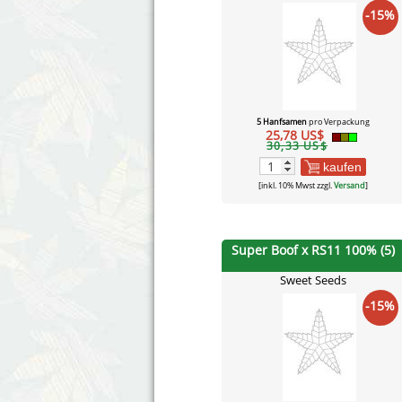
-15%
5 Hanfsamen
pro Verpackung
25,78 US$
30,33 US$
kaufen
[inkl. 10% Mwst zzgl.
Versand
]
Super Boof x RS11 100% (5)
Sweet Seeds
-15%