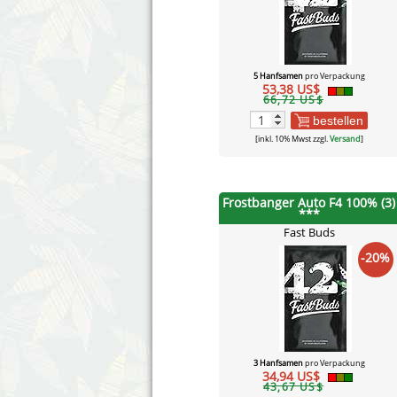
5 Hanfsamen
pro Verpackung
53,38 US$
66,72 US$
bestellen
[inkl. 10% Mwst zzgl.
Versand
]
Frostbanger Auto F4 100% (3)
***
Fast Buds
-20%
3 Hanfsamen
pro Verpackung
34,94 US$
43,67 US$