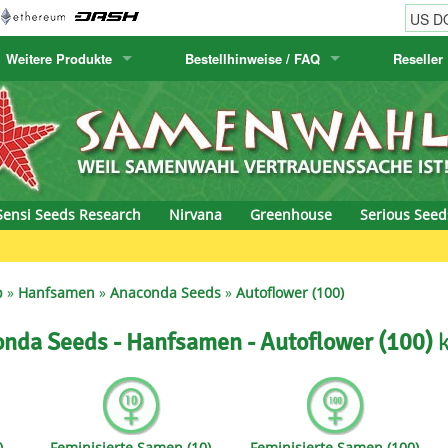
Weitere Produkte
Bestellhinweise / FAQ
Reseller
w
akteensamen
Humboldt Seed Company
Bestellhinweise
Positronics
E-MAIL ADR
& Caviar
anarische Flora
Humboldt Seeds
Versandhinweise
Prana Medical S
PASSWORT
s Seeds
Hyp3rids
FAQ
Pyramid Seeds
Sensi Seeds Research
Nirvana
Greenhouse
Serious Seed
etics
Kalashnikov Seeds
Resin Seeds
Green 
rground Seeds
Kannabia
Ripper Seeds
p
»
Hanfsamen
»
Anaconda Seeds
»
Autoflower (100)
ssion
K.C. Brains
Royal Queen See
nda Seeds - Hanfsamen - Autoflower (100)
eeds
krauTHCollective
Samsara Seeds
eeds
La Semilla Automatica
Seedsman
)
Feminisierte Samen (10)
Feminisierte Samen (100)