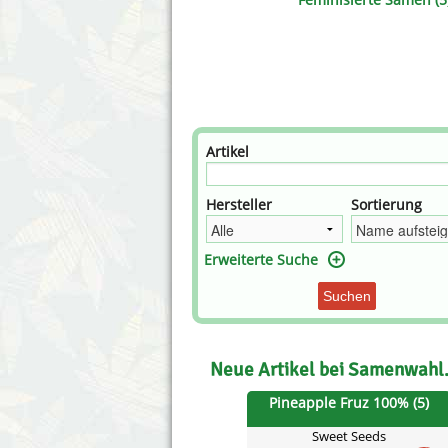
Annabelle´s Garden
Fast Bud
Barney´s Farm
Female 
Blimburn Seeds
G13 Lab
Bulk Seed Bank
Genehtik
Artikel
Bulldog Seeds
Green Bo
Hersteller
Sortierung
Cannabella Genetics
House of
Erweiterte Suche
Suchen
Neue Artikel bei Samenwahl
Pineapple Fruz 100% (5)
Sweet Seeds