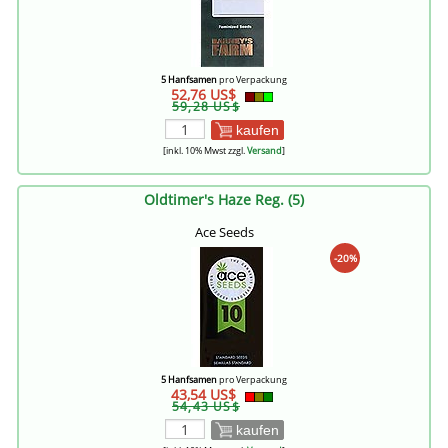
5 Hanfsamen
pro Verpackung
52,76 US$
59,28 US$
kaufen
[inkl. 10% Mwst zzgl.
Versand
]
Oldtimer's Haze Reg. (5)
Ace Seeds
-20%
5 Hanfsamen
pro Verpackung
43,54 US$
54,43 US$
kaufen