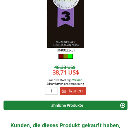
[040033-3]
48,38 US$
38,71 US$
[inkl. 10% Mwst zzgl.
Versand
]
3 Hanfsamen
pro Verpackung
kaufen
ähnliche Produkte
Kunden, die dieses Produkt gekauft haben,