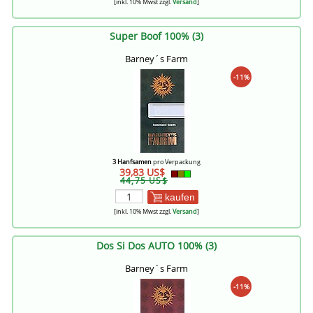
[inkl. 10% Mwst zzgl.
Versand
]
Super Boof 100% (3)
Barney´s Farm
-11%
3 Hanfsamen
pro Verpackung
39,83 US$
44,75 US$
kaufen
[inkl. 10% Mwst zzgl.
Versand
]
Dos Si Dos AUTO 100% (3)
Barney´s Farm
-11%