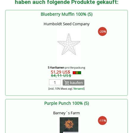
haben auch folgende Produkte gekauft:
Blueberry Muffin 100% (5)
Humboldt Seed Company
-20%
5 Hanfsamen
pro Verpackung
51,29 US$
64,11 US$
kaufen
[inkl. 10% Mwst zzgl.
Versand
]
Purple Punch 100% (5)
Barney´s Farm
-11%