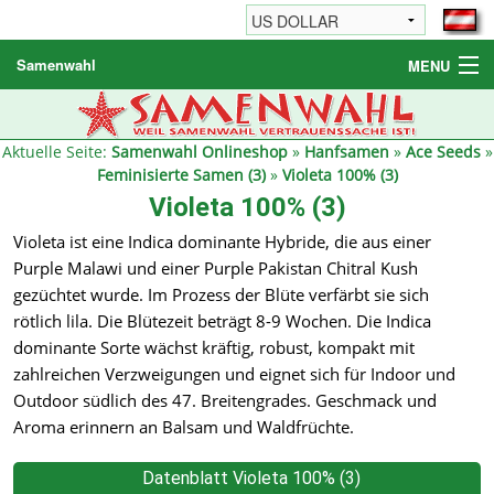
Samenwahl
MENU
Hanfsamen
Weitere Produkte
Aktuelle Seite:
Samenwahl Onlineshop
»
Hanfsamen
»
Ace Seeds
»
Feminisierte Samen (3)
»
Violeta 100% (3)
Bestellhinweise / FAQ
Violeta 100% (3)
Reseller
Violeta ist eine Indica dominante Hybride, die aus einer
Purple Malawi und einer Purple Pakistan Chitral Kush
gezüchtet wurde. Im Prozess der Blüte verfärbt sie sich
rötlich lila. Die Blütezeit beträgt 8-9 Wochen. Die Indica
dominante Sorte wächst kräftig, robust, kompakt mit
zahlreichen Verzweigungen und eignet sich für Indoor und
Outdoor südlich des 47. Breitengrades. Geschmack und
Aroma erinnern an Balsam und Waldfrüchte.
Datenblatt Violeta 100% (3)