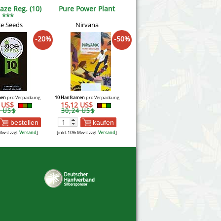
aze Reg. (10)
Pure Power Plant
***
e Seeds
Nirvana
-20%
-50%
men
pro Verpackung
10 Hanfsamen
pro Verpackung
1 US$
15,12 US$
3 US$
30,24 US$
bestellen
kaufen
Mwst zzgl.
Versand
]
[inkl. 10% Mwst zzgl.
Versand
]