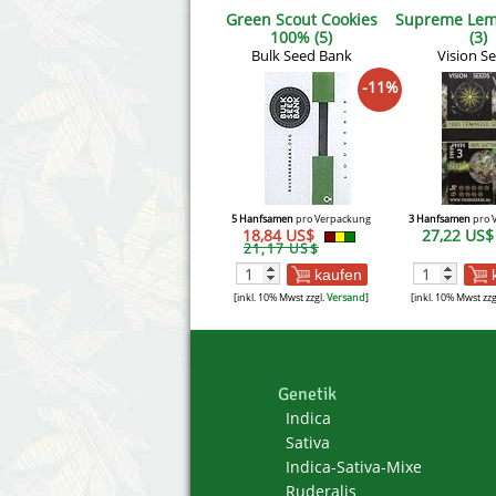
Green Scout Cookies
Supreme Le
100% (5)
(3)
Bulk Seed Bank
Vision S
-11%
5 Hanfsamen
pro Verpackung
3 Hanfsamen
pro 
18,84 US$
27,22 US
21,17 US$
kaufen
[inkl. 10% Mwst zzgl.
Versand
]
[inkl. 10% Mwst zzg
Genetik
Indica
Sativa
Indica-Sativa-Mixe
Ruderalis