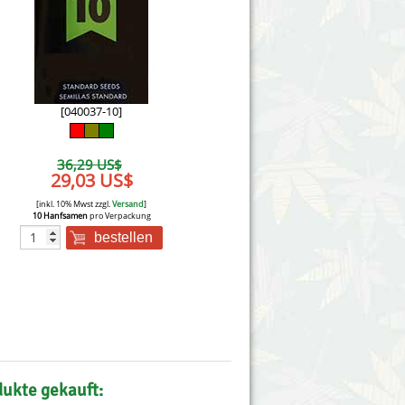
Victory Seeds
Vision Seeds
White Label Seeds
[040037-10]
s Marijuanabam
World of Seeds
36,29 US$
eedbank
29,03 US$
CBD Nutzhanfsamen
[inkl. 10% Mwst zzgl.
Versand
]
10 Hanfsamen
pro Verpackung
bestellen
dukte gekauft: