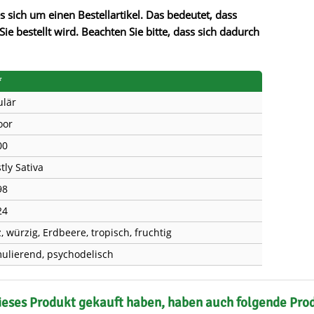
s
Mallorca Seeds
Seed Stockers
s sich um einen Bestellartikel. Das bedeutet, dass
Sie bestellt wird. Beachten Sie bitte, dass sich dadurch
Seeds
Mandala
Seedy Simon
s
Medical Seeds Co.
Silent Seeds
*
ulär
 Seeds
Ministry of Cannabis
Söllner - Vadda'
oor
dhi
Paradise Seeds
Strain Hunters S
00
tly Sativa
 the Great Gardener
Philosopher Seeds
Sumo Seeds
98
24
, würzig, Erdbeere, tropisch, fruchtig
mulierend, psychodelisch
ieses Produkt gekauft haben, haben auch folgende Pro