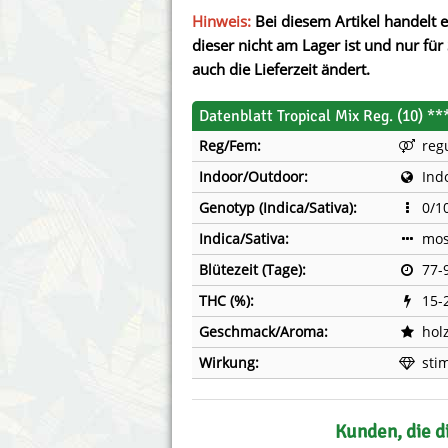
Annabelle´s Garden
Fast Bud
Hinweis:
Bei diesem Artikel handelt e
dieser nicht am Lager ist und nur für 
Barney´s Farm
Female 
auch die Lieferzeit ändert.
Blimburn Seeds
G13 Lab
Datenblatt Tropical Mix Reg. (10) **
Reg/Fem:
reg
Bulk Seed Bank
Genehtik
Indoor/Outdoor:
Ind
Bulldog Seeds
Green Bo
Genotyp (Indica/Sativa):
0/1
Indica/Sativa:
mos
Cannabella Genetics
House of
Blütezeit (Tage):
77-
THC (%):
15-
Geschmack/Aroma:
holz
Wirkung:
sti
Kunden, die d