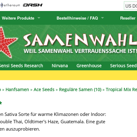
Weitere Produkte
Bestellhinweise / FAQ
Reseller
w
akteensamen
Humboldt Seed Company
Bestellhinweise
Positronics
E-MAIL ADR
& Caviar
anarische Flora
Humboldt Seeds
Versandhinweise
Prana Medical S
PASSWORT
s Seeds
Hyp3rids
FAQ
Pyramid Seeds
Sensi Seeds Research
Nirvana
Greenhouse
Serious Seed
etics
Kalashnikov Seeds
Resin Seeds
rground Seeds
Kannabia
Ripper Seeds
p
»
Hanfsamen
»
Ace Seeds
»
Reguläre Samen (10)
»
Tropical Mix Re
ssion
K.C. Brains
Royal Queen See
*
en Sativa Sorte für warme Klimazonen oder Indoor:
eeds
krauTHCollective
Samsara Seeds
ouble Thai, Oldtimer's Haze, Guatemala. Eine gute
eeds
La Semilla Automatica
Seedsman
en auszuprobieren.