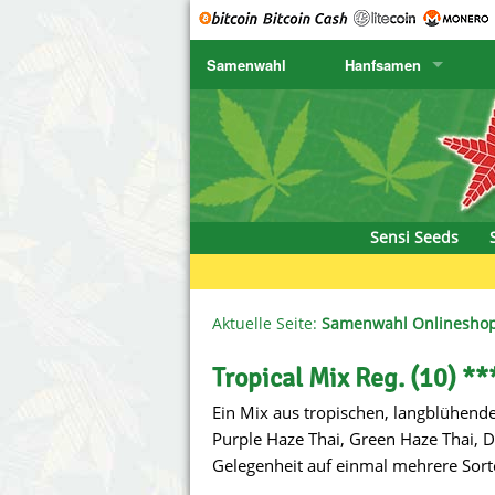
Samenwahl
Hanfsamen
SENSI SEEDS
CBD Cre
K
SENSI SEEDS RESEARCH
Chronic 
K
NIRVANA
Deliciou
Sensi Seeds
GREENHOUSE
DNA Gen
SERIOUS SEEDS
Dr. Unde
Aktuelle Seite:
Samenwahl Onlinesho
SPLIFF SEEDS
Dutch Pa
Tropical Mix Reg. (10) **
Ein Mix aus tropischen, langblühend
Ace Seeds
Empire S
Purple Haze Thai, Green Haze Thai, D
Anaconda Seeds
Exotic S
Gelegenheit auf einmal mehrere Sort