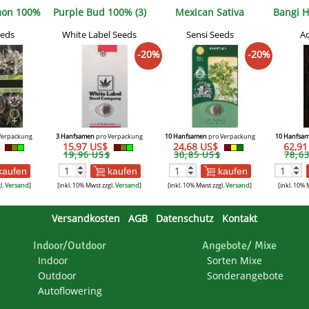
mon 100%
Purple Bud 100% (3)
Mexican Sativa
Bangi H
eeds
White Label Seeds
Sensi Seeds
Ac
-20%
-20%
Verpackung
3 Hanfsamen
pro Verpackung
10 Hanfsamen
pro Verpackung
10 Hanfsa
$
15,97 US$
24,68 US$
62,9
19,96 US$
30,85 US$
78,6
kaufen
kaufen
kaufen
l.
Versand
]
[inkl. 10% Mwst zzgl.
Versand
]
[inkl. 10% Mwst zzgl.
Versand
]
[inkl. 10% 
Versandkosten
AGB
Datenschutz
Kontakt
Indoor/Outdoor
Angebote/ Mixe
Indoor
Sorten Mixe
Outdoor
Sonderangebote
Autoflowering