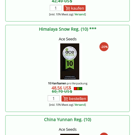
42,49 US$
kaufen
[inkl. 10% Mwst zzgl.
Versand
]
Himalaya Snow Reg. (10) ***
Ace Seeds
-20%
10 Hanfsamen
pro Verpackung
48,56 US$
60,70 US$
bestellen
[inkl. 10% Mwst zzgl.
Versand
]
China Yunnan Reg. (10)
Ace Seeds