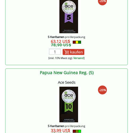
-20%
5 Hanfsamen
pro Verpackung
63,12 US$
78,90 US$
kaufen
[inkl. 10% Mwst zzgl.
Versand
]
Papua New Guinea Reg. (5)
Ace Seeds
-20%
5 Hanfsamen
pro Verpackung
33,99 US$