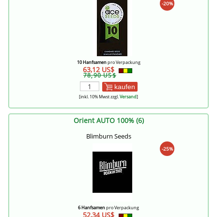
-20%
10 Hanfsamen
pro Verpackung
63,12 US$
78,90 US$
kaufen
[inkl. 10% Mwst zzgl.
Versand
]
Orient AUTO 100% (6)
Blimburn Seeds
-25%
6 Hanfsamen
pro Verpackung
52,34 US$