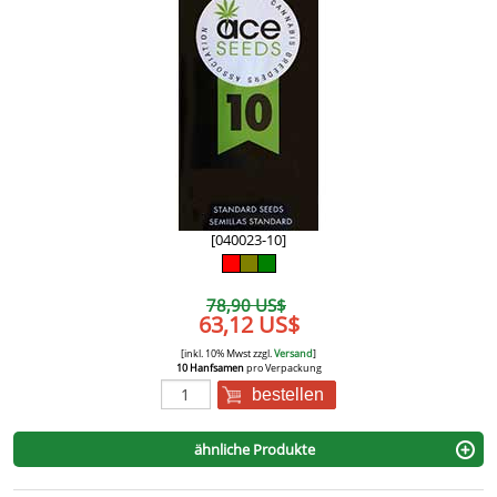
[040023-10]
78,90 US$
63,12 US$
[inkl. 10% Mwst zzgl.
Versand
]
10 Hanfsamen
pro Verpackung
bestellen
ähnliche Produkte